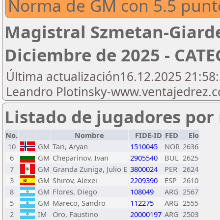
Norma de GM con 5.5 punt
Magistral Szmetan-Giardell
Diciembre de 2025 - CATE
Última actualización16.12.2025 21:58:
Leandro Plotinsky-www.ventajedrez.
Listado de jugadores por 
No.
Nombre
FIDE-ID
FED
Elo
10
GM
Tari, Aryan
1510045
NOR
2636
6
GM
Cheparinov, Ivan
2905540
BUL
2625
7
GM
Granda Zuniga, Julio E
3800024
PER
2624
3
GM
Shirov, Alexei
2209390
ESP
2610
8
GM
Flores, Diego
108049
ARG
2567
5
GM
Mareco, Sandro
112275
ARG
2555
2
IM
Oro, Faustino
20000197
ARG
2503