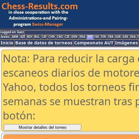
Logged on: Gast
Arabic
ARM
AZE
BIH
BUL
CAT
CHN
CRO
CZE
DEN
ENG
ESP
FAI
FIN
FRA
GER
GRE
INA
I
Inicio
Base de datos de torneos
Campeonato AUT
Imágenes
Nota: Para reducir la carga 
escaneos diarios de motor
Yahoo, todos los torneos f
semanas se muestran tras p
botón: