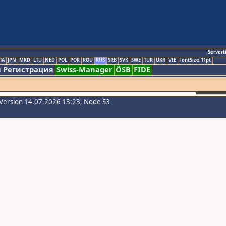
Servert
TA
JPN
MKD
LTU
NED
POL
POR
ROU
RUS
SRB
SVK
SWE
TUR
UKR
VIE
FontSize:11pt
 Регистрация
Swiss-Manager
ÖSB
FIDE
Version 14.07.2026 13:23, Node S3