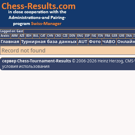
Logged on: Gast
Arabic
ARM
AZE
BIH
BUL
CAT
CHN
CRO
CZE
DEN
ENG
ESP
FAI
FIN
FRA
GER
GRE
INA
I
Главная
Турнирная база данных
AUT
Фото
ЧАВО
Онлайн
Record not found
сервер Chess-Tournament-Results
© 2006-2026 Heinz Herzog
, CMS-
условия использования