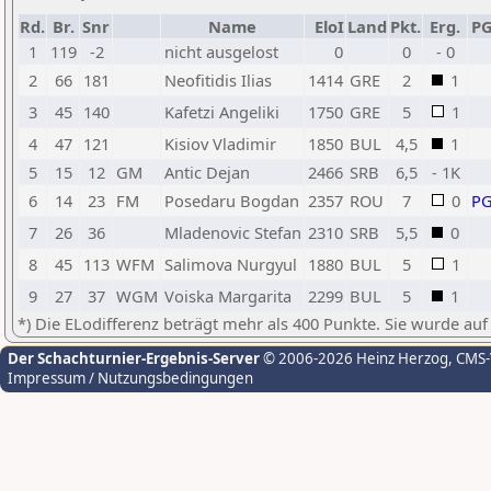
Rd.
Br.
Snr
Name
EloI
Land
Pkt.
Erg.
P
1
119
-2
nicht ausgelost
0
0
- 0
2
66
181
Neofitidis Ilias
1414
GRE
2
1
3
45
140
Kafetzi Angeliki
1750
GRE
5
1
4
47
121
Kisiov Vladimir
1850
BUL
4,5
1
5
15
12
GM
Antic Dejan
2466
SRB
6,5
- 1K
6
14
23
FM
Posedaru Bogdan
2357
ROU
7
0
P
7
26
36
Mladenovic Stefan
2310
SRB
5,5
0
8
45
113
WFM
Salimova Nurgyul
1880
BUL
5
1
9
27
37
WGM
Voiska Margarita
2299
BUL
5
1
*) Die ELodifferenz beträgt mehr als 400 Punkte. Sie wurde auf
Der Schachturnier-Ergebnis-Server
© 2006-2026 Heinz Herzog
, CMS
Impressum / Nutzungsbedingungen