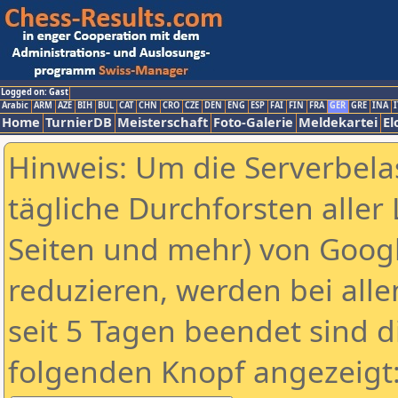
Logged on: Gast
Arabic
ARM
AZE
BIH
BUL
CAT
CHN
CRO
CZE
DEN
ENG
ESP
FAI
FIN
FRA
GER
GRE
INA
I
Home
TurnierDB
Meisterschaft
Foto-Galerie
Meldekartei
El
Hinweis: Um die Serverbela
tägliche Durchforsten aller 
Seiten und mehr) von Goog
reduzieren, werden bei alle
seit 5 Tagen beendet sind d
folgenden Knopf angezeigt