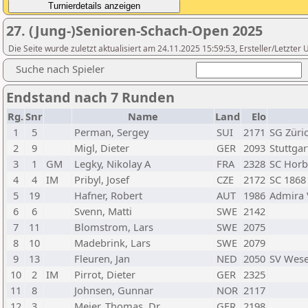
27. (Jung-)Senioren-Schach-Open 2025
Die Seite wurde zuletzt aktualisiert am 24.11.2025 15:59:53, Ersteller/Letzte
Suche nach Spieler
Endstand nach 7 Runden
Rg.
Snr
Name
Land
Elo
1
5
Perman, Sergey
SUI
2171
SG Züri
2
9
Migl, Dieter
GER
2093
Stuttgar
3
1
GM
Legky, Nikolay A
FRA
2328
SC Hor
4
4
IM
Pribyl, Josef
CZE
2172
SC 186
5
19
Hafner, Robert
AUT
1986
Admira 
6
6
Svenn, Matti
SWE
2142
7
11
Blomstrom, Lars
SWE
2075
8
10
Madebrink, Lars
SWE
2079
9
13
Fleuren, Jan
NED
2050
SV Wesel
10
2
IM
Pirrot, Dieter
GER
2325
11
8
Johnsen, Gunnar
NOR
2117
12
3
Meier, Thomas, Dr.
GER
2198