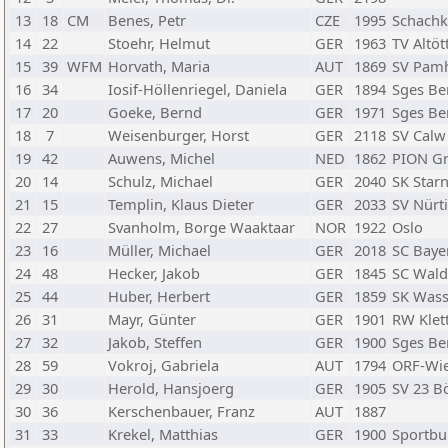
13
18
CM
Benes, Petr
CZE
1995
Schachk
14
22
Stoehr, Helmut
GER
1963
TV Altöt
15
39
WFM
Horvath, Maria
AUT
1869
SV Pam
16
34
Iosif-Höllenriegel, Daniela
GER
1894
Sges Be
17
20
Goeke, Bernd
GER
1971
Sges Be
18
7
Weisenburger, Horst
GER
2118
SV Calw
19
42
Auwens, Michel
NED
1862
PION G
20
14
Schulz, Michael
GER
2040
SK Star
21
15
Templin, Klaus Dieter
GER
2033
SV Nürt
22
27
Svanholm, Borge Waaktaar
NOR
1922
Oslo
23
16
Müller, Michael
GER
2018
SC Baye
24
48
Hecker, Jakob
GER
1845
SC Wald
25
44
Huber, Herbert
GER
1859
SK Wass
26
31
Mayr, Günter
GER
1901
RW Klet
27
32
Jakob, Steffen
GER
1900
Sges Be
28
59
Vokroj, Gabriela
AUT
1794
ORF-Wi
29
30
Herold, Hansjoerg
GER
1905
SV 23 B
30
36
Kerschenbauer, Franz
AUT
1887
31
33
Krekel, Matthias
GER
1900
Sportbu