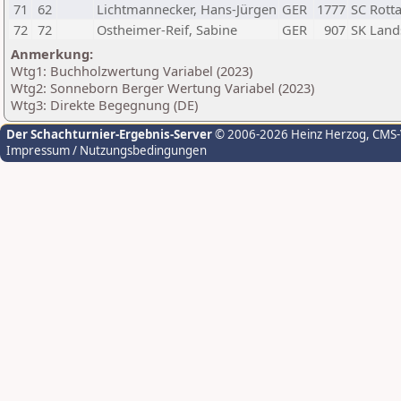
71
62
Lichtmannecker, Hans-Jürgen
GER
1777
SC Rotta
72
72
Ostheimer-Reif, Sabine
GER
907
SK Land
Anmerkung:
Wtg1: Buchholzwertung Variabel (2023)
Wtg2: Sonneborn Berger Wertung Variabel (2023)
Wtg3: Direkte Begegnung (DE)
Der Schachturnier-Ergebnis-Server
© 2006-2026 Heinz Herzog
, CMS
Impressum / Nutzungsbedingungen