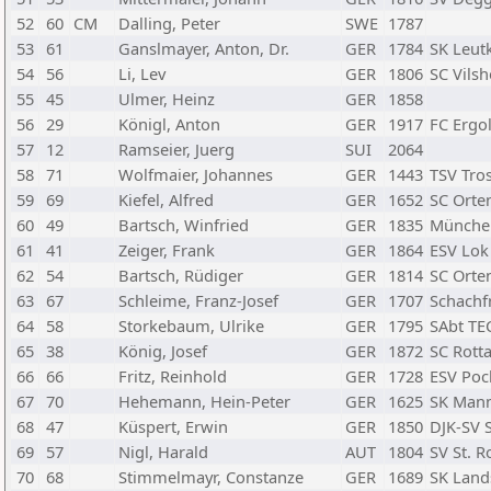
52
60
CM
Dalling, Peter
SWE
1787
53
61
Ganslmayer, Anton, Dr.
GER
1784
SK Leut
54
56
Li, Lev
GER
1806
SC Vils
55
45
Ulmer, Heinz
GER
1858
56
29
Königl, Anton
GER
1917
FC Ergol
57
12
Ramseier, Juerg
SUI
2064
58
71
Wolfmaier, Johannes
GER
1443
TSV Tro
59
69
Kiefel, Alfred
GER
1652
SC Orten
60
49
Bartsch, Winfried
GER
1835
München
61
41
Zeiger, Frank
GER
1864
ESV Lok
62
54
Bartsch, Rüdiger
GER
1814
SC Orten
63
67
Schleime, Franz-Josef
GER
1707
Schachf
64
58
Storkebaum, Ulrike
GER
1795
SAbt TE
65
38
König, Josef
GER
1872
SC Rotta
66
66
Fritz, Reinhold
GER
1728
ESV Poc
67
70
Hehemann, Hein-Peter
GER
1625
SK Mann
68
47
Küspert, Erwin
GER
1850
DJK-SV 
69
57
Nigl, Harald
AUT
1804
SV St. 
70
68
Stimmelmayr, Constanze
GER
1689
SK Land