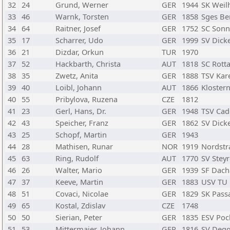
32
24
Grund, Werner
GER
1944
SK Weilh
33
46
Warnk, Torsten
GER
1858
Sges Be
34
64
Raitner, Josef
GER
1752
SC Sonn
35
17
Scharrer, Udo
GER
1999
SV Dick
36
21
Dizdar, Orkun
TUR
1970
37
52
Hackbarth, Christa
AUT
1818
SC Rotta
38
35
Zwetz, Anita
GER
1888
TSV Kar
39
40
Loibl, Johann
AUT
1866
Kloster
40
55
Pribylova, Ruzena
CZE
1812
41
23
Gerl, Hans, Dr.
GER
1948
TSV Cado
42
43
Speicher, Franz
GER
1862
SV Dick
43
25
Schopf, Martin
GER
1943
44
28
Mathisen, Runar
NOR
1919
Nordstr
45
63
Ring, Rudolf
AUT
1770
SV Stey
46
26
Walter, Mario
GER
1939
SF Dacha
47
37
Keeve, Martin
GER
1883
USV TU
48
51
Covaci, Nicolae
GER
1829
SK Pass
49
65
Kostal, Zdislav
CZE
1748
50
50
Sierian, Peter
GER
1835
ESV Poc
51
53
Mittermaier, Johann
GER
1816
SV Degg