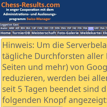
Logged on: Gast
Arabic
ARM
AZE
BIH
BUL
CAT
CHN
CRO
CZE
DEN
ENG
ESP
FAI
FIN
FRA
GER
GRE
INA
I
Home
TurnierDB
Meisterschaft
Foto-Galerie
Meldekartei
El
Hinweis: Um die Serverbel
tägliche Durchforsten aller 
Seiten und mehr) von Goog
reduzieren, werden bei alle
seit 5 Tagen beendet sind d
folgenden Knopf angezeigt