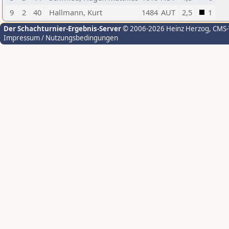
9
2
40
Hallmann, Kurt
1484
AUT
2,5
1
Der Schachturnier-Ergebnis-Server
© 2006-2026 Heinz Herzog
, CMS
Impressum / Nutzungsbedingungen