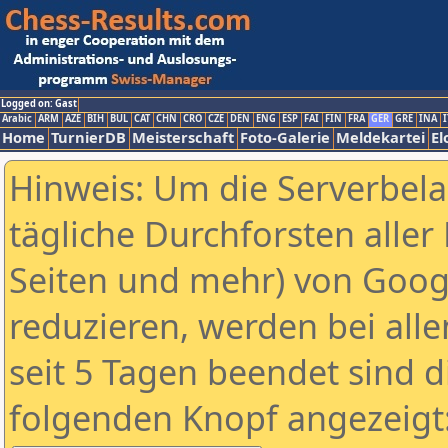
Logged on: Gast
Arabic
ARM
AZE
BIH
BUL
CAT
CHN
CRO
CZE
DEN
ENG
ESP
FAI
FIN
FRA
GER
GRE
INA
I
Home
TurnierDB
Meisterschaft
Foto-Galerie
Meldekartei
El
Hinweis: Um die Serverbel
tägliche Durchforsten aller 
Seiten und mehr) von Goog
reduzieren, werden bei alle
seit 5 Tagen beendet sind d
folgenden Knopf angezeigt