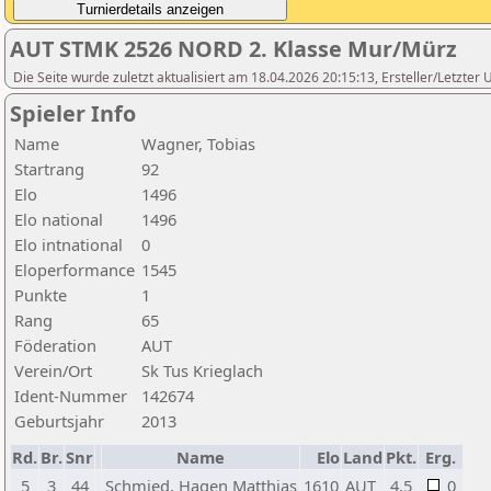
AUT STMK 2526 NORD 2. Klasse Mur/Mürz
Die Seite wurde zuletzt aktualisiert am 18.04.2026 20:15:13, Ersteller/Letzter
Spieler Info
Name
Wagner, Tobias
Startrang
92
Elo
1496
Elo national
1496
Elo intnational
0
Eloperformance
1545
Punkte
1
Rang
65
Föderation
AUT
Verein/Ort
Sk Tus Krieglach
Ident-Nummer
142674
Geburtsjahr
2013
Rd.
Br.
Snr
Name
Elo
Land
Pkt.
Erg.
5
3
44
Schmied, Hagen Matthias
1610
AUT
4,5
0