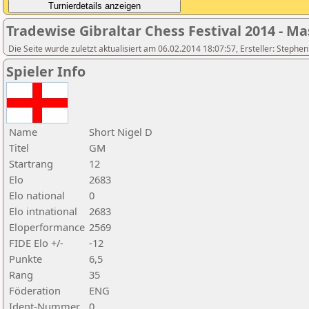
Tradewise Gibraltar Chess Festival 2014 - Ma
Die Seite wurde zuletzt aktualisiert am 06.02.2014 18:07:57, Ersteller: Stephe
Spieler Info
Name
Short Nigel D
Titel
GM
Startrang
12
Elo
2683
Elo national
0
Elo intnational
2683
Eloperformance
2569
FIDE Elo +/-
-12
Punkte
6,5
Rang
35
Föderation
ENG
Ident-Nummer
0