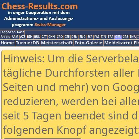
Logged on: Gast
Arabic
ARM
AZE
BIH
BUL
CAT
CHN
CRO
CZE
DEN
ENG
ESP
FAI
FIN
FRA
GER
GRE
INA
I
Home
TurnierDB
Meisterschaft
Foto-Galerie
Meldekartei
El
Hinweis: Um die Serverbel
tägliche Durchforsten aller 
Seiten und mehr) von Goog
reduzieren, werden bei alle
seit 5 Tagen beendet sind d
folgenden Knopf angezeigt