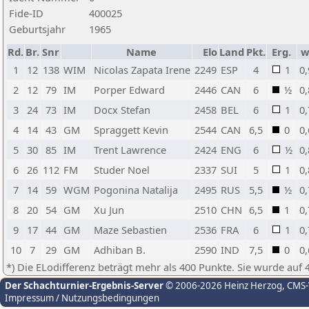
Fide-ID
400025
Geburtsjahr
1965
Rd.
Br.
Snr
Name
Elo
Land
Pkt.
Erg.
w
1
12
138
WIM
Nicolas Zapata Irene
2249
ESP
4
1
0,
2
12
79
IM
Porper Edward
2446
CAN
6
½
0,
3
24
73
IM
Docx Stefan
2458
BEL
6
1
0,
4
14
43
GM
Spraggett Kevin
2544
CAN
6,5
0
0,
5
30
85
IM
Trent Lawrence
2424
ENG
6
½
0,
6
26
112
FM
Studer Noel
2337
SUI
5
1
0,
7
14
59
WGM
Pogonina Natalija
2495
RUS
5,5
½
0,
8
20
54
GM
Xu Jun
2510
CHN
6,5
1
0,
9
17
44
GM
Maze Sebastien
2536
FRA
6
1
0,
10
7
29
GM
Adhiban B.
2590
IND
7,5
0
0,
*) Die ELodifferenz beträgt mehr als 400 Punkte. Sie wurde auf 
Der Schachturnier-Ergebnis-Server
© 2006-2026 Heinz Herzog
, CMS
Impressum / Nutzungsbedingungen