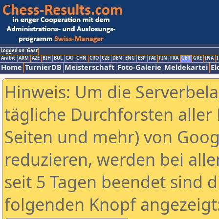
Logged on: Gast
Arabic
ARM
AZE
BIH
BUL
CAT
CHN
CRO
CZE
DEN
ENG
ESP
FAI
FIN
FRA
GER
GRE
INA
I
Home
TurnierDB
Meisterschaft
Foto-Galerie
Meldekartei
El
Hinweis: Um die Serverbel
tägliche Durchforsten aller 
Seiten und mehr) von Goog
reduzieren, werden bei alle
seit 5 Tagen beendet sind d
folgenden Knopf angezeigt