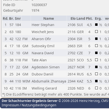
Fide-ID
10200037
Geburtsjahr
1974
Rd.
Br.
Snr
Name
Elo
Land
Pkt.
Erg.
w
1
57
184
Heer Stephan
2106
SUI
4,5
½
0,
2
63
180
Weichelt Jens
2116
GER
4
1
0,
3
42
122
FM
Aharon Ofir
2304
ISR
5
1
0,
4
17
18
GM
Sutovsky Emil
2663
ISR
6
½
0,
5
12
10
GM
Navara David
2702
CZE
7
0
0,
6
38
118
FM
Tate Alan
2321
SCO
5,5
1
0,
7
17
22
GM
Agdestein Simen
2627
NOR
7
½
0,
8
25
24
GM
Dubov Daniil
2614
RUS
6,5
0
0,
9
44
110
WIM
Abdumalik Zhansaya
2344
KAZ
5,5
½
0,
10
42
116
IM
Welling Gerard
2326
NED
6
0
0,
*) Die ELodifferenz beträgt mehr als 400 Punkte. Sie wurde auf 
Der Schachturnier-Ergebnis-Server
© 2006-2026 Heinz Herzog
, CMS
Impressum / Nutzungsbedingungen