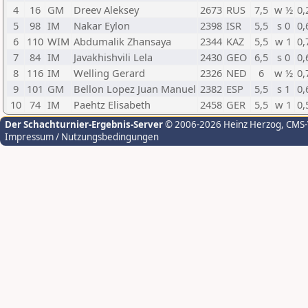
4
16
GM
Dreev Aleksey
2673
RUS
7,5
w ½
0,
5
98
IM
Nakar Eylon
2398
ISR
5,5
s 0
0,
6
110
WIM
Abdumalik Zhansaya
2344
KAZ
5,5
w 1
0,
7
84
IM
Javakhishvili Lela
2430
GEO
6,5
s 0
0,
8
116
IM
Welling Gerard
2326
NED
6
w ½
0,
9
101
GM
Bellon Lopez Juan Manuel
2382
ESP
5,5
s 1
0,
10
74
IM
Paehtz Elisabeth
2458
GER
5,5
w 1
0,
Der Schachturnier-Ergebnis-Server
© 2006-2026 Heinz Herzog
, CMS
Impressum / Nutzungsbedingungen