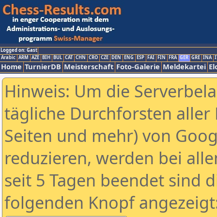
Logged on: Gast
Arabic
ARM
AZE
BIH
BUL
CAT
CHN
CRO
CZE
DEN
ENG
ESP
FAI
FIN
FRA
GER
GRE
INA
I
Home
TurnierDB
Meisterschaft
Foto-Galerie
Meldekartei
El
Hinweis: Um die Serverbel
tägliche Durchforsten aller 
Seiten und mehr) von Goog
reduzieren, werden bei alle
seit 5 Tagen beendet sind d
folgenden Knopf angezeigt