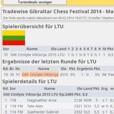
Tradewise Gibraltar Chess Festival 2014 - Ma
Die Seite wurde zuletzt aktualisiert am 06.02.2014 18:07:57, Ersteller: Stephe
Spielerübersicht für LTU
Snr
Name
Elo
Land
1
2
3
4
5
6
7
8
9
10
Pkt
51
GM
Cmilyte Viktorija
2515
LTU
1
½
1
½
0
1
0
½
1
1
6,5
Ergebnisse der letzten Runde für LTU
Rd.
Br.
Nr.
Name
Elo
Pkt.
Ergebnis
Pkt.
10
35
51
GM
Cmilyte Viktorija
2515
5½
1 - 0
5½
IM
Pae
Spielerdetails für LTU
Rd.
Snr
Name
Elo
Land
Pkt.
Erg.
w
GM Cmilyte Viktorija 2515 LTU Rp:2489 Pkt. 6,5
1
178
Hagesather Arne
2126
NOR
5
s 1
0,
2
118
FM
Tate Alan
2321
SCO
5,5
w ½
0,
3
114
FM
Gaehwiler Gabriel
2332
SUI
5,5
s 1
0,