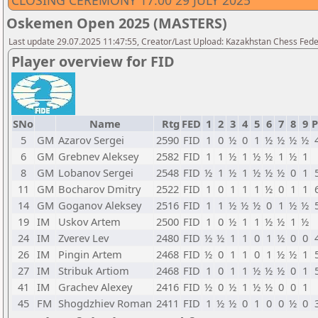
CLOSING CEREMONY 17.00 29 JULY 2025
Oskemen Open 2025 (MASTERS)
Last update 29.07.2025 11:47:55, Creator/Last Upload: Kazakhstan Chess Feder
Player overview for FID
SNo
Name
Rtg
FED
1
2
3
4
5
6
7
8
9
P
5
GM
Azarov Sergei
2590
FID
1
0
½
0
1
½
½
½
½
6
GM
Grebnev Aleksey
2582
FID
1
1
½
1
½
½
1
½
1
8
GM
Lobanov Sergei
2548
FID
½
1
½
1
½
½
½
0
1
11
GM
Bocharov Dmitry
2522
FID
1
0
1
1
1
½
0
1
1
14
GM
Goganov Aleksey
2516
FID
1
1
½
½
½
0
1
½
½
19
IM
Uskov Artem
2500
FID
1
0
½
1
1
½
½
1
½
24
IM
Zverev Lev
2480
FID
½
½
1
1
0
1
½
0
0
26
IM
Pingin Artem
2468
FID
½
0
1
1
0
1
½
½
1
27
IM
Stribuk Artiom
2468
FID
1
0
1
1
½
½
½
0
1
41
IM
Grachev Alexey
2416
FID
½
0
½
1
½
½
0
0
1
45
FM
Shogdzhiev Roman
2411
FID
1
½
½
0
1
0
0
½
0