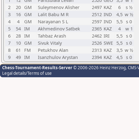
1
12
GM
Pantsulaia Levan
2520
GEO
3,5
w 1
2
20
GM
Suleymenov Alisher
2497
KAZ
6
s ½
3
16
GM
Lalit Babu M R
2512
IND
4,5
w ½
4
4
GM
Narayanan S L
2597
IND
5,5
s 0
5
54
IM
Akhmedinov Satbek
2365
KAZ
4
w 1
6
28
IM
Tahbaz Arash
2462
IRI
5,5
s 0
7
10
GM
Sivuk Vitaly
2526
SWE
5,5
s 0
8
61
FM
Petukhov Alan
2313
KAZ
3,5
w ½
9
49
IM
Isanzhulov Arystan
2394
KAZ
4,5
s 0
Chess-Tournament-Results-Server
© 2006-2026 Heinz Herzog
, CMS-
Legal details/Terms of use