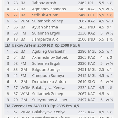
3
28
IM
Tahbaz Arash
2462
IRI
5,5
s ½
4
23
IM
Agmanov Zhandos
2483
KAZ
5,5
w ½
5
27
IM
Stribuk Artiom
2468
FID
5,5
s ½
6
67
WIM
Sultanbek Zeinep
2067
KAZ
4,5
w 0
7
36
IM
Ayush Sharma
2433
IND
4,5
s 1
8
58
FM
Suleimen Ergali
2330
KAZ
5
w ½
9
18
IM
Ilamparthi A R
2500
IND
5,5
s ½
IM Uskov Artem 2500 FID Rp:2508 Pts. 6
1
52
IM
Agibileg Uurtsaikh
2380
MGL
5,5
w 1
2
54
IM
Akhmedinov Satbek
2365
KAZ
4
s 0
3
58
FM
Suleimen Ergali
2330
KAZ
5
w ½
4
33
GM
Bilguun Sumiya
2451
MGL
2,5
s 1
5
42
FM
Chinguun Sumiya
2415
MGL
4,5
w 1
6
3
GM
Demchenko Anton
2610
SLO
6
w ½
7
57
WGM
Balabayeva Xeniya
2332
KAZ
4,5
s ½
8
67
WIM
Sultanbek Zeinep
2067
KAZ
4,5
s 1
9
20
GM
Suleymenov Alisher
2497
KAZ
6
w ½
IM Zverev Lev 2480 FID Rp:2395 Pts. 4,5
1
57
WGM
Balabayeva Xeniya
2332
KAZ
4,5
s ½
2
59
WIM
Khamdamova Afruza
2326
UZB
3,5
w ½