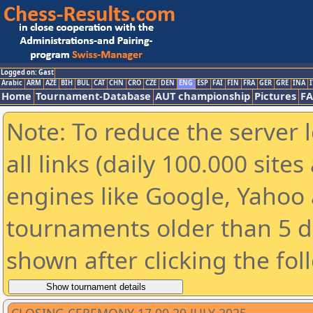
Logged on: Gast
Arabic
ARM
AZE
BIH
BUL
CAT
CHN
CRO
CZE
DEN
ENG
ESP
FAI
FIN
FRA
GER
GRE
INA
I
Home
Tournament-Database
AUT championship
Pictures
F
Note: To reduce the server 
all links (daily 100.000 sit
engines like Google, Yahoo a
tournaments older than 5 d
shown after clicking the fol