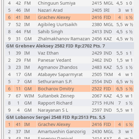
4
42
FM
Chinguun Sumiya
2415
MGL
4,5
s 0
5
46
IM
Nazari Arad
2405
IRI
3
w 1
6
41
IM
Grachev Alexey
2416
FID
4
s ½
7
52
IM
Agibileg Uurtsaikh
2380
MGL
5,5
w ½
8
44
FM
Sahib Singh
2413
IND
4,5
s ½
9
31
GM
Zhalmakhanov Ramazan
2456
KAZ
4,5
w ½
GM Grebnev Aleksey 2582 FID Rp:2702 Pts. 7
1
39
IM
Vaz Ethan
2429
IND
5,5
s 1
2
29
FM
Panesar Vedant
2462
IND
1,5
w 1
3
23
IM
Agmanov Zhandos
2483
KAZ
5,5
s ½
4
17
GM
Atabayev Saparmyrat
2505
TKM
4
w 1
5
7
GM
Sethuraman S.P.
2554
IND
6,5
w ½
6
11
GM
Bocharov Dmitry
2522
FID
6,5
s ½
7
67
WIM
Sultanbek Zeinep
2067
KAZ
4,5
w 1
8
1
GM
Rapport Richard
2715
HUN
7
s ½
9
4
GM
Narayanan S L
2597
IND
5,5
w 1
GM Lobanov Sergei 2548 FID Rp:2513 Pts. 5,5
1
41
IM
Grachev Alexey
2416
FID
4
s ½
2
37
IM
Amartuvshin Ganzorig
2430
MGL
3
w 1
3
43
IM
Sapenov Daniyal
2414
KAZ
6
w ½