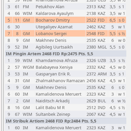
3
61
FM
Petukhov Alan
2313
KAZ
3,5
s 1
4
66
WIM
Kaldarova Ayaulym
2138
KAZ
3,5
w 1
5
11
GM
Bocharov Dmitry
2522
FID
6,5
s 0
6
30
Utegaliyev Azamat
2462
KAZ
5
w 1
7
8
GM
Lobanov Sergei
2548
FID
5,5
s ½
8
9
GM
Makhnev Denis
2535
KAZ
6
w 0
9
52
IM
Agibileg Uurtsaikh
2380
MGL
5,5
s 0
IM Pingin Artem 2468 FID Rp:2475 Pts. 5,5
1
59
WIM
Khamdamova Afruza
2326
UZB
3,5
s ½
2
57
WGM
Balabayeva Xeniya
2332
KAZ
4,5
w 0
3
53
IM
Gasparyan Erik R.
2372
ARM
3,5
s 1
4
31
GM
Zhalmakhanov Ramazan
2456
KAZ
4,5
w 1
5
9
GM
Makhnev Denis
2535
KAZ
6
s 0
6
60
IM
Kamalidenova Meruert
2323
KAZ
3
w 1
7
2
GM
Naiditsch Arkadij
2629
BUL
6
w ½
8
16
GM
Lalit Babu M R
2512
IND
4,5
s ½
9
67
WIM
Sultanbek Zeinep
2067
KAZ
4,5
w 1
IM Stribuk Artiom 2468 FID Rp:2484 Pts. 5,5
1
60
IM
Kamalidenova Meruert
2323
KAZ
3
w 1