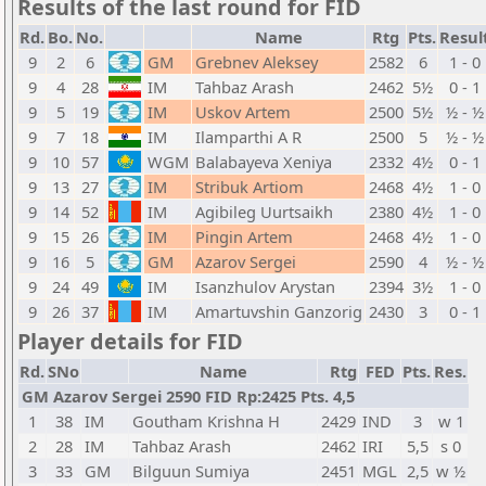
Results of the last round for FID
Rd.
Bo.
No.
Name
Rtg
Pts.
Resul
9
2
6
GM
Grebnev Aleksey
2582
6
1 - 0
9
4
28
IM
Tahbaz Arash
2462
5½
0 - 1
9
5
19
IM
Uskov Artem
2500
5½
½ - ½
9
7
18
IM
Ilamparthi A R
2500
5
½ - ½
9
10
57
WGM
Balabayeva Xeniya
2332
4½
0 - 1
9
13
27
IM
Stribuk Artiom
2468
4½
1 - 0
9
14
52
IM
Agibileg Uurtsaikh
2380
4½
1 - 0
9
15
26
IM
Pingin Artem
2468
4½
1 - 0
9
16
5
GM
Azarov Sergei
2590
4
½ - ½
9
24
49
IM
Isanzhulov Arystan
2394
3½
1 - 0
9
26
37
IM
Amartuvshin Ganzorig
2430
3
0 - 1
Player details for FID
Rd.
SNo
Name
Rtg
FED
Pts.
Res.
GM Azarov Sergei 2590 FID Rp:2425 Pts. 4,5
1
38
IM
Goutham Krishna H
2429
IND
3
w 1
2
28
IM
Tahbaz Arash
2462
IRI
5,5
s 0
3
33
GM
Bilguun Sumiya
2451
MGL
2,5
w ½