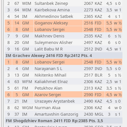
2
67
WIM
Sultanbek Zeinep
2067
KAZ
4,5
s 0
3
64
WIM
Kairbekova Amina
2273
KAZ
3,5
w 1
4
54
IM
Akhmedinov Satbek
2365
KAZ
4
s 1
5
14
GM
Goganov Aleksey
2516
FID
5,5
w ½
6
8
GM
Lobanov Sergei
2548
FID
5,5
w ½
7
9
GM
Makhnev Denis
2535
KAZ
6
s ½
8
20
GM
Suleymenov Alisher
2497
KAZ
6
s 0
9
16
GM
Lalit Babu M R
2512
IND
4,5
w 1
IM Grachev Alexey 2416 FID Rp:2412 Pts. 4
1
8
GM
Lobanov Sergei
2548
FID
5,5
w ½
2
4
GM
Narayanan S L
2597
IND
5,5
s 0
3
13
GM
Nikitenko Mihail
2517
BLR
5
s ½
4
63
WFM
Kaliakhmet Elnaz
2306
KAZ
2,5
w 1
5
61
FM
Petukhov Alan
2313
KAZ
3,5
s ½
6
5
GM
Azarov Sergei
2590
FID
4,5
w ½
7
21
IM
Urazayev Arystanbek
2490
KAZ
4,5
s 0
8
62
WGM
Nurman Alua
2306
KAZ
4
w 0
9
37
IM
Amartuvshin Ganzorig
2430
MGL
3
s 1
FM Shogdzhiev Roman 2411 FID Rp:2385 Pts. 3,5