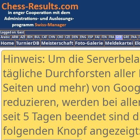
Logged on: Gast
Arabic
ARM
AZE
BIH
BUL
CAT
CHN
CRO
CZE
DEN
ENG
ESP
FAI
FIN
FRA
GER
GRE
INA
I
Home
TurnierDB
Meisterschaft
Foto-Galerie
Meldekartei
El
Hinweis: Um die Serverbel
tägliche Durchforsten aller 
Seiten und mehr) von Goog
reduzieren, werden bei alle
seit 5 Tagen beendet sind d
folgenden Knopf angezeigt