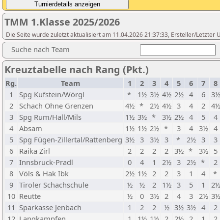
TMM 1.Klasse 2025/2026
Die Seite wurde zuletzt aktualisiert am 11.04.2026 21:37:33, Ersteller/Letzter
Suche nach Team
Kreuztabelle nach Rang (Pkt.)
Rg.
Team
1
2
3
4
5
6
7
8
1
Spg Kufstein/Wörgl
*
1½
3½
4½
2½
4
6
3
2
Schach Ohne Grenzen
4½
*
2½
4½
3
4
2
4
3
Spg Rum/Hall/Mils
1½
3½
*
3½
2½
4
5
4
4
Absam
1½
1½
2½
*
3
4
3½
4
5
Spg Fügen-Zillertal/Rattenberg
3½
3
3½
3
*
2½
3
3
6
Raika Zirl
2
2
2
2
3½
*
3½
5
7
Innsbruck-Pradl
0
4
1
2½
3
2½
*
2
8
Völs & Hak Ibk
2½
1½
2
2
3
1
4
*
9
Tiroler Schachschule
½
½
2
1½
3
5
1
2
10
Reutte
½
0
3½
2
4
3
2½
3
11
Sparkasse Jenbach
1
2
2
½
3½
3½
4
2
12
Langkampfen
1
1½
1½
2
2½
2
1
2