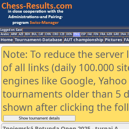
Logged on: Gast
Arabic
ARM
AZE
BIH
BUL
CAT
CHN
CRO
CZE
DEN
ENG
ESP
FAI
FIN
FRA
GER
GRE
INA
I
Home
Tournament-Database
AUT championship
Pictures
F
Note: To reduce the server 
of all links (daily 100.000 s
engines like Google, Yahoo a
tournaments older than 5 d
shown after clicking the fo
Znojemská Rotunda Open 2025 - turnaj A