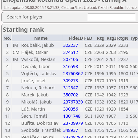
Last update 08.08.2025 13:21:38, Creator/Last Upload: Czech Republic licence
Search for player
Starting rank
No.
Name
FideID
FED
Rtg
RtgI
RtgN
Typ
1
IM
Roubalík, Jakub
322237
CZE
2329
2329
2233
2
CM
Hájek, Oskar
374512
CZE
2263
2263
2196
3
IM
Vyskočil, Neklan
307106
CZE
2261
2261
2237
4
Dvořák, Libor
316598
CZE
2011
2011
1960
S60
5
Vojtěch, Ladislav
23760362
CZE
1996
1996
1800
U1
6
Jiruše, Josef
309273
CZE
1970
1970
1919
7
Nekula, Richard
312347
CZE
1957
1957
1917
S60
8
Marek, Jakub
350702
CZE
1942
1942
1923
9
Mikoláš, Jakub
23767839
CZE
1932
1932
1820
U1
10
Lúč, Martin
390356
CZE
1920
1920
1854
11
Šach, Tomáš
1301748
SUI
1907
1907
0
S60
12
Buřita, Dobroslav
23709979
CZE
1765
1765
1710
13
Svoboda, František
348937
CZE
1755
1755
1665
S60
14
Řeháček, Jan ml.
23748788
CZE
1719
1719
1651
U1