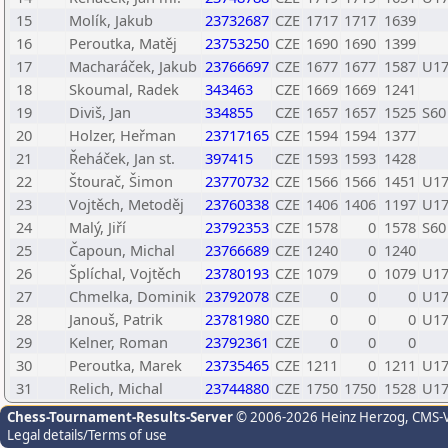
15
Molík, Jakub
23732687
CZE
1717
1717
1639
16
Peroutka, Matěj
23753250
CZE
1690
1690
1399
17
Macharáček, Jakub
23766697
CZE
1677
1677
1587
U1
18
Skoumal, Radek
343463
CZE
1669
1669
1241
19
Diviš, Jan
334855
CZE
1657
1657
1525
S60
20
Holzer, Heřman
23717165
CZE
1594
1594
1377
21
Řeháček, Jan st.
397415
CZE
1593
1593
1428
22
Štourač, Šimon
23770732
CZE
1566
1566
1451
U1
23
Vojtěch, Metoděj
23760338
CZE
1406
1406
1197
U1
24
Malý, Jiří
23792353
CZE
1578
0
1578
S60
25
Čapoun, Michal
23766689
CZE
1240
0
1240
26
Šplíchal, Vojtěch
23780193
CZE
1079
0
1079
U1
27
Chmelka, Dominik
23792078
CZE
0
0
0
U1
28
Janouš, Patrik
23781980
CZE
0
0
0
U1
29
Kelner, Roman
23792361
CZE
0
0
0
30
Peroutka, Marek
23735465
CZE
1211
0
1211
U1
31
Relich, Michal
23744880
CZE
1750
1750
1528
U1
Chess-Tournament-Results-Server
© 2006-2026 Heinz Herzog
, CMS-
Legal details/Terms of use