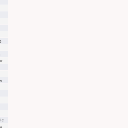
e
a
Ar
Ar
De
lo