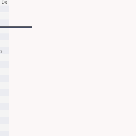
a De
es