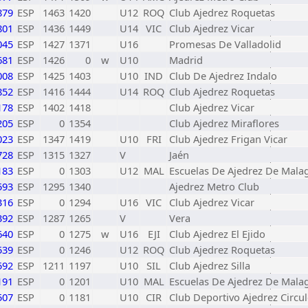
879
ESP
1463
1420
U12
ROQ
Club Ajedrez Roquetas
801
ESP
1436
1449
U14
VIC
Club Ajedrez Vicar
045
ESP
1427
1371
U16
Promesas De Valladolid
681
ESP
1426
0
w
U10
Madrid
008
ESP
1425
1403
U10
IND
Club De Ajedrez Indalo
852
ESP
1416
1444
U14
ROQ
Club Ajedrez Roquetas
178
ESP
1402
1418
Club Ajedrez Vicar
205
ESP
0
1354
Club Ajedrez Miraflores
023
ESP
1347
1419
U10
FRI
Club Ajedrez Frigan Vicar
728
ESP
1315
1327
V
Jaén
183
ESP
0
1303
U12
MAL
Escuelas De Ajedrez De Mala
593
ESP
1295
1340
Ajedrez Metro Club
316
ESP
0
1294
U16
VIC
Club Ajedrez Vicar
392
ESP
1287
1265
V
Vera
640
ESP
0
1275
w
U16
EJI
Club Ajedrez El Ejido
539
ESP
0
1246
U12
ROQ
Club Ajedrez Roquetas
592
ESP
1211
1197
U10
SIL
Club Ajedrez Silla
191
ESP
0
1201
U10
MAL
Escuelas De Ajedrez De Mala
507
ESP
0
1181
U10
CIR
Club Deportivo Ajedrez Circu