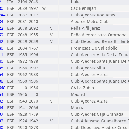
2
ITA
2104
2048
Italia
80
ESP
2089
1997
w
Cac Beniajan
744
ESP
2087
2017
Club Ajedrez Roquetas
84
ESP
2081
2010
Ajedrez Metro Club
22
ESP
2078
2092
V
Peña Alfil Jerez
59
ESP
2048
1955
V
Peña Ajedrecística Oromana
42
ESP
2029
2039
V
Club Deportivo Reina Brillant
40
ESP
2004
1767
Promesas De Valladolid
11
ESP
1985
1996
Club Ajedrez Villa De La Zubi
40
ESP
1982
1988
Club Ajedrez Santa Juana De 
45
ESP
1966
1997
Club Ajedrez Silla
54
ESP
1962
1983
Club Ajedrez Alzira
08
ESP
1960
1986
Club Ajedrez Santa Juana De 
648
ESP
0
1956
CA La Zubia
54
ESP
1946
0
Madrid
03
ESP
1943
2070
V
Club Ajedrez Alzira
44
ESP
1941
2066
Murcia
37
ESP
1928
1779
Club Ajedrez Caja Granada
82
ESP
1924
1942
V
Club Atletismo Guadalhorce 
40
ESP
1920
1873
Club Deportivo Ajedrez Circu