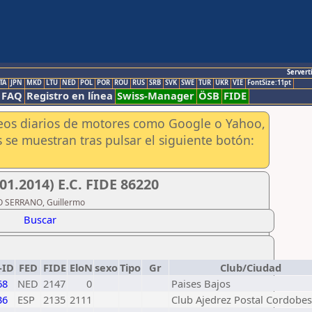
Servert
TA
JPN
MKD
LTU
NED
POL
POR
ROU
RUS
SRB
SVK
SWE
TUR
UKR
VIE
FontSize:11pt
FAQ
Registro en línea
Swiss-Manager
ÖSB
FIDE
aneos diarios de motores como Google o Yahoo,
 se muestran tras pulsar el siguiente botón:
1.2014) E.C. FIDE 86220
CO SERRANO, Guillermo
Buscar
-ID
FED
FIDE
EloN
sexo
Tipo
Gr
Club/Ciudad
68
NED
2147
0
Paises Bajos
36
ESP
2135
2111
Club Ajedrez Postal Cordobes