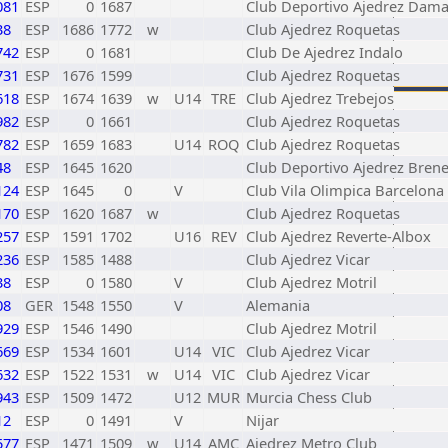
081
ESP
0
1687
Club Deportivo Ajedrez Dam
38
ESP
1686
1772
w
Club Ajedrez Roquetas
742
ESP
0
1681
Club De Ajedrez Indalo
731
ESP
1676
1599
Club Ajedrez Roquetas
618
ESP
1674
1639
w
U14
TRE
Club Ajedrez Trebejos
982
ESP
0
1661
Club Ajedrez Roquetas
782
ESP
1659
1683
U14
ROQ
Club Ajedrez Roquetas
48
ESP
1645
1620
Club Deportivo Ajedrez Bren
124
ESP
1645
0
V
Club Vila Olimpica Barcelona
170
ESP
1620
1687
w
Club Ajedrez Roquetas
257
ESP
1591
1702
U16
REV
Club Ajedrez Reverte-Albox
236
ESP
1585
1488
Club Ajedrez Vicar
38
ESP
0
1580
V
Club Ajedrez Motril
08
GER
1548
1550
V
Alemania
929
ESP
1546
1490
Club Ajedrez Motril
669
ESP
1534
1601
U14
VIC
Club Ajedrez Vicar
632
ESP
1522
1531
w
U14
VIC
Club Ajedrez Vicar
943
ESP
1509
1472
U12
MUR
Murcia Chess Club
12
ESP
0
1491
V
Nijar
577
ESP
1471
1509
w
U14
AMC
Ajedrez Metro Club