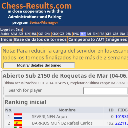
Logged on: Gast
Arabic
ARM
AZE
BIH
BUL
CAT
CHN
CRO
CZE
DEN
ENG
ESP
FAI
FIN
FRA
GER
GRE
INA
I
Inicio
Base de datos de torneos
Campeonato AUT
Imágenes
Nota: Para reducir la carga del servidor en los esc
todos los torneos finalizados hace más de 2 semanas
Abierto Sub 2150 de Roquetas de Mar (04-06.0
Última actualización11.01.2014 20:41:53, Propietario/Última carga: BARRAN
Search for player
Ranking inicial
No.
Nombre
ID
FIDE
1
SEVERIJNEN Arjon
0
10193
2
BARRIOS MUÑOZ Rafael Carlos
192
22211