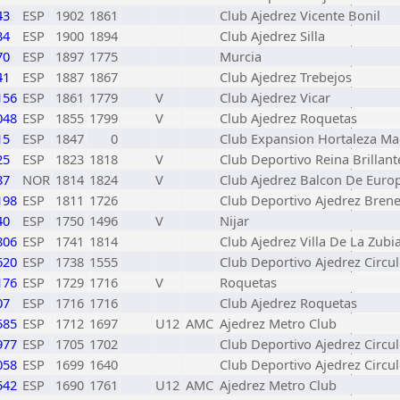
43
ESP
1902
1861
Club Ajedrez Vicente Bonil
34
ESP
1900
1894
Club Ajedrez Silla
70
ESP
1897
1775
Murcia
41
ESP
1887
1867
Club Ajedrez Trebejos
156
ESP
1861
1779
V
Club Ajedrez Vicar
048
ESP
1855
1799
V
Club Ajedrez Roquetas
15
ESP
1847
0
Club Expansion Hortaleza Ma
25
ESP
1823
1818
V
Club Deportivo Reina Brillant
87
NOR
1814
1824
V
Club Ajedrez Balcon De Euro
198
ESP
1811
1726
Club Deportivo Ajedrez Bren
40
ESP
1750
1496
V
Nijar
806
ESP
1741
1814
Club Ajedrez Villa De La Zubi
620
ESP
1738
1555
Club Deportivo Ajedrez Circu
176
ESP
1729
1716
V
Roquetas
07
ESP
1716
1716
Club Ajedrez Roquetas
585
ESP
1712
1697
U12
AMC
Ajedrez Metro Club
977
ESP
1705
1702
Club Deportivo Ajedrez Circu
058
ESP
1699
1640
Club Deportivo Ajedrez Circu
542
ESP
1690
1761
U12
AMC
Ajedrez Metro Club