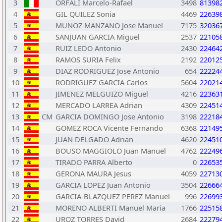
3
ORFALI Marcelo-Rafael
3498
81398
4
GIL QUILEZ Sonia
4469
22639
5
MUNOZ MANZANO Jose Manuel
7175
32036
6
SANJUAN GARCIA Miguel
2537
22105
7
RUIZ LEDO Antonio
2430
22464
8
RAMOS SURIA Felix
2192
22012
9
DIAZ RODRIGUEZ Jose Antonio
654
22224
10
RODRIGUEZ GARCIA Carlos
5604
22021
11
JIMENEZ MELGUIZO Miguel
4216
22363
12
MERCADO LARREA Adrian
4309
22451
13
CM
GARCIA DOMINGO Jose Antonio
3198
22218
14
GOMEZ ROCA Vicente Fernando
6368
22149
15
JUAN DELGADO Adrian
4620
22451
16
BOUSO MAGGIOLO Juan Manuel
4762
22249
17
TIRADO PARRA Alberto
0
22653
18
GERONA MAURA Jesus
4059
22713
19
GARCIA LOPEZ Juan Antonio
3504
22666
20
GARCIA-BLAZQUEZ PEREZ Manuel
996
22699
21
MORENO ALBERTI Manuel Maria
1766
22515
22
UROZ TORRES David
2684
22279