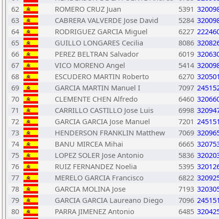
62
ROMERO CRUZ Juan
5391
32009
63
CABRERA VALVERDE Jose David
5284
32009
64
RODRIGUEZ GARCIA Miguel
6227
22246
65
GUILLO LONGARES Cecilia
8086
32082
66
PEREZ BELTRAN Salvador
6019
32063
67
VICO MORENO Angel
5414
32009
68
ESCUDERO MARTIN Roberto
6270
32050
69
GARCIA MARTIN Manuel I
7097
24515
70
CLEMENTE CHEN Alfredo
6460
32066
71
CARRILLO CASTILLO Jose Luis
6998
32094
72
GARCIA GARCIA Jose Manuel
7201
24515
73
HENDERSON FRANKLIN Matthew
7069
32096
74
BANU MIRCEA Mihai
6665
32075
75
LOPEZ SOLER Jose Antonio
5836
32020
76
RUIZ FERNANDEZ Noelia
5395
32012
77
MERELO GARCIA Francisco
6822
32092
78
GARCIA MOLINA Jose
7193
32030
79
GARCIA GARCIA Laureano Diego
7096
24515
80
PARRA JIMENEZ Antonio
6485
32042