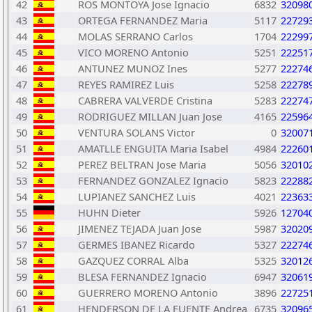
42
ROS MONTOYA Jose Ignacio
6832
32098
43
ORTEGA FERNANDEZ Maria
5117
22729
44
MOLAS SERRANO Carlos
1704
22299
45
VICO MORENO Antonio
5251
22251
46
ANTUNEZ MUNOZ Ines
5277
22274
47
REYES RAMIREZ Luis
5258
22278
48
CABRERA VALVERDE Cristina
5283
22274
49
RODRIGUEZ MILLAN Juan Jose
4165
22596
50
VENTURA SOLANS Victor
0
32007
51
AMATLLE ENGUITA Maria Isabel
4984
22260
52
PEREZ BELTRAN Jose Maria
5056
32010
53
FERNANDEZ GONZALEZ Ignacio
5823
22288
54
LUPIANEZ SANCHEZ Luis
4021
22363
55
HUHN Dieter
5926
12704
56
JIMENEZ TEJADA Juan Jose
5987
32020
57
GERMES IBANEZ Ricardo
5327
22274
58
GAZQUEZ CORRAL Alba
5325
32012
59
BLESA FERNANDEZ Ignacio
6947
32061
60
GUERRERO MORENO Antonio
3896
22725
61
HENDERSON DE LA FUENTE Andrea
6735
32096