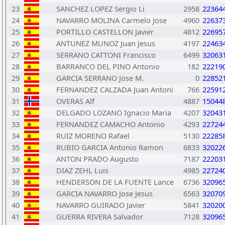
23
SANCHEZ LOPEZ Sergio Li
2958
22364
24
NAVARRO MOLINA Carmelo Jose
4960
22637
25
PORTILLO CASTELLON Javier
4812
22695
26
ANTUNEZ MUNOZ Juan Jesus
4197
22463
27
SERRANO CATTONI Francisco
6499
32063
28
BARRANCO DEL PINO Antonio
182
22219
29
GARCIA SERRANO Jose M.
0
22852
30
FERNANDEZ CALZADA Juan Antoni
766
22591
31
OVERAS Alf
4887
15044
32
DELGADO LOZANO Ignacio Maria
4207
32043
33
FERNANDEZ CAMACHO Antonio
4293
22724
34
RUIZ MORENO Rafael
5130
22285
35
RUBIO GARCIA Antonio Ramon
6833
32022
36
ANTON PRADO Augusto
7187
22203
37
DIAZ ZEHL Luis
4985
22724
38
HENDERSON DE LA FUENTE Lance
6736
32096
39
GARCIA NAVARRO Jose Jesus
6563
32070
40
NAVARRO GUIRADO Javier
5841
32020
41
GUERRA RIVERA Salvador
7128
32096