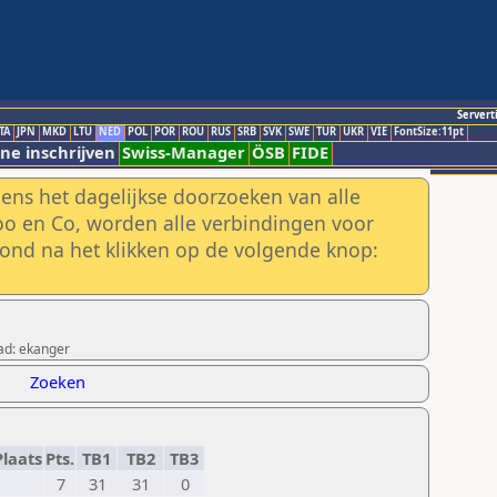
Servert
TA
JPN
MKD
LTU
NED
POL
POR
ROU
RUS
SRB
SVK
SWE
TUR
UKR
VIE
FontSize:11pt
ne inschrijven
Swiss-Manager
ÖSB
FIDE
ens het dagelijkse doorzoeken van alle
o en Co, worden alle verbindingen voor
ond na het klikken op de volgende knop:
ad: ekanger
Zoeken
laats
Pts.
TB1
TB2
TB3
7
31
31
0