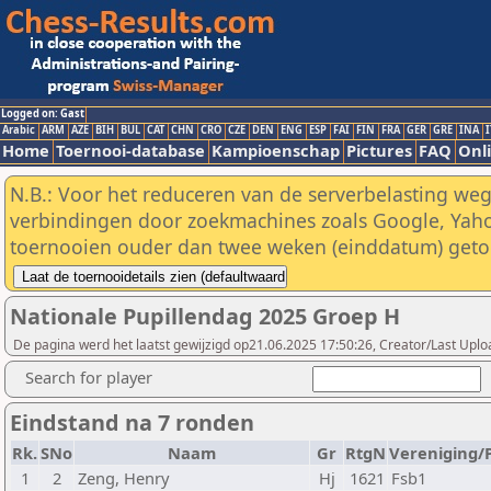
Logged on: Gast
Arabic
ARM
AZE
BIH
BUL
CAT
CHN
CRO
CZE
DEN
ENG
ESP
FAI
FIN
FRA
GER
GRE
INA
I
Home
Toernooi-database
Kampioenschap
Pictures
FAQ
Onli
N.B.: Voor het reduceren van de serverbelasting weg
verbindingen door zoekmachines zoals Google, Yaho
toernooien ouder dan twee weken (einddatum) geto
Nationale Pupillendag 2025 Groep H
De pagina werd het laatst gewijzigd op21.06.2025 17:50:26, Creator/Last Uplo
Search for player
Eindstand na 7 ronden
Rk.
SNo
Naam
Gr
RtgN
Vereniging/P
1
2
Zeng, Henry
Hj
1621
Fsb1