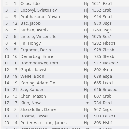
2
1
Oruc, Ediz
Hj
1621
Rsb1
3
3
Lozovyi, Sviatoslav
Hj
1352
5rsb
4
9
Prabhakaran, Yuvan
Hj
914
Sga1
5
12
Bac, Jacob
Hj
870
7sgs
6
5
Suthan, Asthik
Hj
1260
1sgs
7
6
Lintelo, Vincent Te
Hj
1075
Sgs1
8
4
Jin, Hongyi
Hj
1292
Nbsb1
9
8
Ergincan, Derin
Hj
928
2leisb
10
16
Demirbag, Emre
Hj
785
3leisb
11
10
Boomhouwer, Tom
Hj
912
Nosbo2
12
15
Gupta, Kavish
Hj
802
4sga
13
18
Welie, Bodhi
Hj
688
8sga
14
19
Koning, Adam De
Hj
665
Lisb1
15
21
Sze, Xander
Hj
616
3nosbo
16
13
Chen, Mason
Hj
807
6rsb
17
17
Klijn, Nova
Hm
734
Rsb1
18
7
Sharafullin, Daniel
Hj
942
5sgs
19
11
Bosma, Lasse
Hj
903
Leisb1
20
14
Potter Van Loon, James
Hj
803
Hsb1