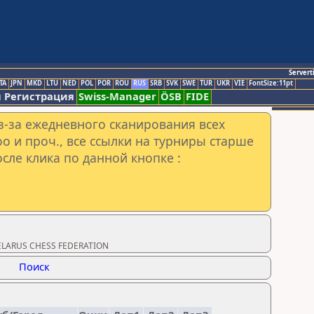
Servert
TA
JPN
MKD
LTU
NED
POL
POR
ROU
RUS
SRB
SVK
SWE
TUR
UKR
VIE
FontSize:11pt
 Регистрация
Swiss-Manager
ÖSB
FIDE
з-за ежедневного сканирования всех
o и проч., все ссылки на турниры старше
сле клика по данной кнопке :
BELARUS CHESS FEDERATION
Поиск