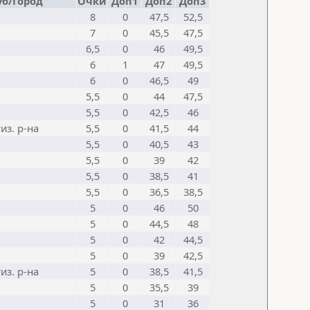
уб/Город
Очки
Доп1
Доп2
Доп3
8
0
47,5
52,5
7
0
45,5
47,5
6,5
0
46
49,5
6
1
47
49,5
6
0
46,5
49
5,5
0
44
47,5
5,5
0
42,5
46
из. р-на
5,5
0
41,5
44
5,5
0
40,5
43
5,5
0
39
42
5,5
0
38,5
41
5,5
0
36,5
38,5
5
0
46
50
5
0
44,5
48
5
0
42
44,5
5
0
39
42,5
из. р-на
5
0
38,5
41,5
5
0
35,5
39
5
0
31
36