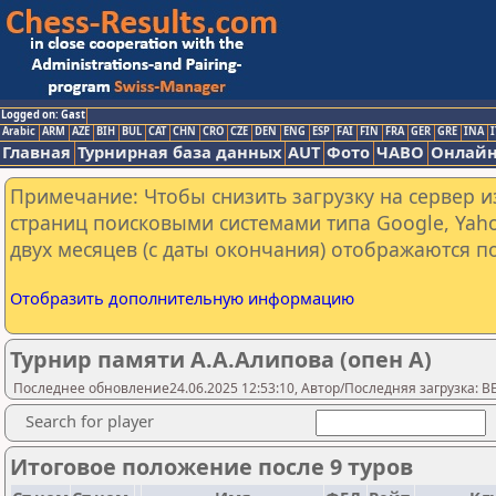
Logged on: Gast
Arabic
ARM
AZE
BIH
BUL
CAT
CHN
CRO
CZE
DEN
ENG
ESP
FAI
FIN
FRA
GER
GRE
INA
I
Главная
Турнирная база данных
AUT
Фото
ЧАВО
Онлайн
Примечание: Чтобы снизить загрузку на сервер и
страниц поисковыми системами типа Google, Yaho
двух месяцев (с даты окончания) отображаются по
Отобразить дополнительную информацию
Турнир памяти А.А.Алипова (опен А)
Последнее обновление24.06.2025 12:53:10, Автор/Последняя загрузка: 
Search for player
Итоговое положение после 9 туров