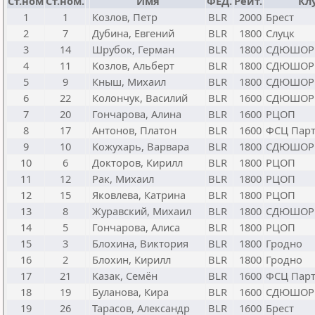
Ст.ном
Ст.ном.
Имя
ФЕД.
Рейт.
Кл
1
1
Козлов, Петр
BLR
2000
Брест
2
7
Дубина, Евгений
BLR
1800
Слуцк
3
14
Шрубок, Герман
BLR
1800
СДЮШОР
4
11
Козлов, Альберт
BLR
1800
СДЮШОР
5
9
Кныш, Михаил
BLR
1800
СДЮШОР
6
22
Колончук, Василий
BLR
1600
СДЮШОР
7
20
Гончарова, Алина
BLR
1600
РЦОП
8
17
Антонов, Платон
BLR
1600
ФСЦ Парт
9
10
Кожухарь, Варвара
BLR
1800
СДЮШОР
10
6
Докторов, Кирилл
BLR
1800
РЦОП
11
12
Рак, Михаил
BLR
1800
РЦОП
12
15
Яковлева, Катрина
BLR
1800
РЦОП
13
8
Журавский, Михаил
BLR
1800
СДЮШОР
14
5
Гончарова, Алиса
BLR
1800
РЦОП
15
3
Блохина, Виктория
BLR
1800
Гродно
16
2
Блохин, Кирилл
BLR
1800
Гродно
17
21
Казак, Семён
BLR
1600
ФСЦ Парт
18
19
Буланова, Кира
BLR
1600
СДЮШОР
19
26
Тарасов, Александр
BLR
1600
Брест