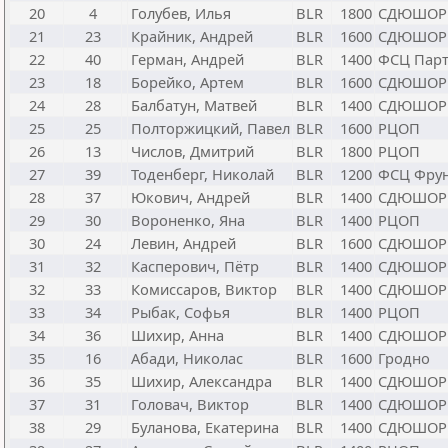
20
4
Голубев, Илья
BLR
1800
СДЮШОР
21
23
Крайник, Андрей
BLR
1600
СДЮШОР
22
40
Герман, Андрей
BLR
1400
ФСЦ Парт
23
18
Борейко, Артем
BLR
1600
СДЮШОР
24
28
Балбатун, Матвей
BLR
1400
СДЮШОР
25
25
Полторжицкий, Павел
BLR
1600
РЦОП
26
13
Числов, Дмитрий
BLR
1800
РЦОП
27
39
Тоденберг, Николай
BLR
1200
ФСЦ Фрун
28
37
Юкович, Андрей
BLR
1400
СДЮШОР
29
30
Вороненко, Яна
BLR
1400
РЦОП
30
24
Левин, Андрей
BLR
1600
СДЮШОР
31
32
Касперович, Пётр
BLR
1400
СДЮШОР
32
33
Комиссаров, Виктор
BLR
1400
СДЮШОР
33
34
Рыбак, Софья
BLR
1400
РЦОП
34
36
Шихир, Анна
BLR
1400
СДЮШОР
35
16
Абади, Николас
BLR
1600
Гродно
36
35
Шихир, Александра
BLR
1400
СДЮШОР
37
31
Головач, Виктор
BLR
1400
СДЮШОР
38
29
Буланова, Екатерина
BLR
1400
СДЮШОР