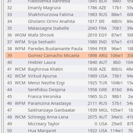
31
Fiadosenka Rahneda
1845
BLR
6w0
95
32
Imanly Magrura
1786
AZE
17b1
55
33
Shakhmurzova Fatima
1983
RUS
88w1
60
34
Gholami Orimi Anahita
1817
IRI
48b½
86
35
Malassagne Isabelle
2043
FRA
70b1
39
36
WGM
Wafa Shrook
2010
EGY
87w1
56
37
WFM
Srija Seshadri
1980
IND
97w1
61
38
WFM
Paredes Bustamante Paula
1994
PER
96w1
18
39
Gomez Camacho Micaela
1898
ARG
106w1
35
40
Hiebler Laura
1840
AUT
8b0
10
41
WCM
Baghirova Khatin
1838
AZE
86b½
48
42
WCM
Virkud Apurva
1969
USA
73b1
94
43
WCM
Menzi Nezihe Ezgi
1925
TUR
104b1
15
44
Serefidou Despina
1958
GRE
81b0
84
45
Franca Veronika
1965
SLO
98b1
2
46
WFM
Paramzina Anastasya
2111
RUS
57b1
54
47
Saikhanzaya Ganbaatar
1939
MGL
105w1
1
48
WCM
Schnegg Anna-Lena
2075
AUT
34w½
41
49
Mccreary Taylor
0
USA
25w0
87
50
Hua Margaret
1922
USA
114w1
7