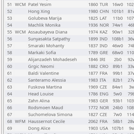
51
WCM
Patel Yesim
1860
TUR
16w0
10
52
Hong Xing
1980
CHN
101b1
81
53
Golubeva Marija
1825
LAT
11b0
10
54
Machlik Monika
1936
NOR
74w1
46
55
WCM
Assaubayeva Diana
1974
KAZ
90w1
32
56
Sunyasakta Satpathy
1899
IND
108b1
36
57
Smaraki Mohanty
1837
IND
46w0
74
58
Markaki Sofia
1789
GRE
68w0
11
59
Alijanzadeh Mohadeseh
1846
IRI
2b0
92
60
Grgic Neomi
1882
CRO
89b1
33
61
Baldi Valentine
1877
FRA
99b1
37
62
Santeramo Alessia
1983
ITA
82b1
27
63
Fuskova Martina
1969
CZE
84w1
3
64
Head Louise
1786
ENG
5w0
79
65
Zahn Alina
1983
GER
93b1
10
66
Rodsmoen Maud
1772
NOR
24b0
10
67
Suchomelova Simona
1827
CZE
7w0
11
68
WFM
Haussernot Cecile
2062
FRA
58b1
28
69
Dong Alice
1903
USA
107b1
9