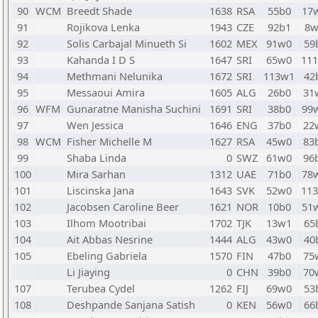
90
WCM
Breedt Shade
1638
RSA
55b0
17
91
Rojikova Lenka
1943
CZE
92b1
8
92
Solis Carbajal Minueth Si
1602
MEX
91w0
59
93
Kahanda I D S
1647
SRI
65w0
11
94
Methmani Nelunika
1672
SRI
113w1
42
95
Messaoui Amira
1605
ALG
26b0
31
96
WFM
Gunaratne Manisha Suchini
1691
SRI
38b0
99
97
Wen Jessica
1646
ENG
37b0
22
98
WCM
Fisher Michelle M
1627
RSA
45w0
83
99
Shaba Linda
0
SWZ
61w0
96
100
Mira Sarhan
1312
UAE
71b0
78
101
Liscinska Jana
1643
SVK
52w0
11
102
Jacobsen Caroline Beer
1621
NOR
10b0
51
103
Ilhom Mootribai
1702
TJK
13w1
65
104
Ait Abbas Nesrine
1444
ALG
43w0
40
105
Ebeling Gabriela
1570
FIN
47b0
75
Li Jiaying
0
CHN
39b0
70
107
Terubea Cydel
1262
FIJ
69w0
53
108
Deshpande Sanjana Satish
0
KEN
56w0
66