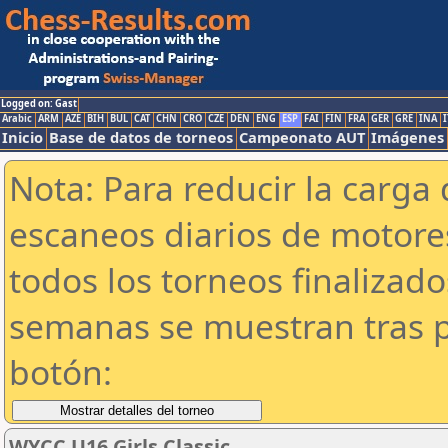
Logged on: Gast
Arabic
ARM
AZE
BIH
BUL
CAT
CHN
CRO
CZE
DEN
ENG
ESP
FAI
FIN
FRA
GER
GRE
INA
I
Inicio
Base de datos de torneos
Campeonato AUT
Imágenes
Nota: Para reducir la carga 
escaneos diarios de motor
todos los torneos finalizad
semanas se muestran tras p
botón:
WYCC U16 Girls Classic