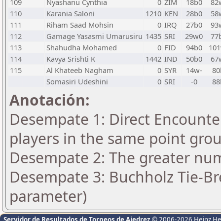
109
Nyashanu Cynthia
0
ZIM
18b0
82
110
Karania Saloni
1210
KEN
28b0
58
111
Riham Saad Mohsin
0
IRQ
27b0
93
112
Gamage Yasasmi Umarusiru
1435
SRI
29w0
77
113
Shahudha Mohamed
0
FID
94b0
10
114
Kavya Srishti K
1442
IND
50b0
67
115
Al Khateeb Nagham
0
SYR
14w-
80
Somasiri Udeshini
0
SRI
-0
88
Anotación:
Desempate 1: Direct Encounter
players in the same point gro
Desempate 2: The greater numb
Desempate 3: Buchholz Tie-Bre
parameter)
Servidor de Resultados de Torneos de Ajedrez
© 2006-2026 Heinz H