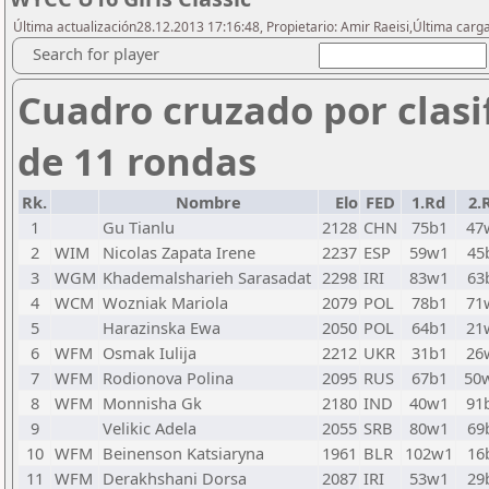
Última actualización28.12.2013 17:16:48, Propietario: Amir Raeisi,Última carg
Search for player
Cuadro cruzado por clasi
de 11 rondas
Rk.
Nombre
Elo
FED
1.Rd
2.
1
Gu Tianlu
2128
CHN
75b1
47
2
WIM
Nicolas Zapata Irene
2237
ESP
59w1
45
3
WGM
Khademalsharieh Sarasadat
2298
IRI
83w1
63
4
WCM
Wozniak Mariola
2079
POL
78b1
71
5
Harazinska Ewa
2050
POL
64b1
21
6
WFM
Osmak Iulija
2212
UKR
31b1
26
7
WFM
Rodionova Polina
2095
RUS
67b1
50
8
WFM
Monnisha Gk
2180
IND
40w1
91
9
Velikic Adela
2055
SRB
80w1
69
10
WFM
Beinenson Katsiaryna
1961
BLR
102w1
16
11
WFM
Derakhshani Dorsa
2087
IRI
53w1
29