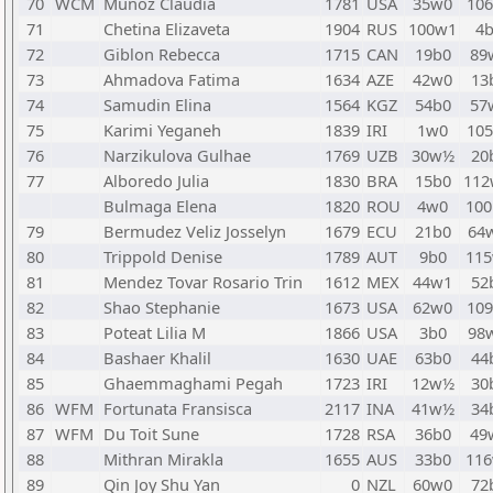
70
WCM
Munoz Claudia
1781
USA
35w0
10
71
Chetina Elizaveta
1904
RUS
100w1
4
72
Giblon Rebecca
1715
CAN
19b0
89
73
Ahmadova Fatima
1634
AZE
42w0
13
74
Samudin Elina
1564
KGZ
54b0
57
75
Karimi Yeganeh
1839
IRI
1w0
10
76
Narzikulova Gulhae
1769
UZB
30w½
20
77
Alboredo Julia
1830
BRA
15b0
11
Bulmaga Elena
1820
ROU
4w0
10
79
Bermudez Veliz Josselyn
1679
ECU
21b0
64
80
Trippold Denise
1789
AUT
9b0
11
81
Mendez Tovar Rosario Trin
1612
MEX
44w1
52
82
Shao Stephanie
1673
USA
62w0
10
83
Poteat Lilia M
1866
USA
3b0
98
84
Bashaer Khalil
1630
UAE
63b0
44
85
Ghaemmaghami Pegah
1723
IRI
12w½
30
86
WFM
Fortunata Fransisca
2117
INA
41w½
34
87
WFM
Du Toit Sune
1728
RSA
36b0
49
88
Mithran Mirakla
1655
AUS
33b0
11
89
Qin Joy Shu Yan
0
NZL
60w0
72