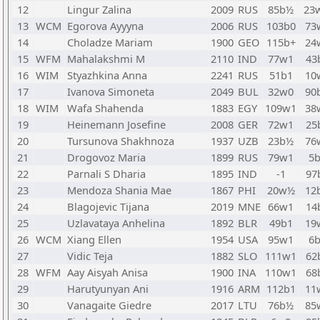
12
Lingur Zalina
2009
RUS
85b½
23
13
WCM
Egorova Ayyyna
2006
RUS
103b0
73
14
Choladze Mariam
1900
GEO
115b+
24
15
WFM
Mahalakshmi M
2110
IND
77w1
43
16
WIM
Styazhkina Anna
2241
RUS
51b1
10
17
Ivanova Simoneta
2049
BUL
32w0
90
18
WIM
Wafa Shahenda
1883
EGY
109w1
38
19
Heinemann Josefine
2008
GER
72w1
25
20
Tursunova Shakhnoza
1937
UZB
23b½
76
21
Drogovoz Maria
1899
RUS
79w1
5
22
Parnali S Dharia
1895
IND
-1
97
23
Mendoza Shania Mae
1867
PHI
20w½
12
24
Blagojevic Tijana
2019
MNE
66w1
14
25
Uzlavataya Anhelina
1892
BLR
49b1
19
26
WCM
Xiang Ellen
1954
USA
95w1
6
27
Vidic Teja
1882
SLO
111w1
62
28
WFM
Aay Aisyah Anisa
1900
INA
110w1
68
29
Harutyunyan Ani
1916
ARM
112b1
11
30
Vanagaite Giedre
2017
LTU
76b½
85