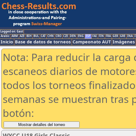
Logged on: Gast
Arabic
ARM
AZE
BIH
BUL
CAT
CHN
CRO
CZE
DEN
ENG
ESP
FAI
FIN
FRA
GER
GRE
INA
I
Inicio
Base de datos de torneos
Campeonato AUT
Imágenes
Nota: Para reducir la carga 
escaneos diarios de motor
todos los torneos finalizad
semanas se muestran tras p
botón:
WYCC U18 Girls Classic