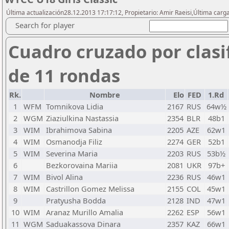
Última actualización28.12.2013 17:17:12, Propietario: Amir Raeisi,Última carg
Search for player
Cuadro cruzado por clasi
de 11 rondas
Rk.
Nombre
Elo
FED
1.Rd
1
WFM
Tomnikova Lidia
2167
RUS
64w½
2
WGM
Ziaziulkina Nastassia
2354
BLR
48b1
3
WIM
Ibrahimova Sabina
2205
AZE
62w1
4
WIM
Osmanodja Filiz
2274
GER
52b1
5
WIM
Severina Maria
2203
RUS
53b½
6
Bezkorovaina Mariia
2081
UKR
97b+
7
WIM
Bivol Alina
2236
RUS
46w1
8
WIM
Castrillon Gomez Melissa
2155
COL
45w1
9
Pratyusha Bodda
2128
IND
47w1
10
WIM
Aranaz Murillo Amalia
2262
ESP
56w1
11
WGM
Saduakassova Dinara
2357
KAZ
66w1