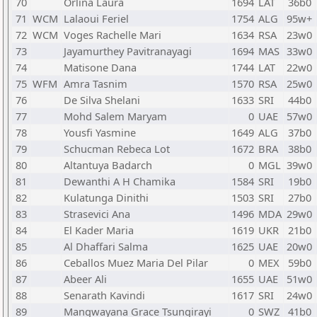
70
Orlina Laura
1694
LAT
36b0
71
WCM
Lalaoui Feriel
1754
ALG
95w+
72
WCM
Voges Rachelle Mari
1634
RSA
23w0
73
Jayamurthey Pavitranayagi
1694
MAS
33w0
74
Matisone Dana
1744
LAT
22w0
75
WFM
Amra Tasnim
1570
RSA
25w0
76
De Silva Shelani
1633
SRI
44b0
77
Mohd Salem Maryam
0
UAE
57w0
78
Yousfi Yasmine
1649
ALG
37b0
79
Schucman Rebeca Lot
1672
BRA
38b0
80
Altantuya Badarch
0
MGL
39w0
81
Dewanthi A H Chamika
1584
SRI
19b0
82
Kulatunga Dinithi
1503
SRI
27b0
83
Strasevici Ana
1496
MDA
29w0
84
El Kader Maria
1619
UKR
21b0
85
Al Dhaffari Salma
1625
UAE
20w0
86
Ceballos Muez Maria Del Pilar
0
MEX
59b0
87
Abeer Ali
1655
UAE
51w0
88
Senarath Kavindi
1617
SRI
24w0
89
Mangwayana Grace Tsungirayi
0
SWZ
41b0