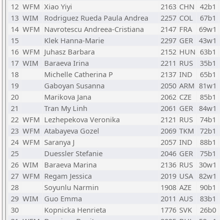
12
WFM
Xiao Yiyi
2163
CHN
42b1
13
WIM
Rodriguez Rueda Paula Andrea
2257
COL
67b1
14
WFM
Navrotescu Andreea-Cristiana
2147
FRA
69w1
15
Klek Hanna-Marie
2297
GER
43w1
16
WFM
Juhasz Barbara
2152
HUN
63b1
17
WIM
Baraeva Irina
2211
RUS
35b1
18
Michelle Catherina P
2137
IND
65b1
19
Gaboyan Susanna
2050
ARM
81w1
20
Marikova Jana
2062
CZE
85b1
21
Tran My Linh
2061
GER
84w1
22
WFM
Lezhepekova Veronika
2121
RUS
74b1
23
WFM
Atabayeva Gozel
2069
TKM
72b1
24
WFM
Saranya J
2057
IND
88b1
25
Duessler Stefanie
2046
GER
75b1
26
WIM
Baraeva Marina
2136
RUS
30w1
27
WFM
Regam Jessica
2019
USA
82w1
28
Soyunlu Narmin
1908
AZE
90b1
29
WIM
Guo Emma
2011
AUS
83b1
30
Kopnicka Henrieta
1776
SVK
26b0