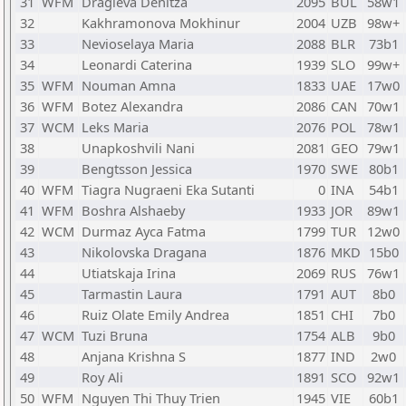
31
WFM
Dragieva Denitza
2095
BUL
58w1
32
Kakhramonova Mokhinur
2004
UZB
98w+
33
Nevioselaya Maria
2088
BLR
73b1
34
Leonardi Caterina
1939
SLO
99w+
35
WFM
Nouman Amna
1833
UAE
17w0
36
WFM
Botez Alexandra
2086
CAN
70w1
37
WCM
Leks Maria
2076
POL
78w1
38
Unapkoshvili Nani
2081
GEO
79w1
39
Bengtsson Jessica
1970
SWE
80b1
40
WFM
Tiagra Nugraeni Eka Sutanti
0
INA
54b1
41
WFM
Boshra Alshaeby
1933
JOR
89w1
42
WCM
Durmaz Ayca Fatma
1799
TUR
12w0
43
Nikolovska Dragana
1876
MKD
15b0
44
Utiatskaja Irina
2069
RUS
76w1
45
Tarmastin Laura
1791
AUT
8b0
46
Ruiz Olate Emily Andrea
1851
CHI
7b0
47
WCM
Tuzi Bruna
1754
ALB
9b0
48
Anjana Krishna S
1877
IND
2w0
49
Roy Ali
1891
SCO
92w1
50
WFM
Nguyen Thi Thuy Trien
1945
VIE
60b1