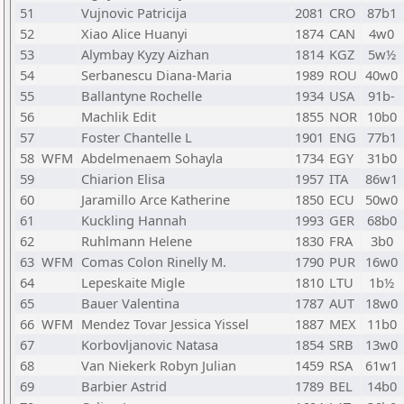
51
Vujnovic Patricija
2081
CRO
87b1
52
Xiao Alice Huanyi
1874
CAN
4w0
53
Alymbay Kyzy Aizhan
1814
KGZ
5w½
54
Serbanescu Diana-Maria
1989
ROU
40w0
55
Ballantyne Rochelle
1934
USA
91b-
56
Machlik Edit
1855
NOR
10b0
57
Foster Chantelle L
1901
ENG
77b1
58
WFM
Abdelmenaem Sohayla
1734
EGY
31b0
59
Chiarion Elisa
1957
ITA
86w1
60
Jaramillo Arce Katherine
1850
ECU
50w0
61
Kuckling Hannah
1993
GER
68b0
62
Ruhlmann Helene
1830
FRA
3b0
63
WFM
Comas Colon Rinelly M.
1790
PUR
16w0
64
Lepeskaite Migle
1810
LTU
1b½
65
Bauer Valentina
1787
AUT
18w0
66
WFM
Mendez Tovar Jessica Yissel
1887
MEX
11b0
67
Korbovljanovic Natasa
1854
SRB
13w0
68
Van Niekerk Robyn Julian
1459
RSA
61w1
69
Barbier Astrid
1789
BEL
14b0