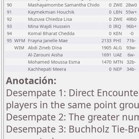
90
Mashayamombe Samantha Chido
0
ZWE
28w0
91
Kaymekmian Houchik
0
LBN
55w+
92
Muzuva Chiedza Lisa
0
ZWE
49b0
93
Mina Wajdi Hussein
0
IRQ
96b+
94
Komal Bharat Chedda
0
KEN
-0
95
WFM
Frayna Janelle Mae
2133
PHI
71b-
WIM
Abdi Zineb Dina
1905
ALG
93w-
Al-Zarouni Aisha
1691
UAE
6w-
Mohamed Moussa Esma
1470
MTN
32b-
Kachhepati Meera
0
NEP
34b-
Anotación:
Desempate 1: Direct Encounter
players in the same point gro
Desempate 2: The greater numb
Desempate 3: Buchholz Tie-Bre