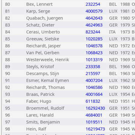
80
Bex, Lennert
232254
BEL
1988
O
81
Karp, Serge
4000579
LUX
1981
D
82
Quabach, Juergen
4642643
GER
1980
S
83
Schatz, Dieter
4624963
GER
1979
S
84
Cerasi, Umberto
823244
ITA
1973
B
85
Greeuw, Sietske
1020285
LUX
1973
B
86
Reichardt, Jasper
1046578
NED
1972
E
87
Van Pel, Gerben
1068423
NED
1972
E
88
Westerweele, Henrik
1013319
NED
1969
S
89
Steyls, Kristof
233358
BEL
1966
O
90
Descamps, Stijn
215597
BEL
1963
S
91
Esmer, Kemal Eymen
4007204
LUX
1962
S
92
Reichardt, Thomas
1046586
NED
1960
E
93
Braas, Patrick
4001664
LUX
1954
E
94
Faber, Hugo
611832
NED
1951
H
95
Broemmel, Rudolf
16292430
GER
1951
S
96
Lares, Harald
4684001
GER
1949
S
97
Smits, Benjamin
1019511
NED
1945
H
98
Hein, Ralf
16219473
GER
1945
W