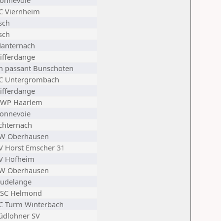
onnevoie
C Viernheim
sch
sch
anternach
ifferdange
n passant Bunschoten
C Untergrombach
ifferdange
WP Haarlem
onnevoie
chternach
W Oberhausen
V Horst Emscher 31
V Hofheim
W Oberhausen
udelange
SC Helmond
C Turm Winterbach
üdlohner SV