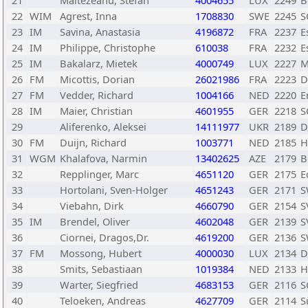
21
Maltezeanu, Stefan
4004655
LUX
2249
B
22
WIM
Agrest, Inna
1708830
SWE
2245
S
23
IM
Savina, Anastasia
4196872
FRA
2237
E
24
IM
Philippe, Christophe
610038
FRA
2232
E
25
IM
Bakalarz, Mietek
4000749
LUX
2227
M
26
FM
Micottis, Dorian
26021986
FRA
2223
D
27
FM
Vedder, Richard
1004166
NED
2220
E
28
IM
Maier, Christian
4601955
GER
2218
S
29
Aliferenko, Aleksei
14111977
UKR
2189
D
30
FM
Duijn, Richard
1003771
NED
2185
H
31
WGM
Khalafova, Narmin
13402625
AZE
2179
B
32
Repplinger, Marc
4651120
GER
2175
E
33
Hortolani, Sven-Holger
4651243
GER
2171
S
34
Viebahn, Dirk
4660790
GER
2154
S
35
IM
Brendel, Oliver
4602048
GER
2139
S
36
Ciornei, Dragos,Dr.
4619200
GER
2136
S
37
FM
Mossong, Hubert
4000030
LUX
2134
D
38
Smits, Sebastiaan
1019384
NED
2133
H
39
Warter, Siegfried
4683153
GER
2116
S
40
Teloeken, Andreas
4627709
GER
2114
S