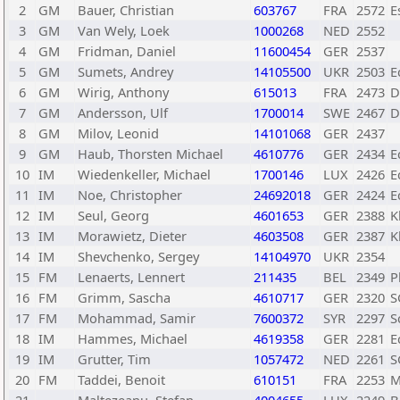
2
GM
Bauer, Christian
603767
FRA
2572
E
3
GM
Van Wely, Loek
1000268
NED
2552
4
GM
Fridman, Daniel
11600454
GER
2537
5
GM
Sumets, Andrey
14105500
UKR
2503
E
6
GM
Wirig, Anthony
615013
FRA
2473
D
7
GM
Andersson, Ulf
1700014
SWE
2467
D
8
GM
Milov, Leonid
14101068
GER
2437
9
GM
Haub, Thorsten Michael
4610776
GER
2434
E
10
IM
Wiedenkeller, Michael
1700146
LUX
2426
E
11
IM
Noe, Christopher
24692018
GER
2424
E
12
IM
Seul, Georg
4601653
GER
2388
K
13
IM
Morawietz, Dieter
4603508
GER
2387
K
14
IM
Shevchenko, Sergey
14104970
UKR
2354
15
FM
Lenaerts, Lennert
211435
BEL
2349
P
16
FM
Grimm, Sascha
4610717
GER
2320
S
17
FM
Mohammad, Samir
7600372
SYR
2297
S
18
IM
Hammes, Michael
4619358
GER
2281
E
19
IM
Grutter, Tim
1057472
NED
2261
S
20
FM
Taddei, Benoit
610151
FRA
2253
M