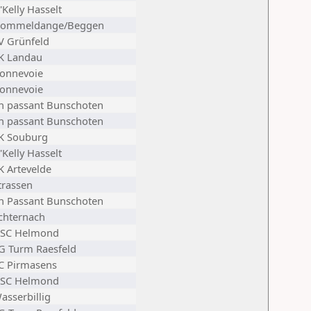
'Kelly Hasselt
ommeldange/Beggen
V Grünfeld
K Landau
onnevoie
onnevoie
n passant Bunschoten
n passant Bunschoten
K Souburg
'Kelly Hasselt
K Artevelde
trassen
n Passant Bunschoten
chternach
SC Helmond
G Turm Raesfeld
C Pirmasens
SC Helmond
asserbillig