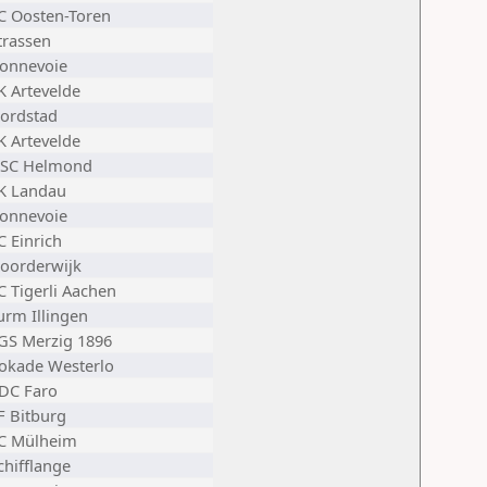
C Oosten-Toren
trassen
onnevoie
K Artevelde
ordstad
K Artevelde
SC Helmond
K Landau
onnevoie
C Einrich
oorderwijk
C Tigerli Aachen
urm Illingen
GS Merzig 1896
okade Westerlo
DC Faro
F Bitburg
C Mülheim
chifflange