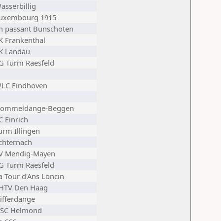
asserbillig
uxembourg 1915
n passant Bunschoten
K Frankenthal
K Landau
G Turm Raesfeld
LC Eindhoven
ommeldange-Beggen
C Einrich
urm Illingen
chternach
V Mendig-Mayen
G Turm Raesfeld
a Tour d'Ans Loncin
HTV Den Haag
ifferdange
SC Helmond