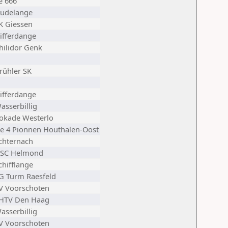
e 666
udelange
K Giessen
ifferdange
hilidor Genk
rühler SK
ifferdange
asserbillig
okade Westerlo
e 4 Pionnen Houthalen-Oost
chternach
SC Helmond
chifflange
G Turm Raesfeld
V Voorschoten
HTV Den Haag
asserbillig
V Voorschoten