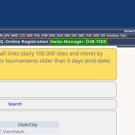
Servert
TA
JPN
MKD
LTU
NED
POL
POR
ROU
RUS
SRB
SVK
SWE
TUR
UKR
VIE
FontSize:11pt
AQ
Online Registration
Swiss-Manager
ÖSB
FIDE
ll links (daily 100.000 sites and more) by
for tournaments older than 5 days (end-date)
Search
Club/City
C Viernheim