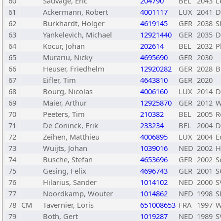
60
Sauvage, Eric
204790
BEL
2043
L
61
Ackermann, Robert
4001117
LUX
2041
D
62
Burkhardt, Holger
4619145
GER
2038
S
63
Yankelevich, Michael
12921440
GER
2035
D
64
Kocur, Johan
202614
BEL
2032
P
65
Murariu, Nicky
4695690
GER
2030
66
Heuser, Friedhelm
12920282
GER
2028
B
67
Eifler, Tim
4643810
GER
2020
68
Bourg, Nicolas
4006160
LUX
2014
D
69
Maier, Arthur
12925870
GER
2012
W
70
Peeters, Tim
210382
BEL
2005
R
71
De Coninck, Erik
233234
BEL
2004
D
72
Zeihen, Matthieu
4006895
LUX
2004
E
73
Wuijts, Johan
1039016
NED
2002
H
74
Busche, Stefan
4653696
GER
2002
S
75
Gesing, Felix
4696743
GER
2001
S
76
Hilarius, Sander
1014102
NED
2000
S
77
Noordkamp, Wouter
1014862
NED
1998
S
78
CM
Tavernier, Loris
651008653
FRA
1997
W
79
Both, Gert
1019287
NED
1989
S