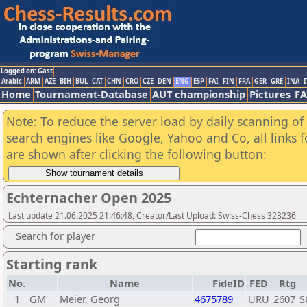
Logged on: Gast
Arabic
ARM
AZE
BIH
BUL
CAT
CHN
CRO
CZE
DEN
ENG
ESP
FAI
FIN
FRA
GER
GRE
INA
I
Home
Tournament-Database
AUT championship
Pictures
F
Note: To reduce the server load by daily scanning of a
search engines like Google, Yahoo and Co, all links 
are shown after clicking the following button:
Echternacher Open 2025
Last update 21.06.2025 21:46:48, Creator/Last Upload: Swiss-Chess 323236
Search for player
Starting rank
No.
Name
FideID
FED
Rtg
1
GM
Meier, Georg
4675789
URU
2607
S