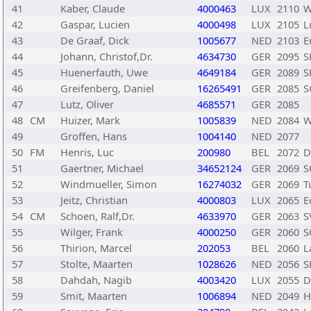
41
Kaber, Claude
4000463
LUX
2110
W
42
Gaspar, Lucien
4000498
LUX
2105
L
43
De Graaf, Dick
1005677
NED
2103
E
44
Johann, Christof,Dr.
4634730
GER
2095
S
45
Huenerfauth, Uwe
4649184
GER
2089
S
46
Greifenberg, Daniel
16265491
GER
2085
S
47
Lutz, Oliver
4685571
GER
2085
48
CM
Huizer, Mark
1005839
NED
2084
W
49
Groffen, Hans
1004140
NED
2077
50
FM
Henris, Luc
200980
BEL
2072
D
51
Gaertner, Michael
34652124
GER
2069
S
52
Windmueller, Simon
16274032
GER
2069
T
53
Jeitz, Christian
4000803
LUX
2065
E
54
CM
Schoen, Ralf,Dr.
4633970
GER
2063
S
55
Wilger, Frank
4000250
GER
2060
S
56
Thirion, Marcel
202053
BEL
2060
L
57
Stolte, Maarten
1028626
NED
2056
S
58
Dahdah, Nagib
4003420
LUX
2055
D
59
Smit, Maarten
1006894
NED
2049
H