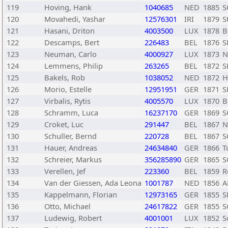
119
Hoving, Hank
1040685
NED
1885
S
120
Movahedi, Yashar
12576301
IRI
1879
S
121
Hasani, Driton
4003500
LUX
1878
B
122
Descamps, Bert
226483
BEL
1876
S
123
Neuman, Carlo
4000927
LUX
1873
N
124
Lemmens, Philip
263265
BEL
1872
S
125
Bakels, Rob
1038052
NED
1872
H
126
Morio, Estelle
12951951
GER
1871
S
127
Virbalis, Rytis
4005570
LUX
1870
B
128
Schramm, Luca
16237170
GER
1869
S
129
Croket, Luc
291447
BEL
1867
N
130
Schuller, Bernd
220728
BEL
1867
S
131
Hauer, Andreas
24634840
GER
1866
T
132
Schreier, Markus
356285890
GER
1865
S
133
Verellen, Jef
223360
BEL
1859
R
134
Van der Giessen, Ada Leona
1001787
NED
1856
A
135
Kappelmann, Florian
12973165
GER
1855
S
136
Otto, Michael
24617822
GER
1855
S
137
Ludewig, Robert
4001001
LUX
1852
S