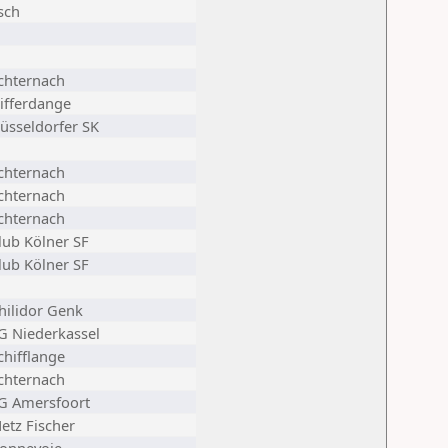
sch
chternach
ifferdange
üsseldorfer SK
chternach
chternach
chternach
lub Kölner SF
lub Kölner SF
hilidor Genk
G Niederkassel
chifflange
chternach
G Amersfoort
etz Fischer