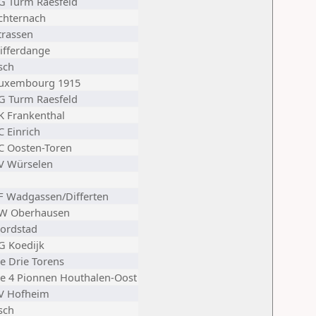
G Turm Raesfeld
chternach
trassen
ifferdange
sch
uxembourg 1915
G Turm Raesfeld
K Frankenthal
C Einrich
C Oosten-Toren
V Würselen
F Wadgassen/Differten
W Oberhausen
ordstad
G Koedijk
e Drie Torens
e 4 Pionnen Houthalen-Oost
V Hofheim
sch