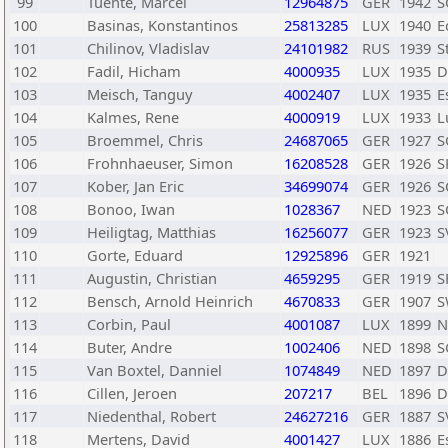
99
Tuente, Marcel
12964875
GER
1942
S
100
Basinas, Konstantinos
25813285
LUX
1940
E
101
Chilinov, Vladislav
24101982
RUS
1939
S
102
Fadil, Hicham
4000935
LUX
1935
D
103
Meisch, Tanguy
4002407
LUX
1935
E
104
Kalmes, Rene
4000919
LUX
1933
L
105
Broemmel, Chris
24687065
GER
1927
S
106
Frohnhaeuser, Simon
16208528
GER
1926
S
107
Kober, Jan Eric
34699074
GER
1926
S
108
Bonoo, Iwan
1028367
NED
1923
S
109
Heiligtag, Matthias
16256077
GER
1923
S
110
Gorte, Eduard
12925896
GER
1921
111
Augustin, Christian
4659295
GER
1919
S
112
Bensch, Arnold Heinrich
4670833
GER
1907
S
113
Corbin, Paul
4001087
LUX
1899
N
114
Buter, Andre
1002406
NED
1898
S
115
Van Boxtel, Danniel
1074849
NED
1897
D
116
Cillen, Jeroen
207217
BEL
1896
D
117
Niedenthal, Robert
24627216
GER
1887
S
118
Mertens, David
4001427
LUX
1886
E