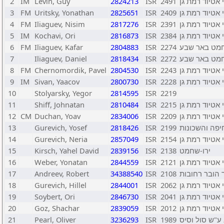
2
IM
Levin, Guy
2824213
ISR
2491
 אטיוד רמת גן
3
FM
Uritsky, Yonathan
2825651
ISR
2409
 אטיוד רמת גן
4
FM
Iliaguev, Nisim
2817276
ISR
2391
 אטיוד רמת גן
5
IM
Kochavi, Ori
2816873
ISR
2384
 אטיוד רמת גן
6
FM
Iliaguev, Kafar
2804883
ISR
2274
חמט באר שבע
7
Iliaguev, Daniel
2818434
ISR
2272
חמט באר שבע
8
FM
Chernomordik, Pavel
2804530
ISR
2243
 אטיוד רמת גן
9
IM
Sivan, Yaacov
2800730
ISR
2228
 אטיוד רמת גן
10
Stolyarsky, Yegor
2814595
ISR
2219
11
Shiff, Johnatan
2810484
ISR
2215
 אטיוד רמת גן
12
CM
Duchan, Yoav
2834006
ISR
2209
 אטיוד רמת גן
13
Gurevich, Yosef
2818426
ISR
2199
יפה והשכונות
14
Gurevich, Neria
2857049
ISR
2154
 אטיוד רמת גן
15
Kirsch, Yahel David
2839156
ISR
2138
ירו-שחמט
16
Weber, Yonatan
2844559
ISR
2121
 אטיוד רמת גן
17
Andreev, Robert
34388540
ISR
2108
 הובר רחובות
18
Gurevich, Hillel
2844001
ISR
2062
 אטיוד רמת גן
19
Soybert, Ori
2846730
ISR
2041
 אטיוד רמת גן
20
Goz, Shachar
2839059
ISR
2012
 אטיוד רמת גן
21
Pearl, Oliver
3236293
ISR
1989
ע"ש סול וסיס