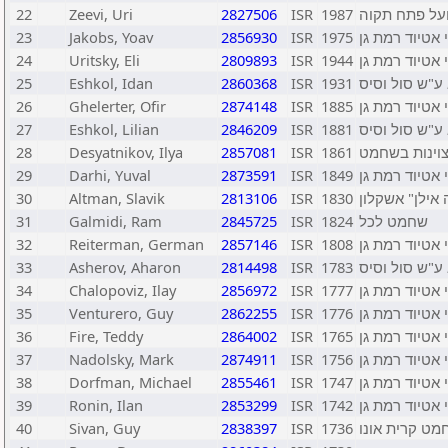
22
Zeevi, Uri
2827506
ISR
1987
על פתח תקוה
23
Jakobs, Yoav
2856930
ISR
1975
 אטיוד רמת גן
24
Uritsky, Eli
2809893
ISR
1944
 אטיוד רמת גן
25
Eshkol, Idan
2860368
ISR
1931
ע"ש סול וסיס
26
Ghelerter, Ofir
2874148
ISR
1885
 אטיוד רמת גן
27
Eshkol, Lilian
2846209
ISR
1881
ע"ש סול וסיס
28
Desyatnikov, Ilya
2857081
ISR
1861
וינות בשחמט
29
Darhi, Yuval
2873591
ISR
1849
 אטיוד רמת גן
30
Altman, Slavik
2813106
ISR
1830
ה אילן" אשקלון
31
Galmidi, Ram
2845725
ISR
1824
שחמט לכל
32
Reiterman, German
2857146
ISR
1808
 אטיוד רמת גן
33
Asherov, Aharon
2814498
ISR
1783
ע"ש סול וסיס
34
Chalopoviz, Ilay
2856972
ISR
1777
 אטיוד רמת גן
35
Venturero, Guy
2862255
ISR
1776
 אטיוד רמת גן
36
Fire, Teddy
2864002
ISR
1765
 אטיוד רמת גן
37
Nadolsky, Mark
2874911
ISR
1756
 אטיוד רמת גן
38
Dorfman, Michael
2855461
ISR
1747
 אטיוד רמת גן
39
Ronin, Ilan
2853299
ISR
1742
 אטיוד רמת גן
40
Sivan, Guy
2838397
ISR
1736
מט קרית אונו