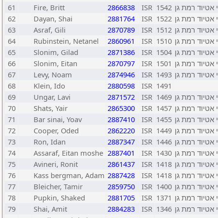
61
Fire, Britt
2866838
ISR
1542
 אטיוד רמת גן
62
Dayan, Shai
2881764
ISR
1522
 אטיוד רמת גן
63
Asraf, Gili
2870789
ISR
1512
 אטיוד רמת גן
64
Rubinstein, Netanel
2860961
ISR
1510
 אטיוד רמת גן
65
Slonim, Gilad
2871386
ISR
1504
 אטיוד רמת גן
66
Slonim, Eitan
2870797
ISR
1501
 אטיוד רמת גן
67
Levy, Noam
2874946
ISR
1493
 אטיוד רמת גן
68
Klein, Ido
2880598
ISR
1491
69
Ungar, Lavi
2871572
ISR
1469
 אטיוד רמת גן
70
Shats, Yair
2865300
ISR
1457
 אטיוד רמת גן
71
Bar sinai, Yoav
2887410
ISR
1455
 אטיוד רמת גן
72
Cooper, Oded
2862220
ISR
1449
 אטיוד רמת גן
73
Ron, Idan
2887347
ISR
1446
 אטיוד רמת גן
74
Assaraf, Eitan moshe
2887401
ISR
1430
 אטיוד רמת גן
75
Avineri, Ronit
2861437
ISR
1418
 אטיוד רמת גן
76
Kass bergman, Adam
2887428
ISR
1418
 אטיוד רמת גן
77
Bleicher, Tamir
2859750
ISR
1400
 אטיוד רמת גן
78
Pupkin, Shaked
2881705
ISR
1371
 אטיוד רמת גן
79
Shai, Amit
2884283
ISR
1346
 אטיוד רמת גן