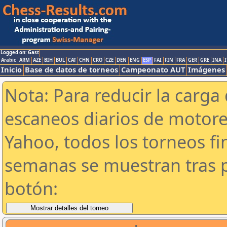
Logged on: Gast
Arabic
ARM
AZE
BIH
BUL
CAT
CHN
CRO
CZE
DEN
ENG
ESP
FAI
FIN
FRA
GER
GRE
INA
I
Inicio
Base de datos de torneos
Campeonato AUT
Imágenes
Nota: Para reducir la carga 
escaneos diarios de motor
Yahoo, todos los torneos f
semanas se muestran tras p
botón: