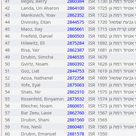
41
Regev, Berry
2860384
ISR
1730
 אטיוד רמת גן
42
Landa, Uri Aharon
2864100
ISR
1725
 אטיוד רמת גן
43
Mankovich, Yoav
2862352
ISR
1722
 אטיוד רמת גן
44
Divinsky, Eitan
2844575
ISR
1720
 גבעת שמואל
45
Maoz, Itay
2865661
ISR
1715
מט קרית אונו
46
Freifeld, Daniel
2860503
ISR
1692
 אטיוד רמת גן
47
Hilewitz, Eli
2875284
ISR
1692
 אטיוד רמת גן
48
Bisa, Yair
2862387
ISR
1681
 אטיוד רמת גן
49
Drubin, Simcha
2846535
ISR
1670
50
Gvirtz, Noam
2860392
ISR
1626
 אטיוד רמת גן
51
Goz, Liat
2844753
ISR
1619
 אטיוד רמת גן
52
Aziza, Nathanel
2872358
ISR
1609
 גבעת שמואל
53
Yofe, Eyal
2875063
ISR
1591
 אטיוד רמת גן
54
Shats, Nir
2862310
ISR
1575
 אטיוד רמת גן
55
Rosenfeld, Binyamin
2873532
ISR
1574
 אטיוד רמת גן
56
Bleicher, Noam
2860651
ISR
1573
 אטיוד רמת גן
57
Bar Zeev, Lavie
2862760
ISR
1567
 אטיוד רמת גן
58
Drubin, Shani
2881560
ISR
1565
59
Fire, Nesli
2860481
ISR
1565
 אטיוד רמת גן
60
Drubin, Emanuel
2881578
ISR
1550