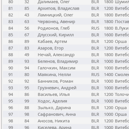
80
32
Далимаев, Олег
BLR
1800
Шумил
81
85
Архипов, Владислав
BLR
1200
Витеб
82
43
Ламницкий, Олег
BLR
1800
Витебс
83
63
Червонец, Авенир
BLR
1800
Поста
84
56
Родионов, Глеб
RUS
1800
В.Луки
85
67
Длусский, Кирилл
BLR
1600
Витеб
86
89
Кабаев, Артем
BLR
1200
Орша
87
83
Азаров, Егор
BLR
1200
Витеб
88
49
Нечай, Александр
BLR
1800
Витебс
89
93
Беленов, Владимир
BLR
1000
Витеб
90
94
Галочкин, Максим
BLR
1000
Витеб
91
80
Маякина, Нелли
RUS
1400
Смоле
92
92
Банников, Роман
BLR
1000
Витеб
93
95
Грузневич, Андрей
BLR
1000
Витеб
94
86
Васильев, Илья
BLR
1200
Толоч
95
99
Ходос, Аделия
BLR
1000
Витеб
96
88
Зылько, Дарина
BLR
1200
Орша
97
98
Сафранович, Анна
BLR
1000
Орша
98
84
Аносов, Никита
BLR
1200
Витеб
99
96
Киселева, Арина
BLR
1000
Витеб