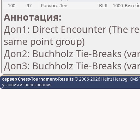
100
97
Равков, Лев
BLR
1000
Витеб
Аннотация:
Доп1: Direct Encounter (The res
same point group)
Доп2: Buchholz Tie-Breaks (var
Доп3: Buchholz Tie-Breaks (var
сервер Chess-Tournament-Results
© 2006-2026 Heinz Herzog
, CMS-
условия использования