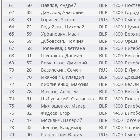
61
50
Павлов, Андрей
BLR
1800
Поста
62
33
Данилов, Анатолий
BLR
1800
Город
63
31
Горулев, Захар
RUS
1800
Смоле
64
72
Радайкин, Николай
BLR
1600
Шумил
65
59
Урбанович, Иван
BLR
1800
Верхн
66
68
Дубовская, Полина
BLR
1600
Орша
67
58
Тюленева, Светлана
BLR
1800
Витебс
68
91
Шестаков, Даниил
BLR
1200
Витеб
69
57
Ромашков, Дмитрий
BLR
1800
Витеб
70
28
Василекин, Семен
RUS
1800
В.Луки
71
70
Иканович, Клавдия
BLR
1600
Докш
72
71
Кирпиченко, Максим
BLR
1600
БелОИ
73
78
Иванов, Алексей
BLR
1400
Витеб
74
61
Цыбульский, Станислав
BLR
1800
Поста
75
46
Милющенко, Макар
BLR
1800
Витеб
76
82
Фадеев, Егор
BLR
1400
Витеб
77
47
Москвич, Валерий
BLR
1800
Толоч
78
45
Ледник, Владимир
BLR
1800
Ушачи
79
90
Рашевский, Вадим
RUS
1200
Смоле