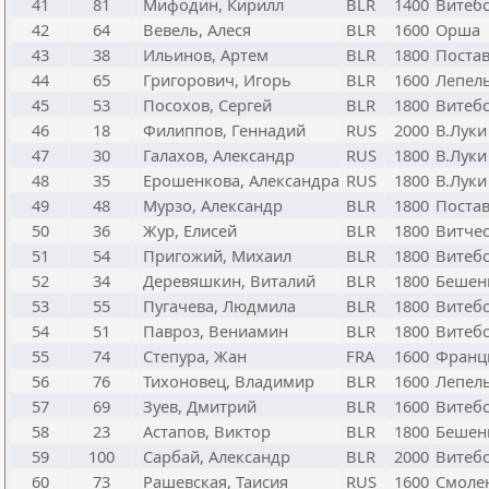
41
81
Мифодин, Кирилл
BLR
1400
Витеб
42
64
Вевель, Алеся
BLR
1600
Орша
43
38
Ильинов, Артем
BLR
1800
Поста
44
65
Григорович, Игорь
BLR
1600
Лепел
45
53
Посохов, Сергей
BLR
1800
Витебс
46
18
Филиппов, Геннадий
RUS
2000
В.Луки
47
30
Галахов, Александр
RUS
1800
В.Луки
48
35
Ерошенкова, Александра
RUS
1800
В.Луки
49
48
Мурзо, Александр
BLR
1800
Поста
50
36
Жур, Елисей
BLR
1800
Витчес
51
54
Пригожий, Михаил
BLR
1800
Витебс
52
34
Деревяшкин, Виталий
BLR
1800
Бешен
53
55
Пугачева, Людмила
BLR
1800
Витебс
54
51
Павроз, Вениамин
BLR
1800
Витебс
55
74
Степура, Жан
FRA
1600
Франц
56
76
Тихоновец, Владимир
BLR
1600
Лепел
57
69
Зуев, Дмитрий
BLR
1600
Витеб
58
23
Астапов, Виктор
BLR
1800
Бешен
59
100
Сарбай, Александр
BLR
2000
Витеб
60
73
Рашевская, Таисия
RUS
1600
Смоле