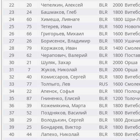
22
20
Чепелкин, Алексей
BLR
2000
Витебс
23
24
Башмаков, Глеб
BLR
1800
Витеб
24
60
Химеша, Лиянаге
BLR
1800
Шри-Л
25
75
Тетерев, Иван
BLR
1600
Новоп
26
66
Григорьев, Михаил
BLR
1600
Витеб
27
26
Борисенок, Владимир
BLR
1800
Ушачи
28
79
Коржаков, Иван
BLR
1400
Смоле
29
62
Черапович, Валерий
BLR
1800
Поста
30
21
Шуляк, Захар
BLR
2000
Орша
31
7
Жуков, Николай
BLR
2000
Орша
32
40
Комиссаров, Сергей
BLR
1800
Витебс
33
77
Толпыго, Лев
RUS
1600
Смоле
34
22
Апенок, Софья
BLR
1800
Полоц
35
87
Гниненко, Елисей
BLR
1200
Толоч
36
39
Кожемякина, Марта
BLR
1800
Витеб
37
52
Поздняков, Василий
BLR
1800
Витебс
38
29
Володькин, Сергей
BLR
1800
Докш
39
25
Бондарев, Виктор
BLR
1800
Витебс
40
44
Лапехо, Николай
BLR
1800
Витебс