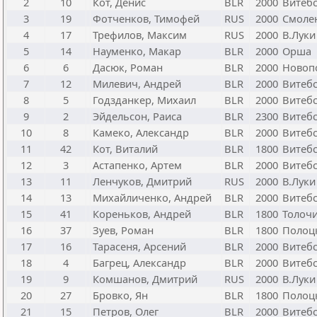
2
10
Кот, Денис
BLR
2000
Витеб
3
19
Фотченков, Тимофей
RUS
2000
Смоле
4
17
Трефилов, Максим
RUS
2000
В.Луки
5
14
Науменко, Макар
BLR
2000
Орша
6
6
Дасюк, Роман
BLR
2000
Новоп
7
12
Милевич, Андрей
BLR
2000
Витеб
8
5
Годзданкер, Михаил
BLR
2000
Витеб
9
2
Эйдельсон, Раиса
BLR
2300
Витеб
10
8
Камеко, Александр
BLR
2000
Витебс
11
42
Кот, Виталий
BLR
1800
Витеб
12
3
Астапенко, Артем
BLR
2000
Витеб
13
11
Ленчуков, Дмитрий
RUS
2000
В.Луки
14
13
Михайличенко, Андрей
BLR
2000
Витеб
15
41
Кореньков, Андрей
BLR
1800
Толоч
16
37
Зуев, Роман
BLR
1800
Полоц
17
16
Тарасеня, Арсений
BLR
2000
Витеб
18
4
Багрец, Александр
BLR
2000
Витебс
19
9
Комшанов, Дмитрий
RUS
2000
В.Луки
20
27
Бровко, Ян
BLR
1800
Полоц
21
15
Петров, Олег
BLR
2000
Витеб