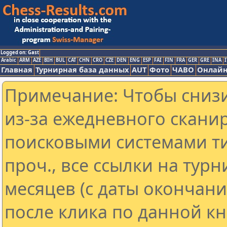
Logged on: Gast
Arabic
ARM
AZE
BIH
BUL
CAT
CHN
CRO
CZE
DEN
ENG
ESP
FAI
FIN
FRA
GER
GRE
INA
I
Главная
Турнирная база данных
AUT
Фото
ЧАВО
Онлайн
Примечание: Чтобы снизи
из-за ежедневного скани
поисковыми системами ти
проч., все ссылки на тур
месяцев (с даты окончан
после клика по данной кн