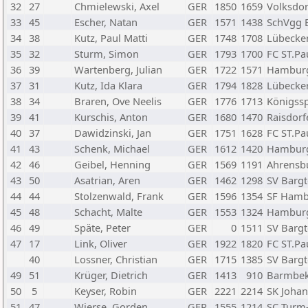
32
27
Chmielewski, Axel
GER
1850
1659
Volksdor
33
45
Escher, Natan
GER
1571
1438
SchVgg B
34
38
Kutz, Paul Matti
GER
1748
1708
Lübecker
35
32
Sturm, Simon
GER
1793
1700
FC ST.Pa
36
39
Wartenberg, Julian
GER
1722
1571
Hamburg
37
31
Kutz, Ida Klara
GER
1794
1828
Lübecker
38
34
Braren, Ove Neelis
GER
1776
1713
Königssp
39
41
Kurschis, Anton
GER
1680
1470
Raisdorf
40
37
Dawidzinski, Jan
GER
1751
1628
FC ST.Pa
41
43
Schenk, Michael
GER
1612
1420
Hamburg
42
46
Geibel, Henning
GER
1569
1191
Ahrensb
43
50
Asatrian, Aren
GER
1462
1298
SV Bargt
44
44
Stolzenwald, Frank
GER
1596
1354
SF Hambu
45
48
Schacht, Malte
GER
1553
1324
Hamburg
46
49
Späte, Peter
GER
0
1511
SV Bargt
47
17
Link, Oliver
GER
1922
1820
FC ST.Pa
40
Lossner, Christian
GER
1715
1385
SV Bargt
49
51
Krüger, Dietrich
GER
1413
910
Barmbek
50
5
Keyser, Robin
GER
2221
2214
SK Joha
51
47
Wierse, Gorden
GER
1555
1214
SC Turm-