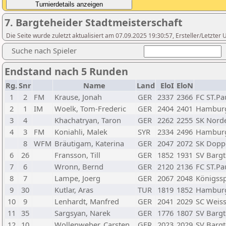
7. Bargteheider Stadtmeisterschaft
Die Seite wurde zuletzt aktualisiert am 07.09.2025 19:30:57, Ersteller/Letzte
Suche nach Spieler
Endstand nach 5 Runden
Rg.
Snr
Name
Land
EloI
EloN
1
2
FM
Krause, Jonah
GER
2337
2366
FC ST.Pa
2
1
IM
Woelk, Tom-Frederic
GER
2404
2401
Hamburg
3
4
Khachatryan, Taron
GER
2262
2255
SK Norde
4
3
FM
Koniahli, Malek
SYR
2334
2496
Hamburg
8
WFM
Bräutigam, Katerina
GER
2047
2072
SK Doppe
6
26
Fransson, Till
GER
1852
1931
SV Bargt
7
6
Wronn, Bernd
GER
2120
2136
FC ST.Pa
8
7
Lampe, Joerg
GER
2067
2048
Königssp
9
30
Kutlar, Aras
TUR
1819
1852
Hamburg
10
9
Lenhardt, Manfred
GER
2041
2029
SC Weiss
11
35
Sargsyan, Narek
GER
1776
1807
SV Bargt
12
10
Wollenweber, Carsten
GER
2023
2029
SV Bargt