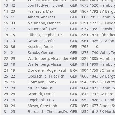
13
42
von Flottwell, Lionel
GER
1673
1520
Hamburg
14
23
Fransson, Max
GER
1867
1792
SV Bargt
15
11
Albers, Andreas
GER
2000
2012
Hamburg
16
33
Neumann, Hannes
GER
1791
1773
SC Dioge
17
12
Neuendorf, Max
GER
1977
1959
Flensbur
18
15
Lübeck, Stephan,Dr.
GER
1951
1874
Lübecker
19
13
Kosanke, Stefan
GER
1961
1925
SC Agon
20
36
Koschel, Dieter
GER
1768
0
21
21
Schulz, Gerhard
GER
1878
1740
Volley-T
22
29
Wartenberg, Alexander
GER
1826
1885
Hamburg
23
18
Wartenberg, Alissa
GER
1911
1909
Hamburg
24
19
Dorweiler, Roger Paul
BRA
1904
1759
SC Turm 
25
22
Oberschilp, Friedrich
GER
1868
1843
SV Bargt
26
16
Hofmann, Frank
GER
1943
1857
SK Lauff
27
20
Müller, Marius
GER
1884
1822
Hamburg
28
28
Schmidt, Daniel
GER
1843
1792
SV Bargt
29
14
Fegebank, Fritz
GER
1952
1828
SF Hambu
30
24
Meyer, Christoph
GER
1867
1677
Stader S
31
25
Bordasch, Christian,Dr.
GER
1859
1612
SK Norde