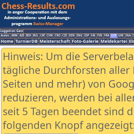
Logged on: Gast
Arabic
ARM
AZE
BIH
BUL
CAT
CHN
CRO
CZE
DEN
ENG
ESP
FAI
FIN
FRA
GER
GRE
INA
I
Home
TurnierDB
Meisterschaft
Foto-Galerie
Meldekartei
El
Hinweis: Um die Serverbel
tägliche Durchforsten aller 
Seiten und mehr) von Goog
reduzieren, werden bei alle
seit 5 Tagen beendet sind d
folgenden Knopf angezeigt