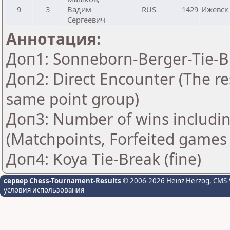
9
3
Вадим
RUS
1429
Ижевск
Сергеевич
Аннотация:
Доп1: Sonneborn-Berger-Tie-Br
Доп2: Direct Encounter (The res
same point group)
Доп3: Number of wins includin
(Matchpoints, Forfeited games
Доп4: Koya Tie-Break (fine)
сервер Chess-Tournament-Results
© 2006-2026 Heinz Herzog
, CMS-
условия использования