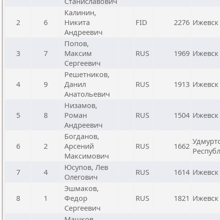
Станиславович
Калинин,
2
6
Никита
FID
2276
Ижевск
Андреевич
Попов,
3
7
Максим
RUS
1969
Ижевск
Сергеевич
Решетников,
4
9
Данил
RUS
1913
Ижевск
Анатольевич
Низамов,
5
8
Роман
RUS
1504
Ижевск
Андреевич
Богданов,
Удмурт
6
2
Арсений
RUS
1662
Респуб
Максимович
Юсупов, Лев
7
4
RUS
1614
Ижевск
Олегович
Эшмаков,
8
1
Федор
RUS
1821
Ижевск
Сергеевич
Машков,