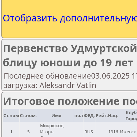
Отобразить дополнительну
Первенство Удмуртской
блицу юноши до 19 лет
Последнее обновление03.06.2025 1
загрузка: Aleksandr Vatlin
Итоговое положение пос
Клуб
Ст.ном
Ст.ном.
Имя
пол
ФЕД.
Рейт.Нац.
Горо
Микрюков,
1
5
Игорь
RUS
1916
Ижевск