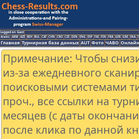
Logged on: Gast
Arabic
ARM
AZE
BIH
BUL
CAT
CHN
CRO
CZE
DEN
ENG
ESP
FAI
FIN
FRA
GER
GRE
INA
I
Главная
Турнирная база данных
AUT
Фото
ЧАВО
Онлайн
Примечание: Чтобы снизи
из-за ежедневного скани
поисковыми системами ти
проч., все ссылки на тур
месяцев (с даты окончан
после клика по данной кн