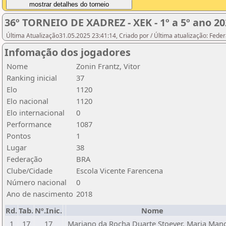
36º TORNEIO DE XADREZ - XEK - 1º a 5º ano 20
Última Atualização31.05.2025 23:41:14, Criado por / Última atualização: Fed
Infomação dos jogadores
Nome
Zonin Frantz, Vitor
Ranking inicial
37
Elo
1120
Elo nacional
1120
Elo internacional
0
Performance
1087
Pontos
1
Lugar
38
Federação
BRA
Clube/Cidade
Escola Vicente Farencena
Número nacional
0
Ano de nascimento
2018
Rd.
Tab.
Nº.Inic.
Nome
1
17
17
Mariano da Rocha Duarte Stoever, Maria Man