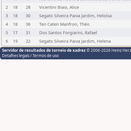
2
18
28
Vicentini Biasi, Alice
3
18
30
Segato Silveira Paiva Jardim, Heloísa
4
18
36
Ten Caten Manfron, Théo
5
17
31
Dos Santos Forgiarini, Rafael
6
19
22
Segato Silveira Paiva Jardim, Helena
Servidor de resultados de torneio de xadrez
© 2006-2026 Heinz Her
Detalhes legais / Termos de uso