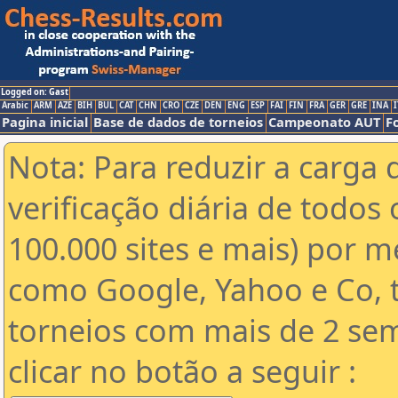
Logged on: Gast
Arabic
ARM
AZE
BIH
BUL
CAT
CHN
CRO
CZE
DEN
ENG
ESP
FAI
FIN
FRA
GER
GRE
INA
I
Pagina inicial
Base de dados de torneios
Campeonato AUT
F
Nota: Para reduzir a carga 
verificação diária de todos 
100.000 sites e mais) por 
como Google, Yahoo e Co, t
torneios com mais de 2 se
clicar no botão a seguir :