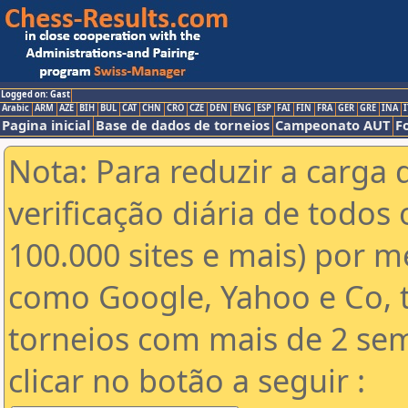
Logged on: Gast
Arabic
ARM
AZE
BIH
BUL
CAT
CHN
CRO
CZE
DEN
ENG
ESP
FAI
FIN
FRA
GER
GRE
INA
I
Pagina inicial
Base de dados de torneios
Campeonato AUT
F
Nota: Para reduzir a carga 
verificação diária de todos 
100.000 sites e mais) por 
como Google, Yahoo e Co, t
torneios com mais de 2 se
clicar no botão a seguir :