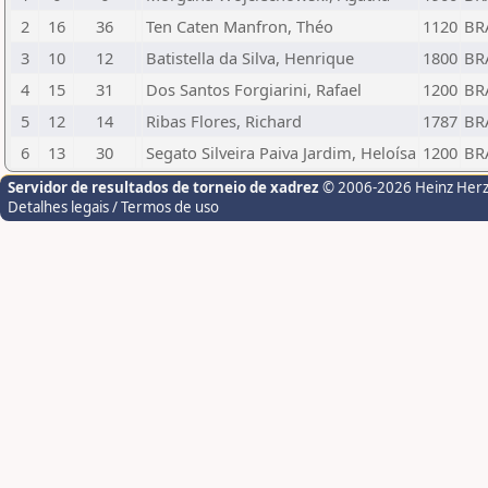
2
16
36
Ten Caten Manfron, Théo
1120
BR
3
10
12
Batistella da Silva, Henrique
1800
BR
4
15
31
Dos Santos Forgiarini, Rafael
1200
BR
5
12
14
Ribas Flores, Richard
1787
BR
6
13
30
Segato Silveira Paiva Jardim, Heloísa
1200
BR
Servidor de resultados de torneio de xadrez
© 2006-2026 Heinz Her
Detalhes legais / Termos de uso