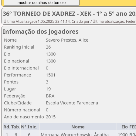
36º TORNEIO DE XADREZ - XEK - 1º a 5º ano 20
Última Atualização31.05.2025 23:41:14, Criado por / Última atualização: Fed
Infomação dos jogadores
Nome
Severo Prestes, Alice
Ranking inicial
26
Elo
1300
Elo nacional
1300
Elo internacional
0
Performance
1501
Pontos
3
Lugar
19
Federação
BRA
Clube/Cidade
Escola Vicente Farencena
Número nacional
0
Ano de nascimento
2015
Rd.
Tab.
Nº.Inic.
Nome
Elo
FE
1
6
6
Morgana Wojciechowski, Ágatha
1900
BR