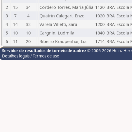
2
15
34
Cordero Torres, Maria Júlia
1120
BRA
Escola 
3
7
4
Quatrin Calegari, Enzo
1920
BRA
Escola 
4
14
32
Varela Villetti, Sara
1200
BRA
Escola 
5
10
10
Cargnin, Ludmila
1840
BRA
Escola 
6
11
20
Ribeiro Kraupenhar, Lia
1714
BRA
Escola 
Servidor de resultados de torneio de xadrez
© 2006-2026 Heinz Her
Detalhes legais / Termos de uso