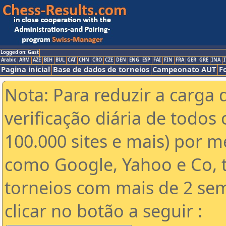
Logged on: Gast
Arabic
ARM
AZE
BIH
BUL
CAT
CHN
CRO
CZE
DEN
ENG
ESP
FAI
FIN
FRA
GER
GRE
INA
I
Pagina inicial
Base de dados de torneios
Campeonato AUT
F
Nota: Para reduzir a carga 
verificação diária de todos 
100.000 sites e mais) por 
como Google, Yahoo e Co, t
torneios com mais de 2 se
clicar no botão a seguir :