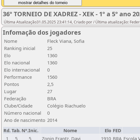
36º TORNEIO DE XADREZ - XEK - 1º a 5º ano 20
Última Atualização31.05.2025 23:41:14, Criado por / Última atualização: Fed
Infomação dos jogadores
Nome
Fleck Viana, Sofia
Ranking inicial
25
Elo
1360
Elo nacional
1360
Elo internacional
0
Performance
1560
Pontos
2,5
Lugar
27
Federação
BRA
Clube/Cidade
Colégio Riachuelo
Número nacional
0
Ano de nascimento
2014
Rd.
Tab.
Nº.Inic.
Nome
Elo
FED
1
5
5
Zonin Frantz, Davi
1910
BRA
Escola 