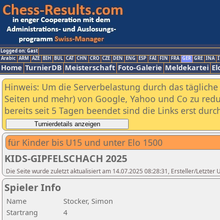
Logged on: Gast
Arabic
ARM
AZE
BIH
BUL
CAT
CHN
CRO
CZE
DEN
ENG
ESP
FAI
FIN
FRA
GER
GRE
INA
I
Home
TurnierDB
Meisterschaft
Foto-Galerie
Meldekartei
El
Hinweis: Um die Serverbelastung durch das tägliche D
Seiten und mehr) von Google, Yahoo und Co zu reduz
bereits seit 5 Tagen beendet sind die Links erst dur
für Kinder bis U15 und unter Elo 1500
KIDS-GIPFELSCHACH 2025
Die Seite wurde zuletzt aktualisiert am 14.07.2025 08:28:31, Ersteller/Letzter 
Spieler Info
Name
Stocker, Simon
Startrang
4