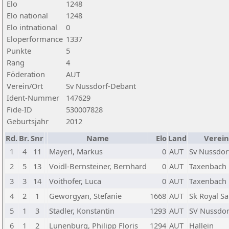
Elo
1248
Elo national
1248
Elo intnational
0
Eloperformance
1337
Punkte
5
Rang
4
Föderation
AUT
Verein/Ort
Sv Nussdorf-Debant
Ident-Nummer
147629
Fide-ID
530007828
Geburtsjahr
2012
Rd.
Br.
Snr
Name
Elo
Land
Verein
1
4
11
Mayerl, Markus
0
AUT
Sv Nussdor
2
5
13
Voidl-Bernsteiner, Bernhard
0
AUT
Taxenbach
3
3
14
Voithofer, Luca
0
AUT
Taxenbach
4
2
1
Geworgyan, Stefanie
1668
AUT
Sk Royal S
5
1
3
Stadler, Konstantin
1293
AUT
SV Nussdor
6
1
2
Lunenburg, Philipp Floris
1294
AUT
Hallein