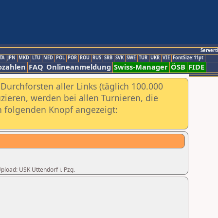
Servert
TA
JPN
MKD
LTU
NED
POL
POR
ROU
RUS
SRB
SVK
SWE
TUR
UKR
VIE
FontSize:11pt
ozahlen
FAQ
Onlineanmeldung
Swiss-Manager
ÖSB
FIDE
urchforsten aller Links (täglich 100.000
ieren, werden bei allen Turnieren, die
ch folgenden Knopf angezeigt:
Upload: USK Uttendorf i. Pzg.