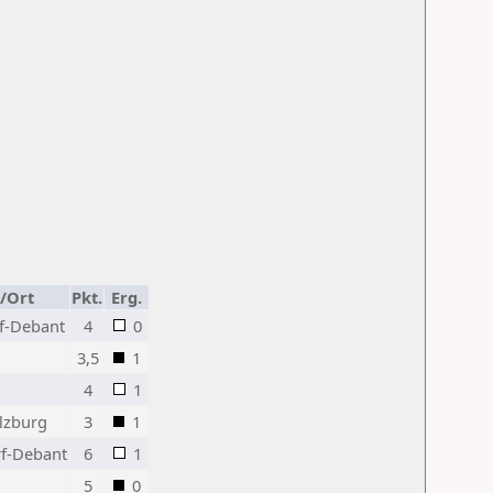
/Ort
Pkt.
Erg.
f-Debant
4
0
3,5
1
4
1
alzburg
3
1
f-Debant
6
1
5
0