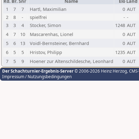
Rd.
Br.
Snr
Name
Elo
Land
1
7
7
Hartl, Maximilian
0
AUT
2
8
-
spielfrei
-
-
3
3
4
Stocker, Simon
1248
AUT
4
7
10
Mascarenhas, Lionel
0
AUT
5
6
13
Voidl-Bernsteiner, Bernhard
0
AUT
6
5
5
Hristov, Philipp
1235
AUT
7
5
9
Hoener zur Altenschildesche, Leonhard
0
AUT
Der Schachturnier-Ergebnis-Server
© 2006-2026 Heinz Herzog
, CMS
Impressum / Nutzungsbedingungen