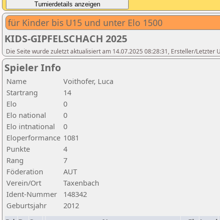
für Kinder bis U15 und unter Elo 1500
KIDS-GIPFELSCHACH 2025
Die Seite wurde zuletzt aktualisiert am 14.07.2025 08:28:31, Ersteller/Letzter 
Spieler Info
Name
Voithofer, Luca
Startrang
14
Elo
0
Elo national
0
Elo intnational
0
Eloperformance
1081
Punkte
4
Rang
7
Föderation
AUT
Verein/Ort
Taxenbach
Ident-Nummer
148342
Geburtsjahr
2012