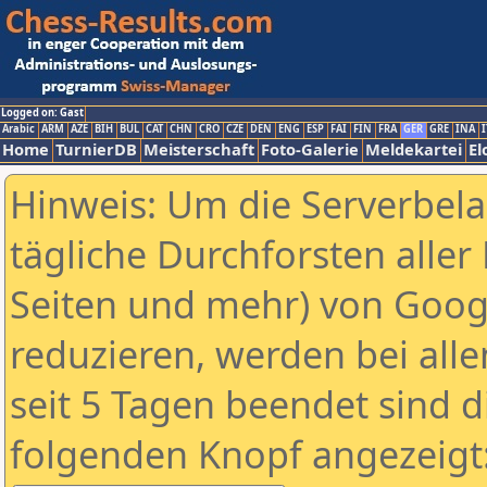
Logged on: Gast
Arabic
ARM
AZE
BIH
BUL
CAT
CHN
CRO
CZE
DEN
ENG
ESP
FAI
FIN
FRA
GER
GRE
INA
I
Home
TurnierDB
Meisterschaft
Foto-Galerie
Meldekartei
El
Hinweis: Um die Serverbel
tägliche Durchforsten aller 
Seiten und mehr) von Goog
reduzieren, werden bei alle
seit 5 Tagen beendet sind d
folgenden Knopf angezeigt