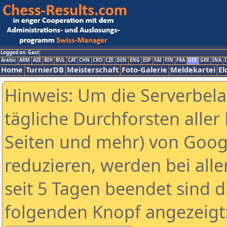
Logged on: Gast
Arabic
ARM
AZE
BIH
BUL
CAT
CHN
CRO
CZE
DEN
ENG
ESP
FAI
FIN
FRA
GER
GRE
INA
I
Home
TurnierDB
Meisterschaft
Foto-Galerie
Meldekartei
El
Hinweis: Um die Serverbel
tägliche Durchforsten aller 
Seiten und mehr) von Goog
reduzieren, werden bei alle
seit 5 Tagen beendet sind d
folgenden Knopf angezeigt