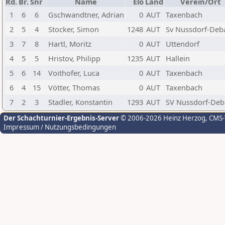
Rd.
Br.
Snr
Name
Elo
Land
Verein/Ort
1
6
6
Gschwandtner, Adrian
0
AUT
Taxenbach
2
5
4
Stocker, Simon
1248
AUT
Sv Nussdorf-Deb
3
7
8
Hartl, Moritz
0
AUT
Uttendorf
4
5
5
Hristov, Philipp
1235
AUT
Hallein
5
6
14
Voithofer, Luca
0
AUT
Taxenbach
6
4
15
Vötter, Thomas
0
AUT
Taxenbach
7
2
3
Stadler, Konstantin
1293
AUT
SV Nussdorf-Deb
Der Schachturnier-Ergebnis-Server
© 2006-2026 Heinz Herzog
, CMS
Impressum / Nutzungsbedingungen