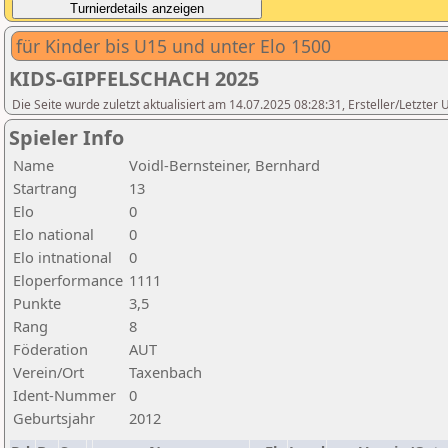
für Kinder bis U15 und unter Elo 1500
KIDS-GIPFELSCHACH 2025
Die Seite wurde zuletzt aktualisiert am 14.07.2025 08:28:31, Ersteller/Letzter 
Spieler Info
Name
Voidl-Bernsteiner, Bernhard
Startrang
13
Elo
0
Elo national
0
Elo intnational
0
Eloperformance
1111
Punkte
3,5
Rang
8
Föderation
AUT
Verein/Ort
Taxenbach
Ident-Nummer
0
Geburtsjahr
2012