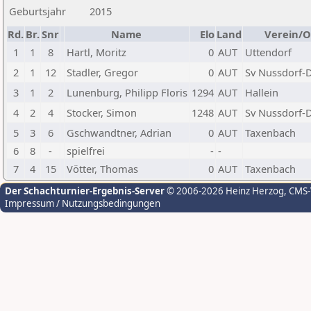
Geburtsjahr
2015
Rd.
Br.
Snr
Name
Elo
Land
Verein/O
1
1
8
Hartl, Moritz
0
AUT
Uttendorf
2
1
12
Stadler, Gregor
0
AUT
Sv Nussdorf-
3
1
2
Lunenburg, Philipp Floris
1294
AUT
Hallein
4
2
4
Stocker, Simon
1248
AUT
Sv Nussdorf-
5
3
6
Gschwandtner, Adrian
0
AUT
Taxenbach
6
8
-
spielfrei
-
-
7
4
15
Vötter, Thomas
0
AUT
Taxenbach
Der Schachturnier-Ergebnis-Server
© 2006-2026 Heinz Herzog
, CMS
Impressum / Nutzungsbedingungen