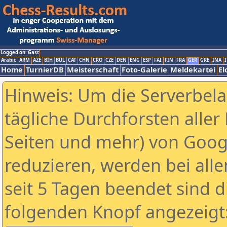
Logged on: Gast
Arabic
ARM
AZE
BIH
BUL
CAT
CHN
CRO
CZE
DEN
ENG
ESP
FAI
FIN
FRA
GER
GRE
INA
I
Home
TurnierDB
Meisterschaft
Foto-Galerie
Meldekartei
El
Hinweis: Um die Serverbel
tägliche Durchforsten aller 
Seiten und mehr) von Goog
reduzieren, werden bei alle
seit 5 Tagen beendet sind d
folgenden Knopf angezeigt