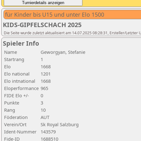
für Kinder bis U15 und unter Elo 1500
KIDS-GIPFELSCHACH 2025
Die Seite wurde zuletzt aktualisiert am 14.07.2025 08:28:31, Ersteller/Letzter 
Spieler Info
Name
Geworgyan, Stefanie
Startrang
1
Elo
1668
Elo national
1201
Elo intnational
1668
Eloperformance
965
FIDE Elo +/-
0
Punkte
3
Rang
10
Föderation
AUT
Verein/Ort
Sk Royal Salzburg
Ident-Nummer
143579
Fide-ID
1688510