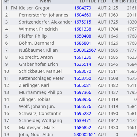
N°
Nom
ID FIDE
FED
Elo
Elo FIDE
1
FM
Kleiser, Gregor
1604279
AUT
2125
2161
2
Pernerstorfer, Johannes
1604660
AUT
1969
2011
3
Spritzendorfer, Alexander
1675915
AUT
1725
1830
4
Wimmer, Friedrich
1681338
AUT
1704
1767
5
Pfeffer, Philip
1650408
AUT
1646
1768
6
Böhm, Bernhard
1686801
AUT
1626
1768
7
Nußbaumer, Kilian
530002567
AUT
1585
1777
8
Ruprecht, Anton
1691236
AUT
1585
1633
9
Grabenhofer, Erich
1635514
AUT
1545
1684
10
Schickbauer, Manuel
1693670
AUT
1511
1585
11
Katzenschlager, Peter
1653750
AUT
1508
1675
12
Zierlinger, Karl
1665081
AUT
1482
1611
13
Murhammer, Philipp
1697366
AUT
1437
1795
14
Allinger, Tobias
1693956
AUT
1419
0
15
Wolf, Johann Jun.
1666576
AUT
1419
1584
16
Schwarz, Constantin
1695282
AUT
1390
1581
17
Schneider, Wolfgang
1639471
AUT
1342
1472
18
Mahtesyan, Mark
1686852
AUT
1330
1661
19
Joha, Nour Aldin
530002621
AUT
0
0