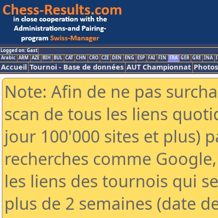
Logged on: Gast
Arabic
ARM
AZE
BIH
BUL
CAT
CHN
CRO
CZE
DEN
ENG
ESP
FAI
FIN
FRA
GER
GRE
INA
I
Accueil
Tournoi - Base de données
AUT Championnat
Photos
Note: Afin de ne pas surcha
scan de tous les liens quo
jour 100'000 sites et plus) 
recherches comme Google, 
les liens des tournois qui se
plus de 2 semaines (date de