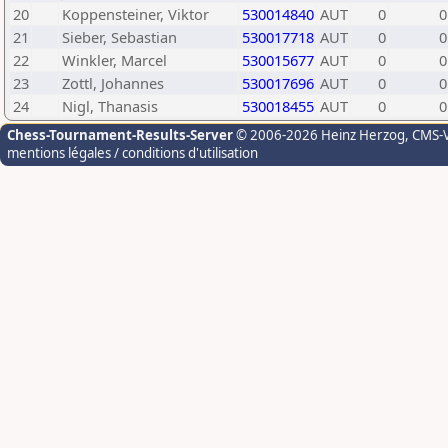
20
Koppensteiner, Viktor
530014840
AUT
0
0
21
Sieber, Sebastian
530017718
AUT
0
0
22
Winkler, Marcel
530015677
AUT
0
0
23
Zottl, Johannes
530017696
AUT
0
0
24
Nigl, Thanasis
530018455
AUT
0
0
Chess-Tournament-Results-Server
© 2006-2026 Heinz Herzog
, CMS-
mentions légales / conditions d'utilisation