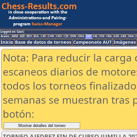
Logged on: Gast
Arabic
ARM
AZE
BIH
BUL
CAT
CHN
CRO
CZE
DEN
ENG
ESP
FAI
FIN
FRA
GER
GRE
INA
I
Inicio
Base de datos de torneos
Campeonato AUT
Imágenes
Nota: Para reducir la carga 
escaneos diarios de motor
todos los torneos finalizad
semanas se muestran tras p
botón:
TORNEO AJEDREZ FIN DE CURSO JUMILLA 202