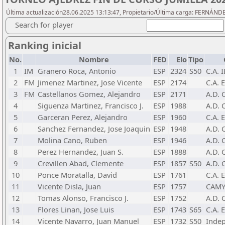
Última actualización28.06.2025 13:13:47, Propietario/Última carga: FERNÁN
Search for player
Ranking inicial
No.
Nombre
FED
Elo
Tipo
1
IM
Granero Roca, Antonio
ESP
2324
S50
C.A. I
2
FM
Jimenez Martinez, Jose Vicente
ESP
2174
C.A.
3
FM
Castellanos Gomez, Alejandro
ESP
2171
A.D.
4
Siguenza Martinez, Francisco J.
ESP
1988
A.D.
5
Garceran Perez, Alejandro
ESP
1960
C.A. 
6
Sanchez Fernandez, Jose Joaquin
ESP
1948
A.D.
7
Molina Cano, Ruben
ESP
1946
A.D.
8
Perez Hernandez, Juan S.
ESP
1888
A.D.
9
Crevillen Abad, Clemente
ESP
1857
S50
A.D.
10
Ponce Moratalla, David
ESP
1761
C.A.
11
Vicente Disla, Juan
ESP
1757
CAMY
12
Tomas Alonso, Francisco J.
ESP
1752
A.D.
13
Flores Linan, Jose Luis
ESP
1743
S65
C.A.
14
Vicente Navarro, Juan Manuel
ESP
1732
S50
Inde