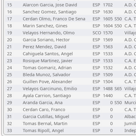
15
Alarcon Garcia, Jose David
ESP
1702
A.D.
16
Sanchez Gomez, Santiago
ESP
1630
A.D.
17
Cerdan Olmo, Franco De Sena
ESP
1605
S50
C.A.
18
Marin Sanchez, Gines
ESP
1604
S50
C.A.
19
Velayos Hernando, Olmo
SCO
1570
Villa
20
Garcia Soriano, Hector
ESP
1569
A.D.
21
Perez Mendez, David
ESP
1563
A.D.
22
Cahiguela Santos, Angel
ESP
1533
A.D.
23
Rosique Martinez, Javier
ESP
1533
C.A. 
24
Tomas Gomariz, Adrian
ESP
1532
A.D.
25
Bleda Munoz, Salvador
ESP
1509
A.D.
26
Guillen Pove, Alexander
ESP
1504
C.A.
27
Velayos Garcinuno, Emilio
ESP
1488
S65
Villa
28
Ayala Carrion, Santiago
ESP
1440
C.A.
29
Aranda Garcia, Ana
ESP
0
S50
Murc
30
Cerdan Caro, Franco
ESP
0
C.A.
31
Garcia Cutillas, Miguel
ESP
0
Albac
32
Tomas Bernal, Martin
ESP
0
Jumil
33
Tomas Ripoll, Angel
ESP
0
Inde