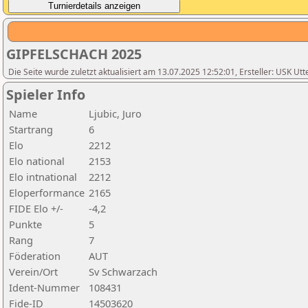
GIPFELSCHACH 2025
Die Seite wurde zuletzt aktualisiert am 13.07.2025 12:52:01, Ersteller: USK Utt
Spieler Info
Name
Ljubic, Juro
Startrang
6
Elo
2212
Elo national
2153
Elo intnational
2212
Eloperformance
2165
FIDE Elo +/-
-4,2
Punkte
5
Rang
7
Föderation
AUT
Verein/Ort
Sv Schwarzach
Ident-Nummer
108431
Fide-ID
14503620