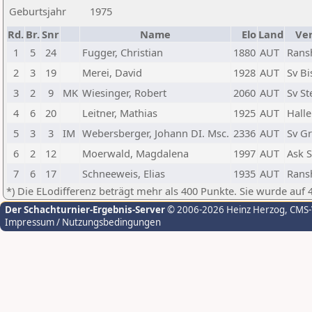
Geburtsjahr
1975
Rd.
Br.
Snr
Name
Elo
Land
Ve
1
5
24
Fugger, Christian
1880
AUT
Rans
2
3
19
Merei, David
1928
AUT
Sv B
3
2
9
MK
Wiesinger, Robert
2060
AUT
Sv St
4
6
20
Leitner, Mathias
1925
AUT
Halle
5
3
3
IM
Webersberger, Johann DI. Msc.
2336
AUT
Sv Gr
6
2
12
Moerwald, Magdalena
1997
AUT
Ask 
7
6
17
Schneeweis, Elias
1935
AUT
Rans
*) Die ELodifferenz beträgt mehr als 400 Punkte. Sie wurde auf 
Der Schachturnier-Ergebnis-Server
© 2006-2026 Heinz Herzog
, CMS
Impressum / Nutzungsbedingungen