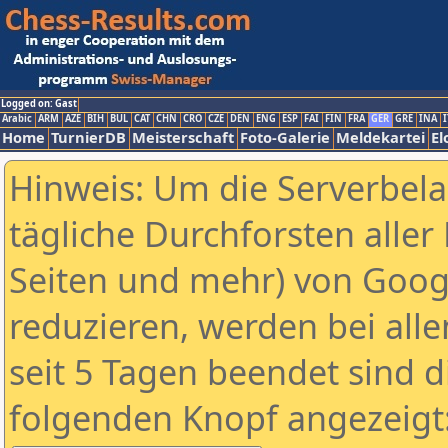
Logged on: Gast
Arabic
ARM
AZE
BIH
BUL
CAT
CHN
CRO
CZE
DEN
ENG
ESP
FAI
FIN
FRA
GER
GRE
INA
I
Home
TurnierDB
Meisterschaft
Foto-Galerie
Meldekartei
El
Hinweis: Um die Serverbel
tägliche Durchforsten aller 
Seiten und mehr) von Goog
reduzieren, werden bei alle
seit 5 Tagen beendet sind d
folgenden Knopf angezeigt