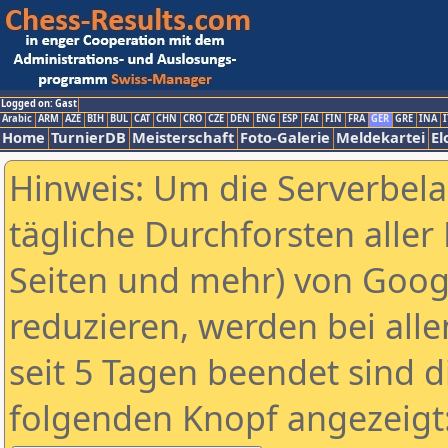
Logged on: Gast
Arabic
ARM
AZE
BIH
BUL
CAT
CHN
CRO
CZE
DEN
ENG
ESP
FAI
FIN
FRA
GER
GRE
INA
I
Home
TurnierDB
Meisterschaft
Foto-Galerie
Meldekartei
El
Hinweis: Um die Serverbel
tägliche Durchforsten aller 
Seiten und mehr) von Goog
reduzieren, werden bei alle
seit 5 Tagen beendet sind d
folgenden Knopf angezeigt