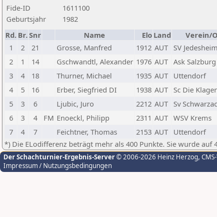
Fide-ID
1611100
Geburtsjahr
1982
Rd.
Br.
Snr
Name
Elo
Land
Verein/O
1
2
21
Grosse, Manfred
1912
AUT
SV Jedeshei
2
1
14
Gschwandtl, Alexander
1976
AUT
Ask Salzburg
3
4
18
Thurner, Michael
1935
AUT
Uttendorf
4
5
16
Erber, Siegfried DI
1938
AUT
Sc Die Klage
5
3
6
Ljubic, Juro
2212
AUT
Sv Schwarza
6
3
4
FM
Enoeckl, Philipp
2311
AUT
WSV Krems
7
4
7
Feichtner, Thomas
2153
AUT
Uttendorf
*) Die ELodifferenz beträgt mehr als 400 Punkte. Sie wurde auf 
Der Schachturnier-Ergebnis-Server
© 2006-2026 Heinz Herzog
, CMS
Impressum / Nutzungsbedingungen