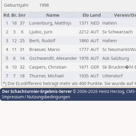
Geburtsjahr
1998
Rd.
Br.
Snr
Name
Elo
Land
Verein/O
1
18
37
Lunenburg, Matthijs
1371
NED
Hallein
2
3
6
Ljubic, Juro
2212
AUT
Sv Schwarzach
3
12
25
Berti, Rudolf
1860
AUT
Hallein
4
11
31
Braeuer, Mario
1777
AUT
Sc Neumarkt/Wa
5
6
14
Gschwandtl, Alexander
1976
AUT
Ask Salzburg
6
10
32
Caspers, Christian
1671
GER
Sk Bruckm�hl E
7
7
18
Thurner, Michael
1935
AUT
Uttendorf
*) Die ELodifferenz beträgt mehr als 400 Punkte. Sie wurde auf 
Der Schachturnier-Ergebnis-Server
© 2006-2026 Heinz Herzog
, CMS
Impressum / Nutzungsbedingungen