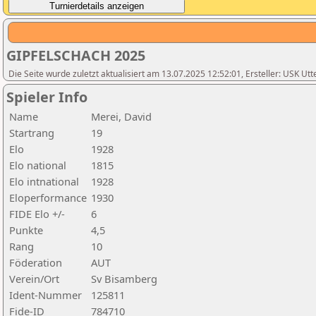
GIPFELSCHACH 2025
Die Seite wurde zuletzt aktualisiert am 13.07.2025 12:52:01, Ersteller: USK Utt
Spieler Info
Name
Merei, David
Startrang
19
Elo
1928
Elo national
1815
Elo intnational
1928
Eloperformance
1930
FIDE Elo +/-
6
Punkte
4,5
Rang
10
Föderation
AUT
Verein/Ort
Sv Bisamberg
Ident-Nummer
125811
Fide-ID
784710