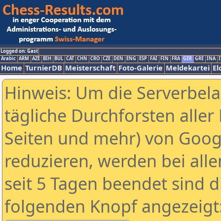
Logged on: Gast
Arabic
ARM
AZE
BIH
BUL
CAT
CHN
CRO
CZE
DEN
ENG
ESP
FAI
FIN
FRA
GER
GRE
INA
I
Home
TurnierDB
Meisterschaft
Foto-Galerie
Meldekartei
El
Hinweis: Um die Serverbel
tägliche Durchforsten aller 
Seiten und mehr) von Goog
reduzieren, werden bei alle
seit 5 Tagen beendet sind d
folgenden Knopf angezeigt