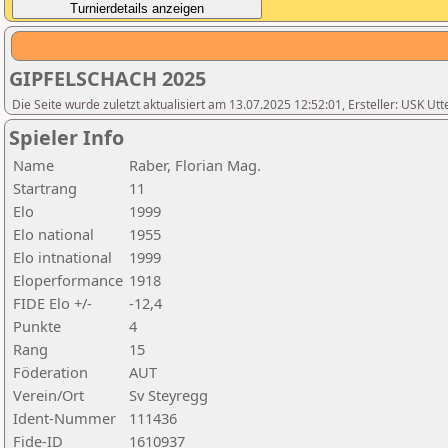
GIPFELSCHACH 2025
Die Seite wurde zuletzt aktualisiert am 13.07.2025 12:52:01, Ersteller: USK Utt
Spieler Info
Name
Raber, Florian Mag.
Startrang
11
Elo
1999
Elo national
1955
Elo intnational
1999
Eloperformance
1918
FIDE Elo +/-
-12,4
Punkte
4
Rang
15
Föderation
AUT
Verein/Ort
Sv Steyregg
Ident-Nummer
111436
Fide-ID
1610937