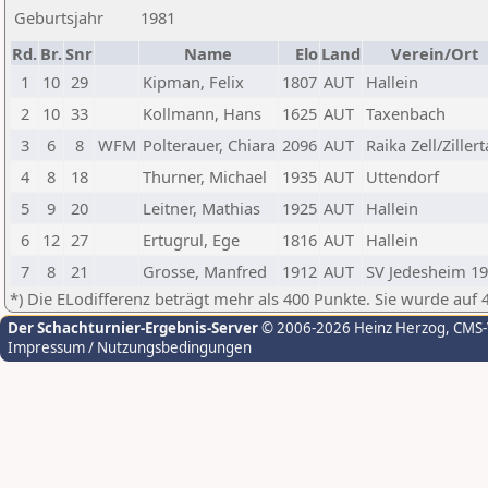
Geburtsjahr
1981
Rd.
Br.
Snr
Name
Elo
Land
Verein/Ort
1
10
29
Kipman, Felix
1807
AUT
Hallein
2
10
33
Kollmann, Hans
1625
AUT
Taxenbach
3
6
8
WFM
Polterauer, Chiara
2096
AUT
Raika Zell/Zillert
4
8
18
Thurner, Michael
1935
AUT
Uttendorf
5
9
20
Leitner, Mathias
1925
AUT
Hallein
6
12
27
Ertugrul, Ege
1816
AUT
Hallein
7
8
21
Grosse, Manfred
1912
AUT
SV Jedesheim 1
*) Die ELodifferenz beträgt mehr als 400 Punkte. Sie wurde auf 
Der Schachturnier-Ergebnis-Server
© 2006-2026 Heinz Herzog
, CMS
Impressum / Nutzungsbedingungen