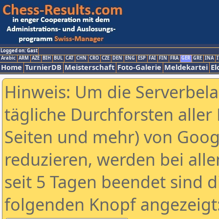
Logged on: Gast
Arabic
ARM
AZE
BIH
BUL
CAT
CHN
CRO
CZE
DEN
ENG
ESP
FAI
FIN
FRA
GER
GRE
INA
I
Home
TurnierDB
Meisterschaft
Foto-Galerie
Meldekartei
El
Hinweis: Um die Serverbel
tägliche Durchforsten aller 
Seiten und mehr) von Goog
reduzieren, werden bei alle
seit 5 Tagen beendet sind d
folgenden Knopf angezeigt