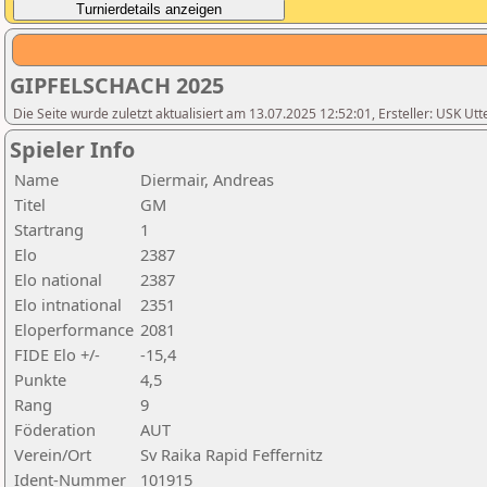
GIPFELSCHACH 2025
Die Seite wurde zuletzt aktualisiert am 13.07.2025 12:52:01, Ersteller: USK Utt
Spieler Info
Name
Diermair, Andreas
Titel
GM
Startrang
1
Elo
2387
Elo national
2387
Elo intnational
2351
Eloperformance
2081
FIDE Elo +/-
-15,4
Punkte
4,5
Rang
9
Föderation
AUT
Verein/Ort
Sv Raika Rapid Feffernitz
Ident-Nummer
101915