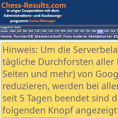
Logged on: Gast
Arabic
ARM
AZE
BIH
BUL
CAT
CHN
CRO
CZE
DEN
ENG
ESP
FAI
FIN
FRA
GER
GRE
INA
I
Home
TurnierDB
Meisterschaft
Foto-Galerie
Meldekartei
El
Hinweis: Um die Serverbel
tägliche Durchforsten aller 
Seiten und mehr) von Goog
reduzieren, werden bei alle
seit 5 Tagen beendet sind d
folgenden Knopf angezeigt