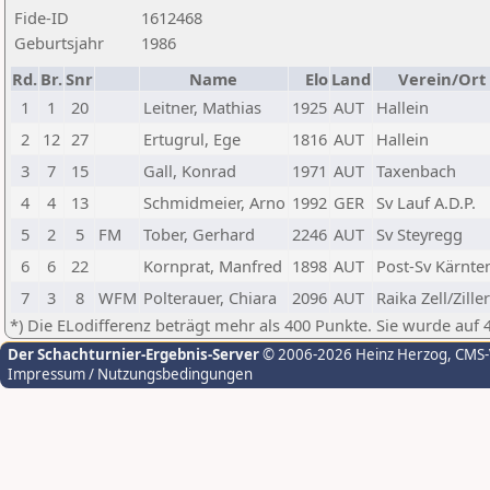
Fide-ID
1612468
Geburtsjahr
1986
Rd.
Br.
Snr
Name
Elo
Land
Verein/Ort
1
1
20
Leitner, Mathias
1925
AUT
Hallein
2
12
27
Ertugrul, Ege
1816
AUT
Hallein
3
7
15
Gall, Konrad
1971
AUT
Taxenbach
4
4
13
Schmidmeier, Arno
1992
GER
Sv Lauf A.D.P.
5
2
5
FM
Tober, Gerhard
2246
AUT
Sv Steyregg
6
6
22
Kornprat, Manfred
1898
AUT
Post-Sv Kärnte
7
3
8
WFM
Polterauer, Chiara
2096
AUT
Raika Zell/Ziller
*) Die ELodifferenz beträgt mehr als 400 Punkte. Sie wurde auf 
Der Schachturnier-Ergebnis-Server
© 2006-2026 Heinz Herzog
, CMS
Impressum / Nutzungsbedingungen