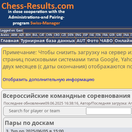
Logged on: Gast
Arabic
ARM
AZE
BIH
BUL
CAT
CHN
CRO
CZE
DEN
ENG
ESP
FAI
FIN
FRA
GER
GRE
INA
I
Главная
Турнирная база данных
AUT
Фото
ЧАВО
Онлайн
Примечание: Чтобы снизить загрузку на сервер и
страниц поисковыми системами типа Google, Yaho
двух месяцев (с даты окончания) отображаются по
Отобразить дополнительную информацию
Всероссийские командные соревнования
Последнее обновление09.06.2025 16:38:16, Автор/Последняя загрузка: A
Search for player or team
Пары по доскам
3. Тур on 2025/06/05 в 15:00