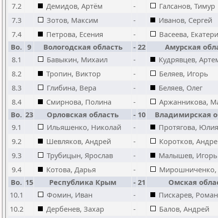
7.2
Демидов, Артём
-
Галсанов, Тимур
7.3
Зотов, Максим
-
Иванов, Сергей
7.4
Петрова, Есения
-
Васеева, Екатер
Bo.
9
Вологодская область
-
22
Амурская обл
8.1
Бавыкин, Михаил
-
Кудрявцев, Арте
8.2
Тропин, Виктор
-
Беляев, Игорь
8.3
Глибина, Вера
-
Беляев, Олег
8.4
Смирнова, Полина
-
Аржанникова, М
Bo.
23
Орловская область
-
10
Владимирская о
9.1
Ильяшенко, Николай
-
Протягова, Юли
9.2
Шевляков, Андрей
-
Коротков, Андре
9.3
Трубицын, Ярослав
-
Малышев, Игорь
9.4
Котова, Дарья
-
Мирошниченко,
Bo.
15
Республика Крым
-
21
Омская обла
10.1
Фомин, Иван
-
Пискарев, Роман
10.2
Дербенев, Захар
-
Балов, Андрей