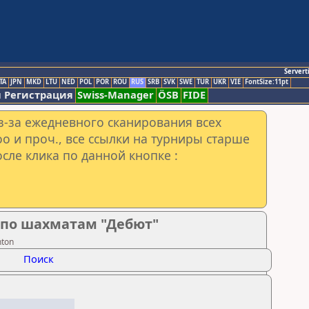
Servert
TA
JPN
MKD
LTU
NED
POL
POR
ROU
RUS
SRB
SVK
SWE
TUR
UKR
VIE
FontSize:11pt
 Регистрация
Swiss-Manager
ÖSB
FIDE
з-за ежедневного сканирования всех
o и проч., все ссылки на турниры старше
сле клика по данной кнопке :
 по шахматам "Дебют"
nton
Поиск