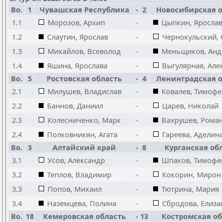
Bo.
1
Чувашская Республика
-
2
Новосибирская о
1.1
Морозов, Архип
-
Цыпкин, Яросла
1.2
Слаутин, Ярослав
-
Чернокульский, 
1.3
Михайлов, Всеволод
-
Меньщиков, Анд
1.4
Яшина, Ярослава
-
Выгулярная, Але
Bo.
5
Ростовская область
-
4
Ленинградская о
2.1
Милушев, Владислав
-
Ковалев, Тимофе
2.2
Баннов, Даниил
-
Царев, Николай
2.3
Колесниченко, Марк
-
Вахрушев, Рома
2.4
Полковникян, Агата
-
Гареева, Аделин
Bo.
3
Алтайский край
-
8
Курганская об
3.1
Усов, Александр
-
Шпаков, Тимофе
3.2
Теплов, Владимир
-
Кокорин, Мирон
3.3
Попов, Михаил
-
Тютрина, Мария
3.4
Наземцева, Полина
-
Сбродова, Елиза
Bo.
18
Кемеровская область
-
13
Костромская об