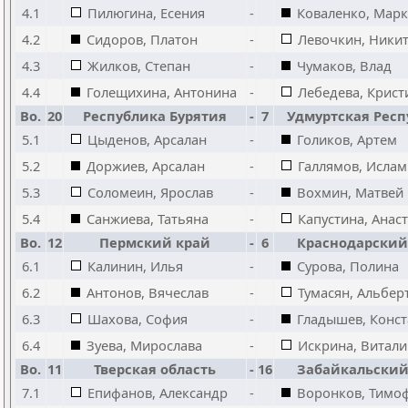
4.1
Пилюгина, Есения
-
Коваленко, Марк
4.2
Сидоров, Платон
-
Левочкин, Ники
4.3
Жилков, Степан
-
Чумаков, Влад
4.4
Голещихина, Антонина
-
Лебедева, Крист
Bo.
20
Республика Бурятия
-
7
Удмуртская Респ
5.1
Цыденов, Арсалан
-
Голиков, Артем
5.2
Доржиев, Арсалан
-
Галлямов, Ислам
5.3
Соломеин, Ярослав
-
Вохмин, Матвей
5.4
Санжиева, Татьяна
-
Капустина, Анас
Bo.
12
Пермский край
-
6
Краснодарский
6.1
Калинин, Илья
-
Сурова, Полина
6.2
Антонов, Вячеслав
-
Тумасян, Альбер
6.3
Шахова, София
-
Гладышев, Конс
6.4
Зуева, Мирослава
-
Искрина, Витали
Bo.
11
Тверская область
-
16
Забайкальский
7.1
Епифанов, Александр
-
Воронков, Тимо