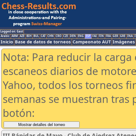
Logged on: Gast
Arabic
ARM
AZE
BIH
BUL
CAT
CHN
CRO
CZE
DEN
ENG
ESP
FAI
FIN
FRA
GER
GRE
INA
I
Inicio
Base de datos de torneos
Campeonato AUT
Imágenes
Nota: Para reducir la carga 
escaneos diarios de motor
Yahoo, todos los torneos f
semanas se muestran tras p
botón:
III Rápidas de Mayo - Club de Ajedrez Atene