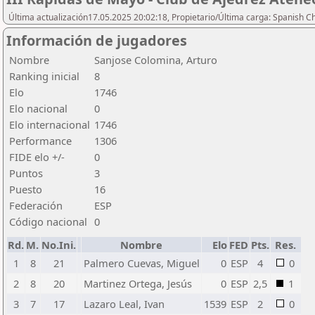
Última actualización17.05.2025 20:02:18, Propietario/Última carga: Spanish C
Información de jugadores
Nombre
Sanjose Colomina, Arturo
Ranking inicial
8
Elo
1746
Elo nacional
0
Elo internacional
1746
Performance
1306
FIDE elo +/-
0
Puntos
3
Puesto
16
Federación
ESP
Código nacional
0
Rd.
M.
No.Ini.
Nombre
Elo
FED
Pts.
Res.
1
8
21
Palmero Cuevas, Miguel
0
ESP
4
0
2
8
20
Martinez Ortega, Jesús
0
ESP
2,5
1
3
7
17
Lazaro Leal, Ivan
1539
ESP
2
0