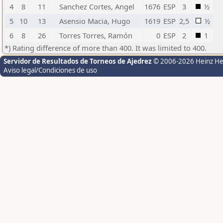
4
8
11
Sanchez Cortes, Angel
1676
ESP
3
½
5
10
13
Asensio Macia, Hugo
1619
ESP
2,5
½
6
8
26
Torres Torres, Ramón
0
ESP
2
1
*) Rating difference of more than 400. It was limited to 400.
Servidor de Resultados de Torneos de Ajedrez
© 2006-2026 Heinz H
Aviso legal/Condiciones de uso