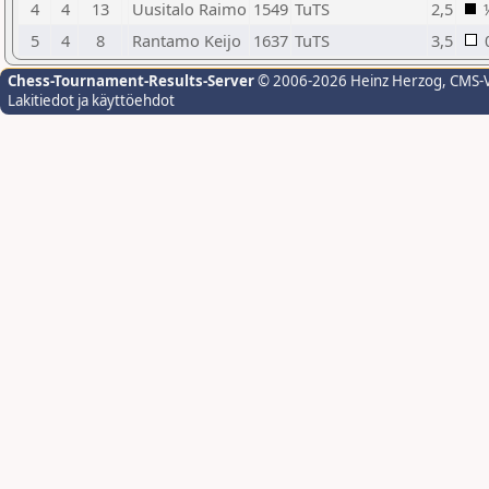
4
4
13
Uusitalo Raimo
1549
TuTS
2,5
5
4
8
Rantamo Keijo
1637
TuTS
3,5
Chess-Tournament-Results-Server
© 2006-2026 Heinz Herzog
, CMS-
Lakitiedot ja käyttöehdot