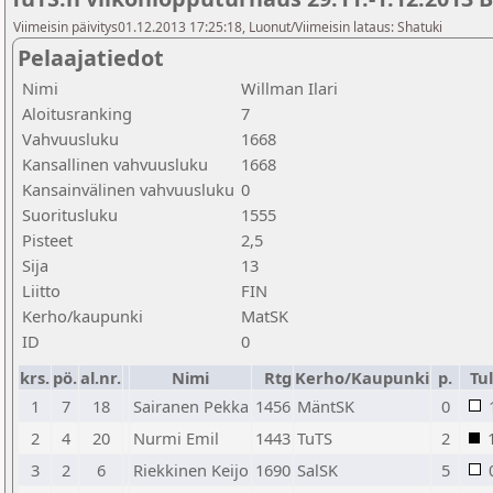
Viimeisin päivitys01.12.2013 17:25:18, Luonut/Viimeisin lataus: Shatuki
Pelaajatiedot
Nimi
Willman Ilari
Aloitusranking
7
Vahvuusluku
1668
Kansallinen vahvuusluku
1668
Kansainvälinen vahvuusluku
0
Suoritusluku
1555
Pisteet
2,5
Sija
13
Liitto
FIN
Kerho/kaupunki
MatSK
ID
0
krs.
pö.
al.nr.
Nimi
Rtg
Kerho/Kaupunki
p.
Tul
1
7
18
Sairanen Pekka
1456
MäntSK
0
2
4
20
Nurmi Emil
1443
TuTS
2
3
2
6
Riekkinen Keijo
1690
SalSK
5