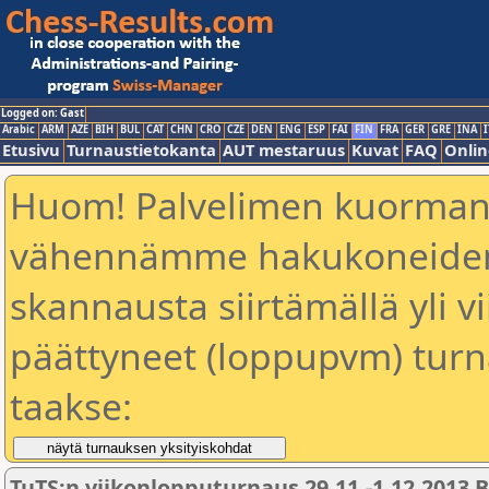
Logged on: Gast
Arabic
ARM
AZE
BIH
BUL
CAT
CHN
CRO
CZE
DEN
ENG
ESP
FAI
FIN
FRA
GER
GRE
INA
I
Etusivu
Turnaustietokanta
AUT mestaruus
Kuvat
FAQ
Onlin
Huom! Palvelimen kuorman
vähennämme hakukoneiden 
skannausta siirtämällä yli vi
päättyneet (loppupvm) turn
taakse:
TuTS:n viikonlopputurnaus 29.11.-1.12.2013 