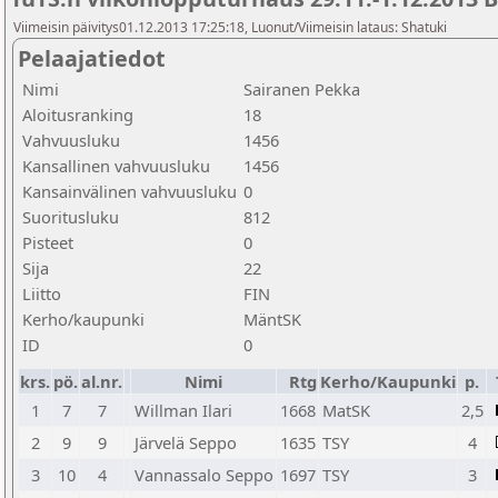
Viimeisin päivitys01.12.2013 17:25:18, Luonut/Viimeisin lataus: Shatuki
Pelaajatiedot
Nimi
Sairanen Pekka
Aloitusranking
18
Vahvuusluku
1456
Kansallinen vahvuusluku
1456
Kansainvälinen vahvuusluku
0
Suoritusluku
812
Pisteet
0
Sija
22
Liitto
FIN
Kerho/kaupunki
MäntSK
ID
0
krs.
pö.
al.nr.
Nimi
Rtg
Kerho/Kaupunki
p.
1
7
7
Willman Ilari
1668
MatSK
2,5
2
9
9
Järvelä Seppo
1635
TSY
4
3
10
4
Vannassalo Seppo
1697
TSY
3