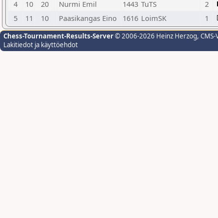
4
10
20
Nurmi Emil
1443
TuTS
2
5
11
10
Paasikangas Eino
1616
LoimSK
1
Chess-Tournament-Results-Server
© 2006-2026 Heinz Herzog
, CMS-
Lakitiedot ja käyttöehdot