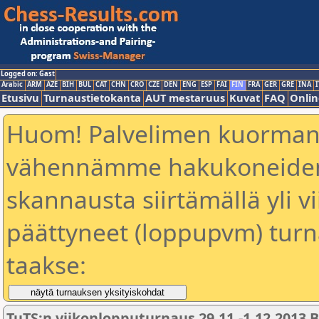
Logged on: Gast
Arabic
ARM
AZE
BIH
BUL
CAT
CHN
CRO
CZE
DEN
ENG
ESP
FAI
FIN
FRA
GER
GRE
INA
I
Etusivu
Turnaustietokanta
AUT mestaruus
Kuvat
FAQ
Onlin
Huom! Palvelimen kuorman
vähennämme hakukoneiden 
skannausta siirtämällä yli vi
päättyneet (loppupvm) turn
taakse:
TuTS:n viikonlopputurnaus 29.11.-1.12.2013 