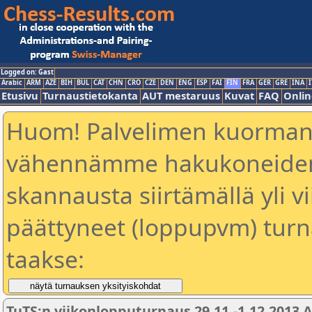
Logged on: Gast
Arabic
ARM
AZE
BIH
BUL
CAT
CHN
CRO
CZE
DEN
ENG
ESP
FAI
FIN
FRA
GER
GRE
INA
I
Etusivu
Turnaustietokanta
AUT mestaruus
Kuvat
FAQ
Onlin
Huom! Palvelimen kuorman
vähennämme hakukoneiden 
skannausta siirtämällä yli vi
päättyneet (loppupvm) turn
taakse:
TuTS:n viikonlopputurnaus 29.11.-1.12.2013 