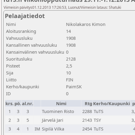
Viimeisin päivitys01.12.2013 17:26:53, Luonut/Viimeisin lataus: Shatuki
Pelaajatiedot
Nimi
Nikolakaros Kimon
Aloitusranking
14
Vahvuusluku
1908
Kansallinen vahvuusluku
1908
Kansainvälinen vahvuusluku
0
Suoritusluku
2128
Pisteet
2,5
Sija
10
Liitto
FIN
Kerho/kaupunki
PaimSK
ID
0
krs.
pö.
al.nr.
Nimi
Rtg
Kerho/Kaupunki
p
1
3
3
Tuominen Risto
2288
TuTS
3
2
3
5
Järvelä Jari
2143
TSY
3
3
4
1
IM
Sipilä Vilka
2454
TuTS