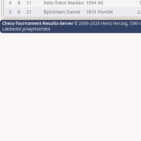
4
8
11
Keto-Tokoi Markko
1934
AS
5
6
21
Björkhem Daniel
1819
PorvSK
2
Chess-Tournament-Results-Server
© 2006-2026 Heinz Herzog
, CMS-
Lakitiedot ja käyttöehdot