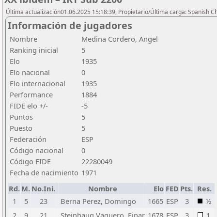
Última actualización01.06.2025 15:18:39, Propietario/Última carga: Spanish C
Información de jugadores
Nombre
Medina Cordero, Angel
Ranking inicial
5
Elo
1935
Elo nacional
0
Elo internacional
1935
Performance
1884
FIDE elo +/-
-5
Puntos
5
Puesto
5
Federación
ESP
Código nacional
0
Código FIDE
22280049
Fecha de nacimiento
1971
Rd.
M.
No.Ini.
Nombre
Elo
FED
Pts.
Res.
1
5
23
Berna Perez, Domingo
1665
ESP
3
½
2
9
21
Steinhaug Vaquero, Einar
1678
ESP
3
1