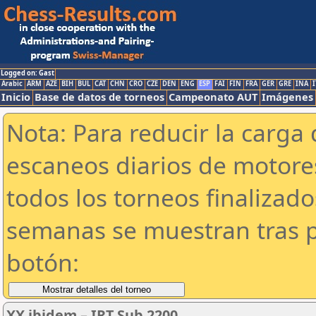
Logged on: Gast
Arabic
ARM
AZE
BIH
BUL
CAT
CHN
CRO
CZE
DEN
ENG
ESP
FAI
FIN
FRA
GER
GRE
INA
I
Inicio
Base de datos de torneos
Campeonato AUT
Imágenes
Nota: Para reducir la carga 
escaneos diarios de motor
todos los torneos finalizad
semanas se muestran tras p
botón:
XX ibidem – IRT Sub 2200