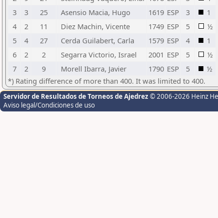
3
3
25
Asensio Macia, Hugo
1619
ESP
3
1
4
2
11
Diez Machin, Vicente
1749
ESP
5
½
5
4
27
Cerda Guilabert, Carla
1579
ESP
4
1
6
2
2
Segarra Victorio, Israel
2001
ESP
5
½
7
2
9
Morell Ibarra, Javier
1790
ESP
5
½
*) Rating difference of more than 400. It was limited to 400.
Servidor de Resultados de Torneos de Ajedrez
© 2006-2026 Heinz H
Aviso legal/Condiciones de uso