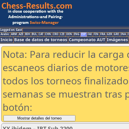
Logged on: Gast
Arabic
ARM
AZE
BIH
BUL
CAT
CHN
CRO
CZE
DEN
ENG
ESP
FAI
FIN
FRA
GER
GRE
INA
I
Inicio
Base de datos de torneos
Campeonato AUT
Imágenes
Nota: Para reducir la carga 
escaneos diarios de motor
todos los torneos finalizad
semanas se muestran tras p
botón:
XX ibidem – IRT Sub 2200