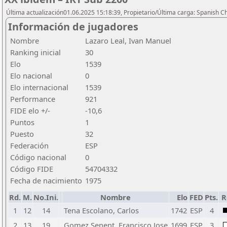
Última actualización01.06.2025 15:18:39, Propietario/Última carga: Spanish C
Información de jugadores
Nombre
Lazaro Leal, Ivan Manuel
Ranking inicial
30
Elo
1539
Elo nacional
0
Elo internacional
1539
Performance
921
FIDE elo +/-
-10,6
Puntos
1
Puesto
32
Federación
ESP
Código nacional
0
Código FIDE
54704332
Fecha de nacimiento
1975
Rd.
M.
No.Ini.
Nombre
Elo
FED
Pts.
R
1
12
14
Tena Escolano, Carlos
1742
ESP
4
2
13
19
Gomez Senent, Francisco Jose
1699
ESP
3