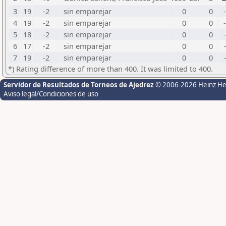
3
19
-2
sin emparejar
0
0
4
19
-2
sin emparejar
0
0
5
18
-2
sin emparejar
0
0
6
17
-2
sin emparejar
0
0
7
19
-2
sin emparejar
0
0
*) Rating difference of more than 400. It was limited to 400.
Servidor de Resultados de Torneos de Ajedrez
© 2006-2026 Heinz H
Aviso legal/Condiciones de uso