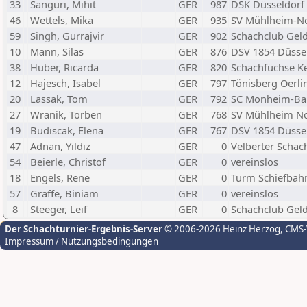
33
Sanguri, Mihit
GER
987
DSK Düsseldorf
46
Wettels, Mika
GER
935
SV Mühlheim-N
59
Singh, Gurrajvir
GER
902
Schachclub Gel
10
Mann, Silas
GER
876
DSV 1854 Düsse
38
Huber, Ricarda
GER
820
Schachfüchse 
12
Hajesch, Isabel
GER
797
Tönisberg Oerl
20
Lassak, Tom
GER
792
SC Monheim-B
27
Wranik, Torben
GER
768
SV Mühlheim No
19
Budiscak, Elena
GER
767
DSV 1854 Düsse
47
Adnan, Yildiz
GER
0
Velberter Schac
54
Beierle, Christof
GER
0
vereinslos
18
Engels, Rene
GER
0
Turm Schiefbah
57
Graffe, Biniam
GER
0
vereinslos
8
Steeger, Leif
GER
0
Schachclub Gel
Der Schachturnier-Ergebnis-Server
© 2006-2026 Heinz Herzog
, CMS
Impressum / Nutzungsbedingungen