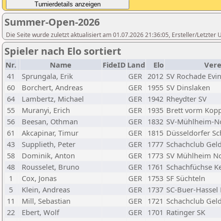
Summer-Open-2026
Die Seite wurde zuletzt aktualisiert am 01.07.2026 21:36:05, Ersteller/Letzte
Spieler nach Elo sortiert
Nr.
Name
FideID
Land
Elo
Vere
41
Sprungala, Erik
GER
2012
SV Rochade Evi
60
Borchert, Andreas
GER
1955
SV Dinslaken
64
Lambertz, Michael
GER
1942
Rheydter SV
55
Muranyi, Erich
GER
1935
Brett vorm Kop
56
Beesan, Othman
GER
1832
SV-Mühlheim-N
61
Akcapinar, Timur
GER
1815
Düsseldorfer Sc
43
Supplieth, Peter
GER
1777
Schachclub Gel
58
Dominik, Anton
GER
1773
SV Mühlheim N
48
Rousselet, Bruno
GER
1761
Schachfüchse 
1
Cox, Jonas
GER
1753
SF Süchteln
5
Klein, Andreas
GER
1737
SC-Buer-Hassel 
11
Mill, Sebastian
GER
1721
Schachclub Gel
22
Ebert, Wolf
GER
1701
Ratinger SK