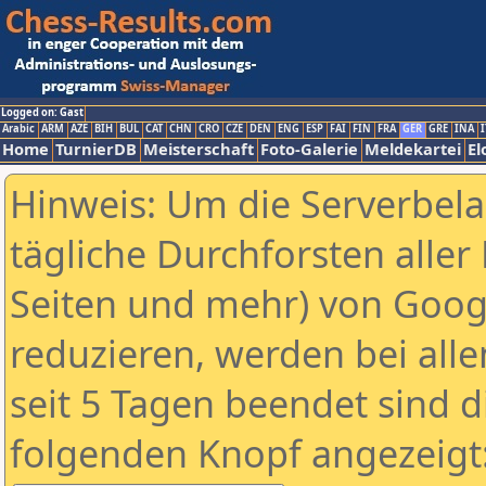
Logged on: Gast
Arabic
ARM
AZE
BIH
BUL
CAT
CHN
CRO
CZE
DEN
ENG
ESP
FAI
FIN
FRA
GER
GRE
INA
I
Home
TurnierDB
Meisterschaft
Foto-Galerie
Meldekartei
El
Hinweis: Um die Serverbel
tägliche Durchforsten aller 
Seiten und mehr) von Goog
reduzieren, werden bei alle
seit 5 Tagen beendet sind d
folgenden Knopf angezeigt