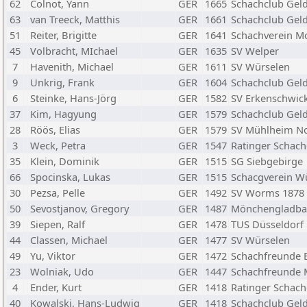
62
Colnot, Yann
GER
1665
Schachclub Gel
63
van Treeck, Matthis
GER
1661
Schachclub Gel
51
Reiter, Brigitte
GER
1641
Schachverein M
45
Volbracht, MIchael
GER
1635
SV Welper
7
Havenith, Michael
GER
1611
SV Würselen
9
Unkrig, Frank
GER
1604
Schachclub Gel
6
Steinke, Hans-Jörg
GER
1582
SV Erkenschwic
37
Kim, Hagyung
GER
1579
Schachclub Gel
28
Röös, Elias
GER
1579
SV Mühlheim No
3
Weck, Petra
GER
1547
Ratinger Schach
35
Klein, Dominik
GER
1515
SG Siebgebirge
66
Spocinska, Lukas
GER
1515
Schacgverein W
30
Pezsa, Pelle
GER
1492
SV Worms 1878
50
Sevostjanov, Gregory
GER
1487
Mönchengladbac
39
Siepen, Ralf
GER
1478
TUS Düsseldorf
44
Classen, Michael
GER
1477
SV Würselen
49
Yu, Viktor
GER
1472
Schachfreunde 
23
Wolniak, Udo
GER
1447
Schachfreunde 
4
Ender, Kurt
GER
1418
Ratinger Schach
40
Kowalski, Hans-Ludwig
GER
1418
Schachclub Gel