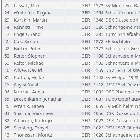
21
Lassak, Max
GER
1372
SV Monheim-B
24
Weihofen, Regina
GER
1354
Schachfreunde 
29
Kurakin, Martin
GER
1348
DSK Düsseldorf
14
Rennett, Timo
GER
1326
Schachgemeinsch
17
Engels, Yang
GER
1281
Turm Schiefbah
2
Cox, Simon
GER
1278
SF Süchteln
42
Bieker, Peter
GER
1273
Schachclub Gel
52
Reiter, Stephan
GER
1198
Schachverein M
53
Reiter, Michael
GER
1183
Schachverein M
16
Aliyev, Davud
GER
1169
DSV 1854 Düsse
31
Pöthen, Heiko
GER
1148
SV Welper 1922
15
Aliyev, Yusif
GER
1118
DSV 1854 Düsse
36
Murrau, Adela
GER
1082
OSC Rheinhaus
65
Dresenkamp, Jonathan
GER
1081
TC 69 Oberhaus
26
Wranik, Tabea
GER
1059
SV Mühlheim No
34
Sharma, Vaishnevi
GER
1056
DSK Düsseldorf
32
Albarran, Rodrigo
GER
1022
DSK Düsseldorf
25
Scholing, Tanyel
GER
1022
OSV 1887 Ober
13
Thönissen, Moritz
GER
1020
Schachgemeinsch