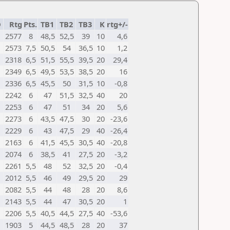
D
Rtg
Pts.
TB1
TB2
TB3
K
rtg+/-
2577
8
48,5
52,5
39
10
4,6
2573
7,5
50,5
54
36,5
10
1,2
2318
6,5
51,5
55,5
39,5
20
29,4
2349
6,5
49,5
53,5
38,5
20
16
2336
6,5
45,5
50
31,5
10
-0,8
2242
6
47
51,5
32,5
40
20
2253
6
47
51
34
20
5,6
2273
6
43,5
47,5
30
20
-23,6
2229
6
43
47,5
29
40
-26,4
2163
6
41,5
45,5
30,5
40
-20,8
2074
6
38,5
41
27,5
20
-3,2
2261
5,5
48
52
32,5
20
-0,4
2012
5,5
46
49
29,5
20
29
2082
5,5
44
48
28
20
8,6
2143
5,5
44
47
30,5
20
1
2206
5,5
40,5
44,5
27,5
40
-53,6
1903
5
44,5
48,5
28
20
37