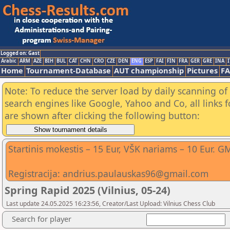
Logged on: Gast
Arabic
ARM
AZE
BIH
BUL
CAT
CHN
CRO
CZE
DEN
ENG
ESP
FAI
FIN
FRA
GER
GRE
INA
I
Home
Tournament-Database
AUT championship
Pictures
F
Note: To reduce the server load by daily scanning of a
search engines like Google, Yahoo and Co, all links 
are shown after clicking the following button:
Startinis mokestis – 15 Eur, VŠK nariams – 10 Eur
Registracija: andrius.paulauskas96@gmail.com
Spring Rapid 2025 (Vilnius, 05-24)
Last update 24.05.2025 16:23:56, Creator/Last Upload: Vilnius Chess Club
Search for player