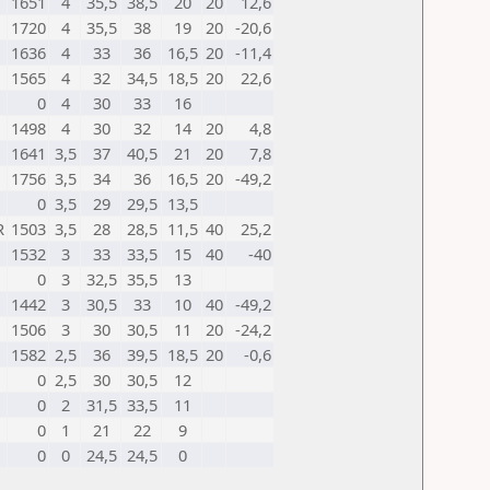
1651
4
35,5
38,5
20
20
12,6
1720
4
35,5
38
19
20
-20,6
1636
4
33
36
16,5
20
-11,4
1565
4
32
34,5
18,5
20
22,6
0
4
30
33
16
1498
4
30
32
14
20
4,8
1641
3,5
37
40,5
21
20
7,8
1756
3,5
34
36
16,5
20
-49,2
0
3,5
29
29,5
13,5
R
1503
3,5
28
28,5
11,5
40
25,2
1532
3
33
33,5
15
40
-40
0
3
32,5
35,5
13
1442
3
30,5
33
10
40
-49,2
1506
3
30
30,5
11
20
-24,2
1582
2,5
36
39,5
18,5
20
-0,6
0
2,5
30
30,5
12
0
2
31,5
33,5
11
0
1
21
22
9
0
0
24,5
24,5
0