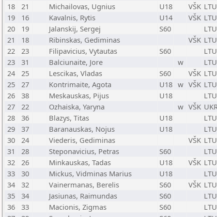
18
21
Michailovas, Ugnius
U18
VŠK
LTU
19
16
Kavalnis, Rytis
U14
VŠK
LTU
20
19
Jalanskij, Sergej
S60
LTU
21
18
Ribinskas, Gediminas
VŠK
LTU
22
23
Filipavicius, Vytautas
S60
LTU
23
31
Balciunaite, Jore
w
LTU
24
25
Lescikas, Vladas
S60
VŠK
LTU
25
27
Kontrimaite, Agota
U18
w
VŠK
LTU
26
38
Meskauskas, Pijus
U18
LTU
27
22
Ozhaiska, Yaryna
w
VŠK
UK
28
36
Blazys, Titas
U18
LTU
29
37
Baranauskas, Nojus
U18
LTU
30
24
Viederis, Gediminas
VŠK
LTU
31
28
Steponavicius, Petras
S60
LTU
32
26
Minkauskas, Tadas
U18
VŠK
LTU
33
30
Mickus, Vidminas Marius
U18
LTU
34
32
Vainermanas, Berelis
S60
VŠK
LTU
35
34
Jasiunas, Raimundas
S60
LTU
36
33
Macionis, Zigmas
S60
LTU