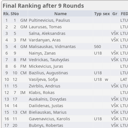
Final Ranking after 9 Rounds
Rk.
SNo
Name
Typ
sex
Gr
FE
1
1
GM
Pultinevicius, Paulius
LTU
2
2
GM
Laurusas, Tomas
LTU
3
5
Salna, Aleksandras
VŠK
LTU
4
3
FM
Vardanyan, Aras
VŠK
LTU
5
4
GM
Malisauskas, Vidmantas
S60
LTU
6
9
Nainys, Zanas
U18
VŠK
LTU
7
8
FM
Vedrickas, Tautvydas
VŠK
LTU
8
6
FM
Mickevicius, Juras
LTU
9
10
CM
Bazilius, Augustinas
U18
LTU
10
12
Vasiljeva, Sofja
U18
w
LAT
11
15
Zvirblis, Andrius
VŠK
LTU
12
7
IM
Klabis, Rokas
LTU
13
17
Auskalnis, Dovydas
VŠK
LTU
14
14
Dailidenas, Justas
VŠK
LTU
15
13
CM
Bieliauskas, Marius
VŠK
LTU
16
11
Gavenavicius, Karolis
U18
VŠK
LTU
17
20
Bubnys, Robertas
VŠK
LTU