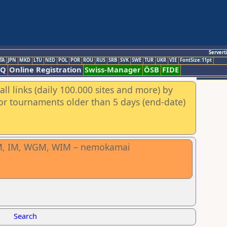
Servert
TA
JPN
MKD
LTU
NED
POL
POR
ROU
RUS
SRB
SVK
SWE
TUR
UKR
VIE
FontSize:11pt
AQ
Online Registration
Swiss-Manager
ÖSB
FIDE
ll links (daily 100.000 sites and more) by
for tournaments older than 5 days (end-date)
. GM, IM, WGM, WIM – nemokamai
Search