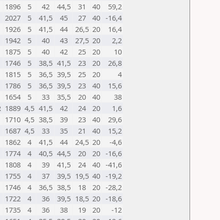
1896
5
42
44,5
31
40
59,2
2027
5
41,5
45
27
40
-16,4
1926
5
41,5
44
26,5
20
16,4
1942
5
40
43
27,5
20
2,2
1875
5
40
42
25
20
10
1746
5
38,5
41,5
23
20
26,8
1815
5
36,5
39,5
25
20
4
1786
5
36,5
39,5
23
40
15,6
1654
5
33
35,5
20
40
38
R
1889
4,5
41,5
42
24
20
1,6
1710
4,5
38,5
39
23
40
29,6
1687
4,5
33
35
21
40
15,2
1862
4
41,5
44
24,5
20
-4,6
1774
4
40,5
44,5
20
20
-16,6
1808
4
39
41,5
24
40
-41,6
1755
4
37
39,5
19,5
40
-19,2
1746
4
36,5
38,5
18
20
-28,2
1722
4
36
39,5
18,5
20
-18,6
1735
4
36
38
19
20
-12