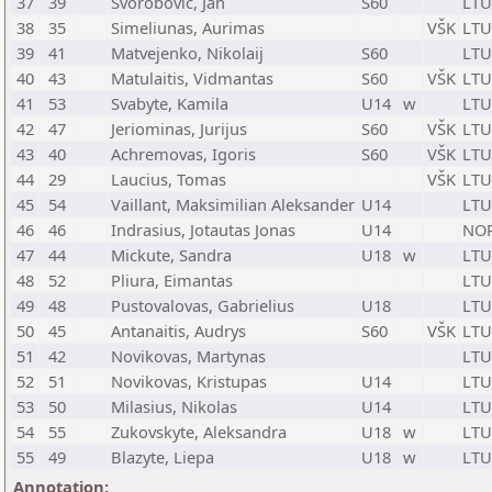
37
39
Svorobovic, Jan
S60
LTU
38
35
Simeliunas, Aurimas
VŠK
LTU
39
41
Matvejenko, Nikolaij
S60
LTU
40
43
Matulaitis, Vidmantas
S60
VŠK
LTU
41
53
Svabyte, Kamila
U14
w
LTU
42
47
Jeriominas, Jurijus
S60
VŠK
LTU
43
40
Achremovas, Igoris
S60
VŠK
LTU
44
29
Laucius, Tomas
VŠK
LTU
45
54
Vaillant, Maksimilian Aleksander
U14
LTU
46
46
Indrasius, Jotautas Jonas
U14
NO
47
44
Mickute, Sandra
U18
w
LTU
48
52
Pliura, Eimantas
LTU
49
48
Pustovalovas, Gabrielius
U18
LTU
50
45
Antanaitis, Audrys
S60
VŠK
LTU
51
42
Novikovas, Martynas
LTU
52
51
Novikovas, Kristupas
U14
LTU
53
50
Milasius, Nikolas
U14
LTU
54
55
Zukovskyte, Aleksandra
U18
w
LTU
55
49
Blazyte, Liepa
U18
w
LTU
Annotation: