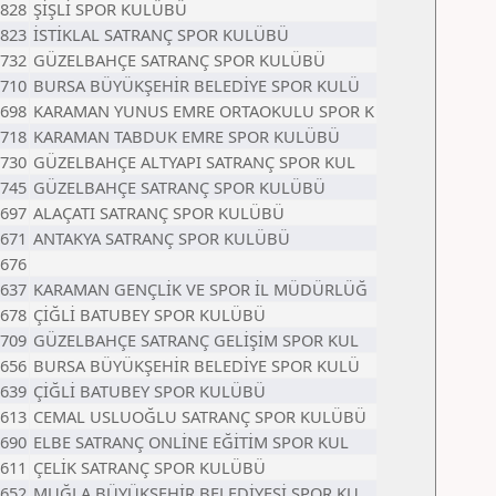
828
ŞİŞLİ SPOR KULÜBÜ
823
İSTİKLAL SATRANÇ SPOR KULÜBÜ
732
GÜZELBAHÇE SATRANÇ SPOR KULÜBÜ
710
BURSA BÜYÜKŞEHİR BELEDİYE SPOR KULÜ
698
KARAMAN YUNUS EMRE ORTAOKULU SPOR K
718
KARAMAN TABDUK EMRE SPOR KULÜBÜ
730
GÜZELBAHÇE ALTYAPI SATRANÇ SPOR KUL
745
GÜZELBAHÇE SATRANÇ SPOR KULÜBÜ
697
ALAÇATI SATRANÇ SPOR KULÜBÜ
671
ANTAKYA SATRANÇ SPOR KULÜBÜ
676
637
KARAMAN GENÇLİK VE SPOR İL MÜDÜRLÜĞ
678
ÇİĞLİ BATUBEY SPOR KULÜBÜ
709
GÜZELBAHÇE SATRANÇ GELİŞİM SPOR KUL
656
BURSA BÜYÜKŞEHİR BELEDİYE SPOR KULÜ
639
ÇİĞLİ BATUBEY SPOR KULÜBÜ
613
CEMAL USLUOĞLU SATRANÇ SPOR KULÜBÜ
690
ELBE SATRANÇ ONLİNE EĞİTİM SPOR KUL
611
ÇELİK SATRANÇ SPOR KULÜBÜ
652
MUĞLA BÜYÜKŞEHİR BELEDİYESİ SPOR KU