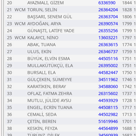
20
AYAZMALI, GİZEM
6336590
1844
1
21
WCM
TORUN, SELİN
26364204
1828
1
22
BAŞSARI, SENEM GÜL
26363704
1806
1
23
WCM
AYDOĞAN, ARYA
26390574
1799
1
24
GÜNAŞTI, LATİFE YADE
26355256
1799
1
25
WCM
KALAYCI, NİNO
13603221
1797
1
26
ABAK, TUANA
26363615
1774
1
27
ULUS, EKİN
26346737
1759
1
28
BÜYÜK, ELVİN ESMA
44505116
1751
1
29
MULLAKÜTÜKÇÜ, ELA
26395002
1751
1
30
BURSALI, ELA
44582447
1750
1
31
GÜLÇEKEN, SÜMEYYE
34511962
1746
1
32
KARATİKEN, BERAY
34588060
1742
1
33
OFLAZ, FATMA ZEHRA
26315602
1737
1
34
MUTLU, JÜLİDE AYSU
44593929
1728
1
35
ENGEL, ECRİN TUANA
44508115
1717
1
36
CEMALİ, SEDA
44502982
1713
1
37
ÇETİN, BEREN
51619946
1701
1
38
KESKİN, FEYZA
44564899
1688
1
39
TÜRÜNZ, DİLEK
34560939
1682
1