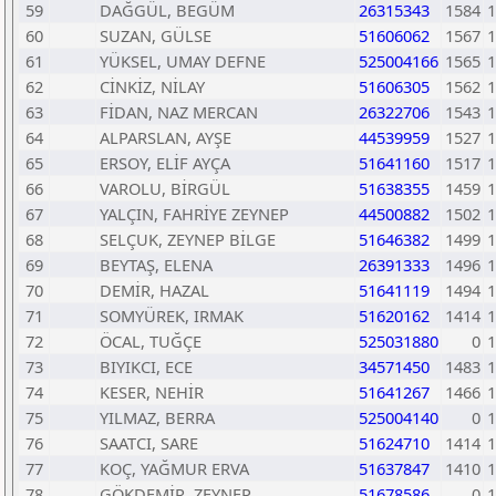
59
DAĞGÜL, BEGÜM
26315343
1584
1
60
SUZAN, GÜLSE
51606062
1567
1
61
YÜKSEL, UMAY DEFNE
525004166
1565
1
62
CİNKİZ, NİLAY
51606305
1562
1
63
FİDAN, NAZ MERCAN
26322706
1543
1
64
ALPARSLAN, AYŞE
44539959
1527
1
65
ERSOY, ELİF AYÇA
51641160
1517
1
66
VAROLU, BİRGÜL
51638355
1459
1
67
YALÇIN, FAHRİYE ZEYNEP
44500882
1502
1
68
SELÇUK, ZEYNEP BİLGE
51646382
1499
1
69
BEYTAŞ, ELENA
26391333
1496
1
70
DEMİR, HAZAL
51641119
1494
1
71
SOMYÜREK, IRMAK
51620162
1414
1
72
ÖCAL, TUĞÇE
525031880
0
1
73
BIYIKCI, ECE
34571450
1483
1
74
KESER, NEHİR
51641267
1466
1
75
YILMAZ, BERRA
525004140
0
1
76
SAATCI, SARE
51624710
1414
1
77
KOÇ, YAĞMUR ERVA
51637847
1410
1
78
GÖKDEMİR, ZEYNEP
51678586
0
1