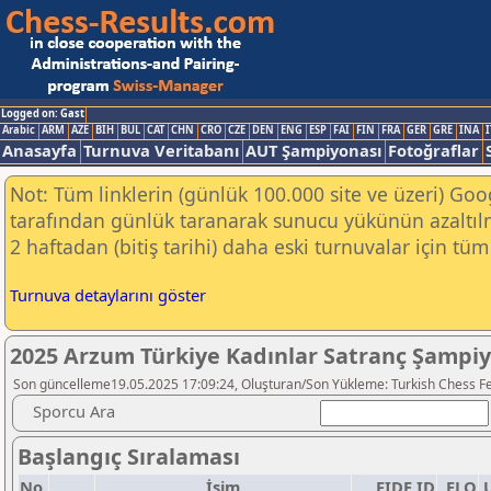
Logged on: Gast
Arabic
ARM
AZE
BIH
BUL
CAT
CHN
CRO
CZE
DEN
ENG
ESP
FAI
FIN
FRA
GER
GRE
INA
I
Anasayfa
Turnuva Veritabanı
AUT Şampiyonası
Fotoğraflar
Not: Tüm linklerin (günlük 100.000 site ve üzeri) Go
tarafından günlük taranarak sunucu yükünün azaltılm
2 haftadan (bitiş tarihi) daha eski turnuvalar için tüm 
Turnuva detaylarını göster
2025 Arzum Türkiye Kadınlar Satranç Şampi
Son güncelleme19.05.2025 17:09:24, Oluşturan/Son Yükleme: Turkish Chess F
Sporcu Ara
Başlangıç Sıralaması
No.
İsim
FIDE ID
ELO