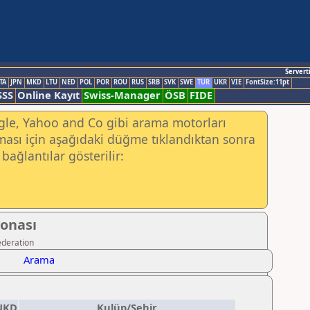
Servert
TA
JPN
MKD
LTU
NED
POL
POR
ROU
RUS
SRB
SVK
SWE
TUR
UKR
VIE
FontSize:11pt
SSS
Online Kayıt
Swiss-Manager
ÖSB
FIDE
ogle, Yahoo and Co gibi arama motorları
ası için aşağıdaki düğme tıklandıktan sonra
bağlantılar gösterilir:
yonası
ederation
Arama
UKD
Kulüp/Şehir