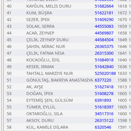
40
KAYĞUN, MELİS DURU
51682664
1618
1
41
KUM, BÜŞRA
51622181
1672
1
42
SEZER, İPEK
51609290
1670
1
43
SOLAK, SERRA
44555083
1659
1
44
ACAR, ZEYNEP
44569807
1658
1
45
ÇELİK, ZEYNEP DURU
44584504
1649
1
46
ŞAHİN, MİRAC NUR
26365375
1646
1
47
ÇELİK, FATMA NİSA
26315300
1641
1
48
KOCAOĞLU, İDİL
51684918
1640
1
49
KESER, IRMAK
51642840
1636
1
50
TAHTALI, MARZİYE NUR
525020188
1633
1
51
GÖNÜLTAŞ, BAKRİYA ANASTASİYA
6377220
1588
1
52
AK, AYŞE
51627418
1613
1
53
DOĞAN, İPEK
51608278
1605
1
54
EYTEMİŞ ŞEN, GÜLSÜM
6391893
1605
1
55
TÜMER, EYLÜL
51618397
1605
1
56
OKTAROĞLU, SILA
34517316
1600
1
57
AKSOY, DURU
26315122
1598
1
58
KÜL, KAMİLE DİLARA
6320546
1591
1