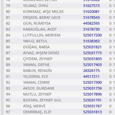
79
YILMAZ, ÖYKÜ
51627515
0
1
80
KORKMAZ, AYŞE MELEK
51620081
0
1
81
ERİŞKİN, BERAY GECE
51678543
0
1
82
GÜN, RÜMEYSA
44582595
0
1
83
KARAOĞLAN, AYZIT
51678730
0
1
84
LUTFULLIN, MERYEM
525017330
0
1
85
YAVUZ, BETÜL
51638363
0
1
86
DOĞAN, RABİA
525031821
0
1
87
AYVAZ, AYŞEM DENİZ
525031775
0
1
88
ÇİYDEM, ZEYNEP
525031805
0
1
89
YAMAN, DEFNE
525017403
0
1
90
BABUR, RENGİN
26326175
0
1
91
YILDIRIM, ECE
44517211
0
1
92
YAMAN, CEMRE
525017390
0
1
93
AKSOY, DURDANE
525031759
0
1
94
MUTLU, ZEYNEP
525017896
0
1
95
BOSTAN, ZEYNEP GÜL
525031791
0
1
96
ATAŞ, MERVE
525031767
0
97
DEMİRBAŞ, ELİF
525031813
0