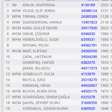
1
IM
ATALIK, EKATERİNA
4130189
2352
2
2
WFM
YILDIZ, ELİF ZEREN
34588124
2131
1
3
WFM
TIRPAN, CEREN
26385309
2128
1
4
WIM
İSGENDEROVA, HAYALE
13401823
2118
2
5
WCM
KARA, GÜLCE NEHİR
34517936
2025
1
6
WCM
ONUR, ÇİĞDEM
6346030
1966
1
7
WFM
HEREKLİOĞLU, SUDE
6359531
1956
1
8
SEYHAN, PELİN
44582781
1954
1
9
WCM
AKAT, ELİFNAZ
34560556
1945
1
10
ÇATAL, UKTENUR
34504290
1942
1
11
DEMİRTAŞ, HAFİZE
6382070
1910
1
12
ŞEKER, BİLGESU
44511973
1926
1
13
WFM
GÖKBULUT, YULIA
4153979
1899
1
14
MUTLU, EZGİ
26318270
1912
1
15
KARADAŞ, HENA
44503067
1903
1
16
WFM
BÜYÜK, ECRİN EFSA
44505175
1875
1
17
WFM
GÜNDOĞAN, SİNEM ÇAĞLA
6325378
1870
1
18
WCM
ŞAHİN, ZEYNEP DURU
51606550
1860
1
19
YURDAKUL, DİDEM NURAY
6360920
1846
1