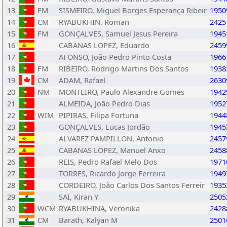
13
FM
SISMEIRO, Miguel Borges Esperança Ribeir
1950
14
CM
RYABUKHIN, Roman
2425
15
FM
GONÇALVES, Samuel Jesus Pereira
1945
16
CABANAS LOPEZ, Eduardo
2459
17
AFONSO, João Pedro Pinto Costa
1966
18
FM
RIBEIRO, Rodrigo Martins Dos Santos
1938
19
CM
ADAM, Rafael
2630
20
NM
MONTEIRO, Paulo Alexandre Gomes
1942
21
ALMEIDA, João Pedro Dias
1952
22
WIM
PIPIRAS, Filipa Fortuna
1944
23
GONÇALVES, Lucas Jordão
1945
24
ALVAREZ PAMPILLON, Antonio
2457
25
CABANAS LOPEZ, Manuel Anxo
2458
26
REIS, Pedro Rafael Melo Dos
1971
27
TORRES, Ricardo Jorge Ferreira
1949
28
CORDEIRO, João Carlos Dos Santos Ferreir
1935
29
SAI, Kiran Y
2505
30
WCM
RYABUKHINA, Veronika
2428
31
CM
Barath, Kalyan M
2501