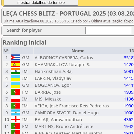
LEÇA CHESS BLITZ - PORTUGAL 2025 (03.08.20
Última Atualização04.08.2025 16:55:15, Criado por / Última atualização: fpxpo
Search for player
Ranking inicial
Nº.
Nome
I
1
GM
ALBORNOZ CABRERA, Carlos
3518
2
GM
KHAMRAKULOV, Ibragim S.
1420
3
IM
Harikrishnan.A.Ra,
5081
4
IM
LARKIN, Vladyslav
1415
5
GM
BOGDANOV, Egor
1411
6
FM
BARRIA, Jose
1939
7
IM
MIS, Mieszko
1196
8
IM
VEIGA, José Francisco Reis Pedreiras
1930
9
GM
CAMPORA SIVORI, Daniel Hugo
1000
10
IM
BALAJI, Aaravamudhan
4362
11
FM
MARTINS, Bruno André Leite
1942
12
FM
RIBEIRO, Gustavo Martins Santos
1941