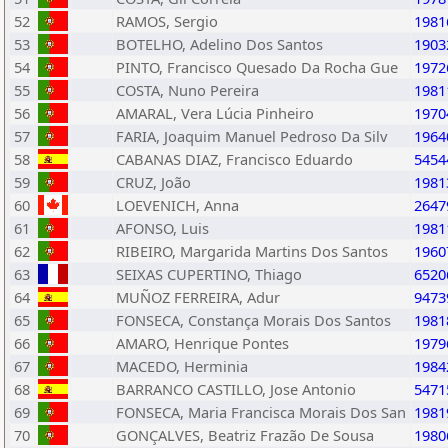
52
RAMOS, Sergio
1981
53
BOTELHO, Adelino Dos Santos
1903
54
PINTO, Francisco Quesado Da Rocha Gue
1972
55
COSTA, Nuno Pereira
1981
56
AMARAL, Vera Lúcia Pinheiro
1970
57
FARIA, Joaquim Manuel Pedroso Da Silv
1964
58
CABANAS DIAZ, Francisco Eduardo
5454
59
CRUZ, João
1981
60
LOEVENICH, Anna
2647
61
AFONSO, Luis
1981
62
RIBEIRO, Margarida Martins Dos Santos
1960
63
SEIXAS CUPERTINO, Thiago
6520
64
MUÑOZ FERREIRA, Adur
9473
65
FONSECA, Constança Morais Dos Santos
1981
66
AMARO, Henrique Pontes
1979
67
MACEDO, Herminia
1984
68
BARRANCO CASTILLO, Jose Antonio
5471
69
FONSECA, Maria Francisca Morais Dos San
1981
70
GONÇALVES, Beatriz Frazão De Sousa
1980