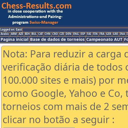
Logged on: Gast
Arabic
ARM
AZE
BIH
BUL
CAT
CHN
CRO
CZE
DEN
ENG
ESP
FAI
FIN
FRA
GER
GRE
INA
I
Pagina inicial
Base de dados de torneios
Campeonato AUT
F
Nota: Para reduzir a carga 
verificação diária de todos 
100.000 sites e mais) por 
como Google, Yahoo e Co, t
torneios com mais de 2 se
clicar no botão a seguir :