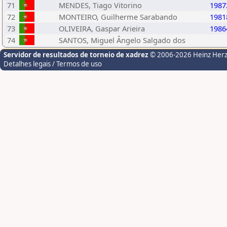
71
MENDES, Tiago Vitorino
1987
72
MONTEIRO, Guilherme Sarabando
1981
73
OLIVEIRA, Gaspar Arieira
1986
74
SANTOS, Miguel Ângelo Salgado dos
Servidor de resultados de torneio de xadrez
© 2006-2026 Heinz Her
Detalhes legais / Termos de uso