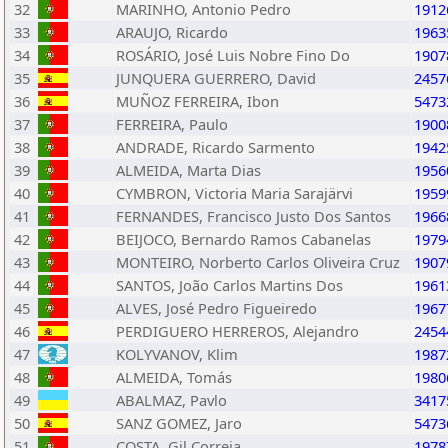
32
MARINHO, Antonio Pedro
1912
33
ARAUJO, Ricardo
1963
34
ROSÁRIO, José Luis Nobre Fino Do
1907
35
JUNQUERA GUERRERO, David
2457
36
MUÑOZ FERREIRA, Ibon
5473
37
FERREIRA, Paulo
1900
38
ANDRADE, Ricardo Sarmento
1942
39
ALMEIDA, Marta Dias
1956
40
CYMBRON, Victoria Maria Sarajärvi
1959
41
FERNANDES, Francisco Justo Dos Santos
1966
42
BEIJOCO, Bernardo Ramos Cabanelas
1979
43
MONTEIRO, Norberto Carlos Oliveira Cruz
1907
44
SANTOS, João Carlos Martins Dos
1961
45
ALVES, José Pedro Figueiredo
1967
46
PERDIGUERO HERREROS, Alejandro
2454
47
KOLYVANOV, Klim
1987
48
ALMEIDA, Tomás
1980
49
ABALMAZ, Pavlo
3417
50
SANZ GOMEZ, Jaro
5473
51
COSTA, Gil Correia
1978