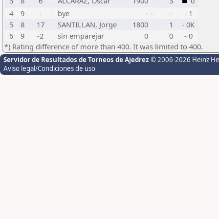
3
8
6
ALCARAZ, Oscar
1900
3
0
4
9
-
bye
-
-
-
- 1
5
8
17
SANTILLAN, Jorge
1800
1
- 0K
6
9
-2
sin emparejar
0
0
- 0
*) Rating difference of more than 400. It was limited to 400.
Servidor de Resultados de Torneos de Ajedrez
© 2006-2026 Heinz H
Aviso legal/Condiciones de uso