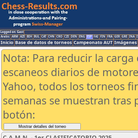
Logged on: Gast
Arabic
ARM
AZE
BIH
BUL
CAT
CHN
CRO
CZE
DEN
ENG
ESP
FAI
FIN
FRA
GER
GRE
INA
I
Inicio
Base de datos de torneos
Campeonato AUT
Imágenes
Nota: Para reducir la carga 
escaneos diarios de motor
Yahoo, todos los torneos f
semanas se muestran tras p
botón:
C.A.M.N. - 1er CLASIFICATORIO 2025