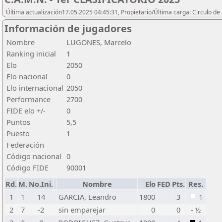
Última actualización17.05.2025 04:45:31, Propietario/Última carga: Circulo de
Información de jugadores
Nombre
LUGONES, Marcelo
Ranking inicial
1
Elo
2050
Elo nacional
0
Elo internacional
2050
Performance
2700
FIDE elo +/-
0
Puntos
5,5
Puesto
1
Federación
Código nacional
0
Código FIDE
90001
Rd.
M.
No.Ini.
Nombre
Elo
FED
Pts.
Res.
1
1
14
GARCIA, Leandro
1800
3
1
2
7
-2
sin emparejar
0
0
- ½