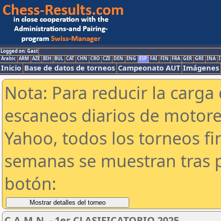
Logged on: Gast
Arabic
ARM
AZE
BIH
BUL
CAT
CHN
CRO
CZE
DEN
ENG
ESP
FAI
FIN
FRA
GER
GRE
INA
I
Inicio
Base de datos de torneos
Campeonato AUT
Imágenes
Nota: Para reducir la carga 
escaneos diarios de motor
Yahoo, todos los torneos f
semanas se muestran tras p
botón:
C.A.M.N. - 1er CLASIFICATORIO 2025