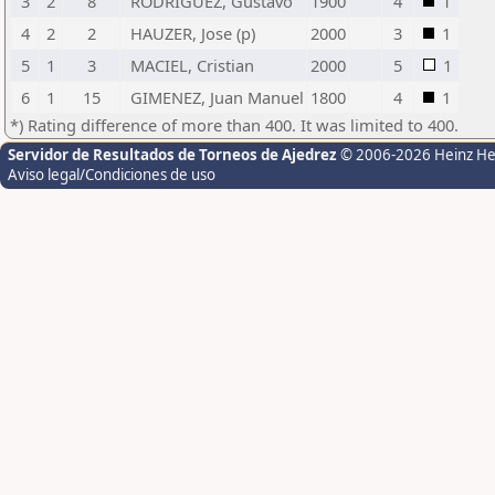
3
2
8
RODRIGUEZ, Gustavo
1900
4
1
4
2
2
HAUZER, Jose (p)
2000
3
1
5
1
3
MACIEL, Cristian
2000
5
1
6
1
15
GIMENEZ, Juan Manuel
1800
4
1
*) Rating difference of more than 400. It was limited to 400.
Servidor de Resultados de Torneos de Ajedrez
© 2006-2026 Heinz H
Aviso legal/Condiciones de uso