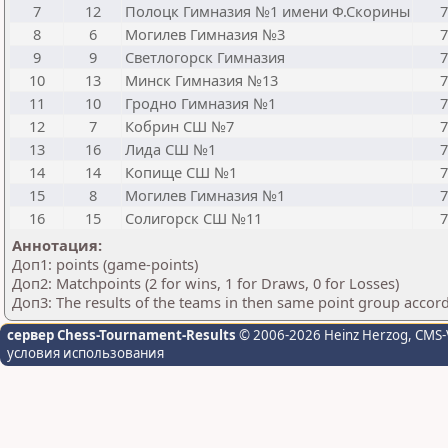
7
12
Полоцк Гимназия №1 имени Ф.Скорины
7
8
6
Могилев Гимназия №3
7
9
9
Светлогорск Гимназия
7
10
13
Минск Гимназия №13
7
11
10
Гродно Гимназия №1
7
12
7
Кобрин СШ №7
7
13
16
Лида СШ №1
7
14
14
Копище СШ №1
7
15
8
Могилев Гимназия №1
7
16
15
Солигорск СШ №11
7
Аннотация:
Доп1: points (game-points)
Доп2: Matchpoints (2 for wins, 1 for Draws, 0 for Losses)
Доп3: The results of the teams in then same point group accor
сервер Chess-Tournament-Results
© 2006-2026 Heinz Herzog
, CMS-
условия использования