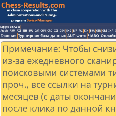
Logged on: Gast
Arabic
ARM
AZE
BIH
BUL
CAT
CHN
CRO
CZE
DEN
ENG
ESP
FAI
FIN
FRA
GER
GRE
INA
I
Главная
Турнирная база данных
AUT
Фото
ЧАВО
Онлайн
Примечание: Чтобы снизи
из-за ежедневного скани
поисковыми системами ти
проч., все ссылки на тур
месяцев (с даты окончан
после клика по данной кн