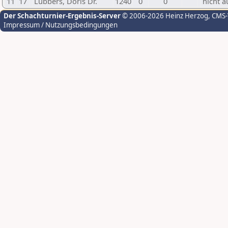
11
17
Lübbers, Doris Dr.
1240
0
0
nicht a
Der Schachturnier-Ergebnis-Server
© 2006-2026 Heinz Herzog
, CMS
Impressum / Nutzungsbedingungen