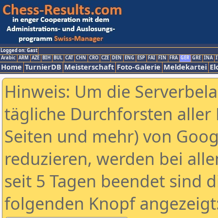
Logged on: Gast
Arabic
ARM
AZE
BIH
BUL
CAT
CHN
CRO
CZE
DEN
ENG
ESP
FAI
FIN
FRA
GER
GRE
INA
I
Home
TurnierDB
Meisterschaft
Foto-Galerie
Meldekartei
El
Hinweis: Um die Serverbel
tägliche Durchforsten aller 
Seiten und mehr) von Goog
reduzieren, werden bei alle
seit 5 Tagen beendet sind d
folgenden Knopf angezeigt