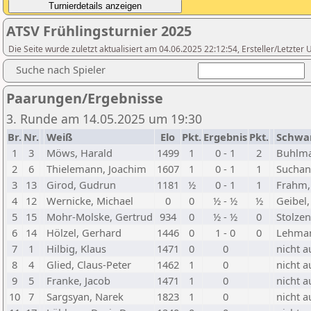
ATSV Frühlingsturnier 2025
Die Seite wurde zuletzt aktualisiert am 04.06.2025 22:12:54, Ersteller/Letzte
Suche nach Spieler
Paarungen/Ergebnisse
3. Runde am 14.05.2025 um 19:30
Br.
Nr.
Weiß
Elo
Pkt.
Ergebnis
Pkt.
Schwa
1
3
Möws, Harald
1499
1
0 - 1
2
Buhlma
2
6
Thielemann, Joachim
1607
1
0 - 1
1
Suchan
3
13
Girod, Gudrun
1181
½
0 - 1
1
Frahm, 
4
12
Wernicke, Michael
0
0
½ - ½
½
Geibel
5
15
Mohr-Molske, Gertrud
934
0
½ - ½
0
Stolze
6
14
Hölzel, Gerhard
1446
0
1 - 0
0
Lehman
7
1
Hilbig, Klaus
1471
0
0
nicht a
8
4
Glied, Claus-Peter
1462
1
0
nicht a
9
5
Franke, Jacob
1471
1
0
nicht a
10
7
Sargsyan, Narek
1823
1
0
nicht a